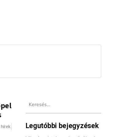
Keresés:
ppel
s
Legutóbbi bejegyzések
hírek