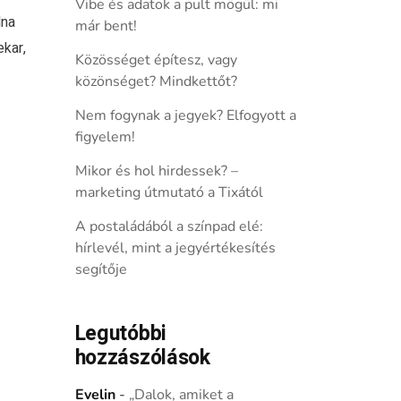
Vibe és adatok a pult mögül: mi
lna
már bent!
ekar,
Közösséget építesz, vagy
közönséget? Mindkettőt?
Nem fogynak a jegyek? Elfogyott a
figyelem!
Mikor és hol hirdessek? –
marketing útmutató a Tixától
A postaládából a színpad elé:
hírlevél, mint a jegyértékesítés
segítője
Legutóbbi
hozzászólások
Evelin
-
„Dalok, amiket a