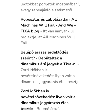
legtöbbet pörgetek mostanában”,
avagy zeneajánló a szakmától
Robosztus és zabolázatlan: All
Machines Will Fail - And We -
TIXA blog
-
Itt van iamyank új
projektje, az All Machines Will
Fail
Belépő árazás érdeklődés
szerint? - Debütáltak a
dinamikus árú jegyek a Tixa-n!
-
Zord időkben is
bevételnövekedés: ilyen volt a
dinamikus jegyárazás éles tesztje
Zord időkben is
bevételnövekedés: ilyen volt a
dinamikus jegyárazás éles
tesztje
-
Belépő árazás