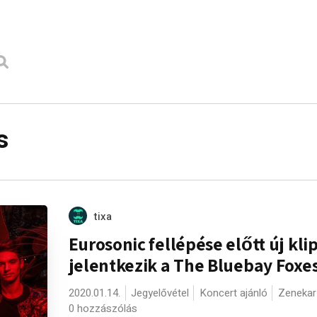
s
tixa
Eurosonic fellépése előtt új kli
jelentkezik a The Bluebay Foxe
2020.01.14.
Jegyelővétel
Koncert ajánló
Zenekar 
0 hozzászólás