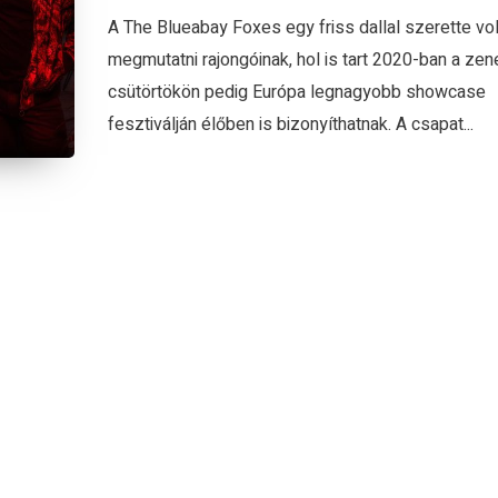
A The Blueabay Foxes egy friss dallal szerette vo
megmutatni rajongóinak, hol is tart 2020-ban a zen
csütörtökön pedig Európa legnagyobb showcase
fesztiválján élőben is bizonyíthatnak. A csapat...