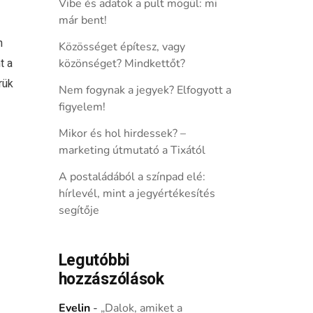
Vibe és adatok a pult mögül: mi
már bent!
n
Közösséget építesz, vagy
t a
közönséget? Mindkettőt?
rük
Nem fogynak a jegyek? Elfogyott a
figyelem!
Mikor és hol hirdessek? –
marketing útmutató a Tixától
A postaládából a színpad elé:
hírlevél, mint a jegyértékesítés
segítője
Legutóbbi
hozzászólások
Evelin
-
„Dalok, amiket a