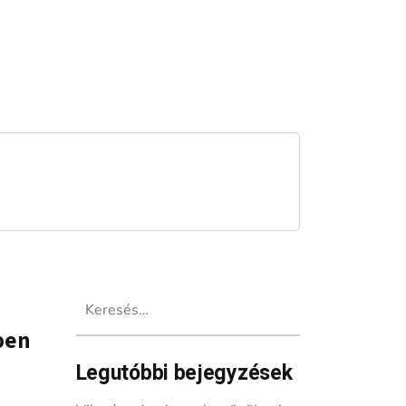
Keresés:
ben
Legutóbbi bejegyzések