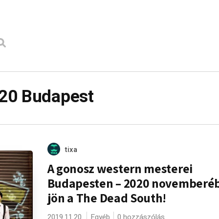
20 Budapest
tixa
A gonosz western mesterei
Budapesten – 2020 novemberé
jön a The Dead South!
2019.11.20.
Egyéb
0 hozzászólás