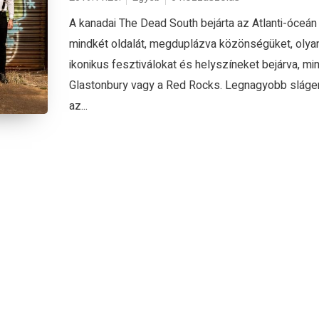
A kanadai The Dead South bejárta az Atlanti-óceán
mindkét oldalát, megduplázva közönségüket, olya
ikonikus fesztiválokat és helyszíneket bejárva, min
Glastonbury vagy a Red Rocks. Legnagyobb sláge
az...