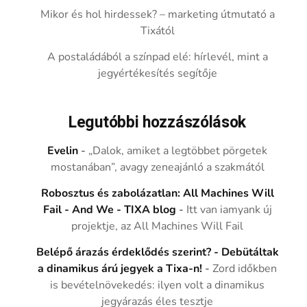
Mikor és hol hirdessek? – marketing útmutató a
Tixától
A postaládából a színpad elé: hírlevél, mint a
jegyértékesítés segítője
Legutóbbi hozzászólások
Evelin
-
„Dalok, amiket a legtöbbet pörgetek
mostanában”, avagy zeneajánló a szakmától
Robosztus és zabolázatlan: All Machines Will
Fail - And We - TIXA blog
-
Itt van iamyank új
projektje, az All Machines Will Fail
Belépő árazás érdeklődés szerint? - Debütáltak
a dinamikus árú jegyek a Tixa-n!
-
Zord időkben
is bevételnövekedés: ilyen volt a dinamikus
jegyárazás éles tesztje