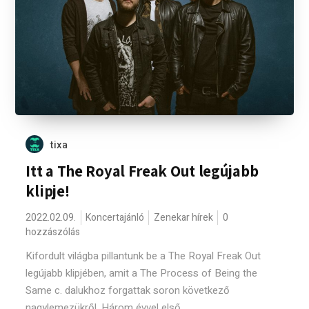
tixa
Itt a The Royal Freak Out legújabb
klipje!
2022.02.09.
Koncertajánló
Zenekar hírek
0
hozzászólás
Kifordult világba pillantunk be a The Royal Freak Out
legújabb klipjében, amit a The Process of Being the
Same c. dalukhoz forgattak soron következő
nagylemezükről. Három évvel első...