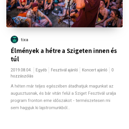
tixa
Élmények a hétre a Szigeten innen és
túl
2019.08.04.
Egyéb
Fesztivál ajánló
Koncert ajánló
0
hozzászólás
A héten már teljes egészében átadhatjuk magunkat az
augusztusnak, és bár vitán felül a Sziget Fesztivál uralja
program fronton eme időszakot - természetesen mi
sem hagyjuk ki lajstromunkból...