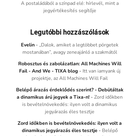
A postaládából a színpad elé: hírlevél, mint a
jegyértékesítés segítője
Legutóbbi hozzászólások
Evelin
-
„Dalok, amiket a legtöbbet pörgetek
mostanában”, avagy zeneajánló a szakmától
Robosztus és zabolázatlan: All Machines Will
Fail - And We - TIXA blog
-
Itt van iamyank új
projektje, az All Machines Will Fail
Belépő árazás érdeklődés szerint? - Debütáltak
a dinamikus árú jegyek a Tixa-n!
-
Zord időkben
is bevételnövekedés: ilyen volt a dinamikus
jegyárazás éles tesztje
Zord időkben is bevételnövekedés: ilyen volt a
dinamikus jegyárazás éles tesztje
-
Belépő