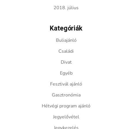
2018. július
Kategóriák
Buliajánló
Családi
Divat
Egyéb
Fesztivál ajánló
Gasztronómia
Hétvégi program ajánló
Jegyelővétel
Jegykezelés