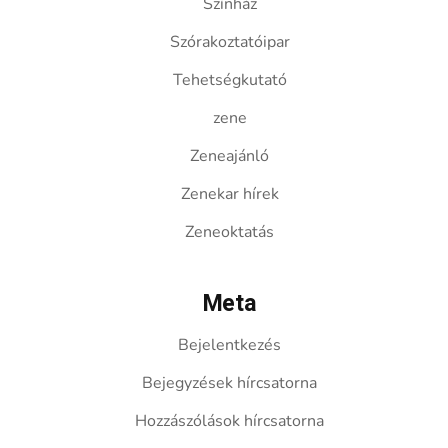
Színház
Szórakoztatóipar
Tehetségkutató
zene
Zeneajánló
Zenekar hírek
Zeneoktatás
Meta
Bejelentkezés
Bejegyzések hírcsatorna
Hozzászólások hírcsatorna