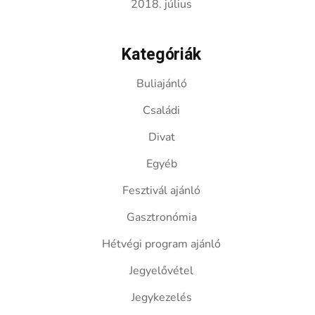
2018. július
Kategóriák
Buliajánló
Családi
Divat
Egyéb
Fesztivál ajánló
Gasztronómia
Hétvégi program ajánló
Jegyelővétel
Jegykezelés