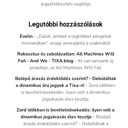
jegyértékesítés segítője
Legutóbbi hozzászólások
Evelin
-
„Dalok, amiket a legtöbbet pörgetek
mostanában”, avagy zeneajánló a szakmától
Robosztus és zabolázatlan: All Machines Will
Fail - And We - TIXA blog
-
Itt van iamyank új
projektje, az All Machines Will Fail
Belépő árazás érdeklődés szerint? - Debütáltak
a dinamikus árú jegyek a Tixa-n!
-
Zord időkben
is bevételnövekedés: ilyen volt a dinamikus
jegyárazás éles tesztje
Zord időkben is bevételnövekedés: ilyen volt a
dinamikus jegyárazás éles tesztje
-
Belépő
árazás érdeklődés szerint? – Debütáltak a