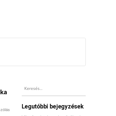
Keresés:
tka
Legutóbbi bejegyzések
szólás