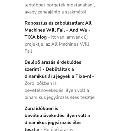
legtöbbet pörgetek mostanában”,
avagy zeneajánló a szakmától
Robosztus és zabolázatlan: All
Machines Will Fail - And We -
TIXA blog
-
Itt van iamyank új
projektje, az All Machines Will
Fail
Belépő árazás érdeklődés
szerint? - Debütáltak a
dinamikus árú jegyek a Tixa-n!
-
Zord időkben is
bevételnövekedés: ilyen volt a
dinamikus jegyárazás éles tesztje
Zord időkben is
bevételnövekedés: ilyen volt a
dinamikus jegyárazás éles
tesztje
-
Belépő árazás