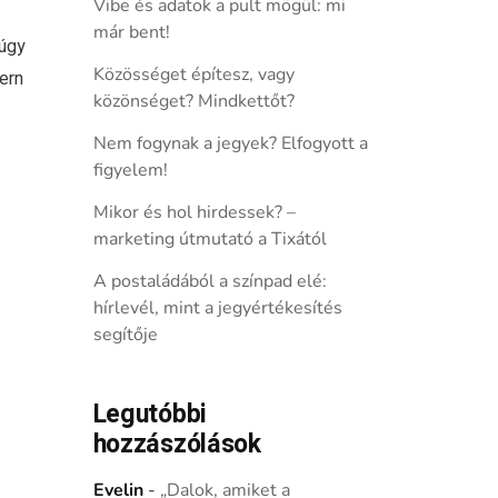
Vibe és adatok a pult mögül: mi
már bent!
 úgy
Közösséget építesz, vagy
ern
közönséget? Mindkettőt?
Nem fogynak a jegyek? Elfogyott a
figyelem!
Mikor és hol hirdessek? –
marketing útmutató a Tixától
A postaládából a színpad elé:
hírlevél, mint a jegyértékesítés
segítője
Legutóbbi
hozzászólások
Evelin
-
„Dalok, amiket a