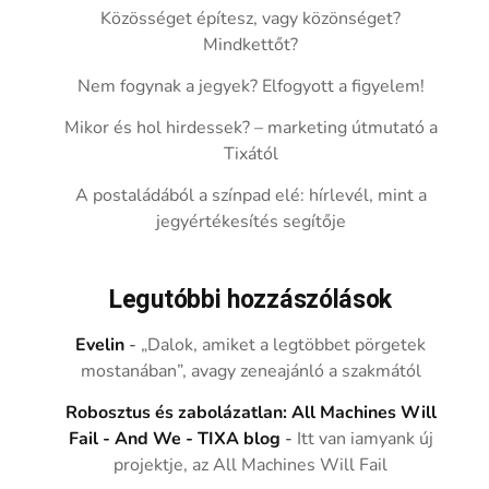
Közösséget építesz, vagy közönséget?
Mindkettőt?
Nem fogynak a jegyek? Elfogyott a figyelem!
Mikor és hol hirdessek? – marketing útmutató a
Tixától
A postaládából a színpad elé: hírlevél, mint a
jegyértékesítés segítője
Legutóbbi hozzászólások
Evelin
-
„Dalok, amiket a legtöbbet pörgetek
mostanában”, avagy zeneajánló a szakmától
Robosztus és zabolázatlan: All Machines Will
Fail - And We - TIXA blog
-
Itt van iamyank új
projektje, az All Machines Will Fail