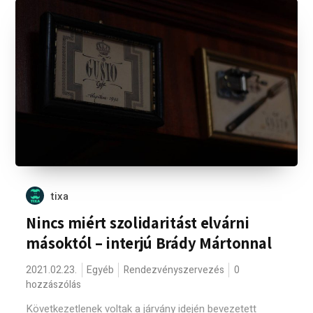
tixa
Nincs miért szolidaritást elvárni
másoktól – interjú Brády Mártonnal
2021.02.23.
Egyéb
Rendezvényszervezés
0
hozzászólás
Következetlenek voltak a járvány idején bevezetett