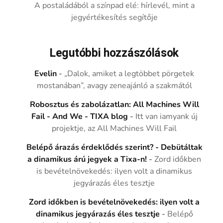
A postaládából a színpad elé: hírlevél, mint a
jegyértékesítés segítője
Legutóbbi hozzászólások
Evelin
-
„Dalok, amiket a legtöbbet pörgetek
mostanában”, avagy zeneajánló a szakmától
Robosztus és zabolázatlan: All Machines Will
Fail - And We - TIXA blog
-
Itt van iamyank új
projektje, az All Machines Will Fail
Belépő árazás érdeklődés szerint? - Debütáltak
a dinamikus árú jegyek a Tixa-n!
-
Zord időkben
is bevételnövekedés: ilyen volt a dinamikus
jegyárazás éles tesztje
Zord időkben is bevételnövekedés: ilyen volt a
dinamikus jegyárazás éles tesztje
-
Belépő