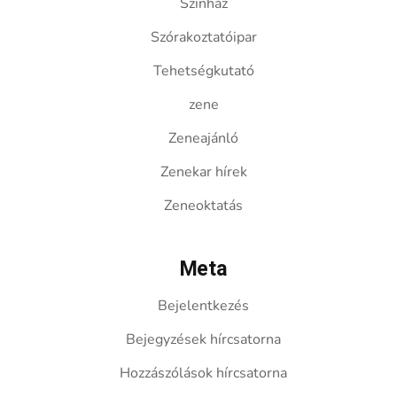
Színház
Szórakoztatóipar
Tehetségkutató
zene
Zeneajánló
Zenekar hírek
Zeneoktatás
Meta
Bejelentkezés
Bejegyzések hírcsatorna
Hozzászólások hírcsatorna