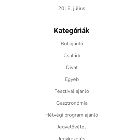
2018. július
Kategóriák
Buliajánló
Családi
Divat
Egyéb
Fesztivál ajánló
Gasztronómia
Hétvégi program ajánló
Jegyelővétel
Jegykezelés