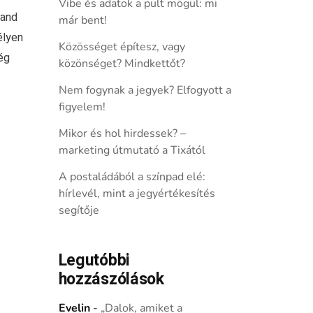
Vibe és adatok a pult mögül: mi
land
már bent!
élyen
Közösséget építesz, vagy
ég
közönséget? Mindkettőt?
Nem fogynak a jegyek? Elfogyott a
figyelem!
Mikor és hol hirdessek? –
marketing útmutató a Tixától
A postaládából a színpad elé:
hírlevél, mint a jegyértékesítés
segítője
Legutóbbi
hozzászólások
Evelin
-
„Dalok, amiket a