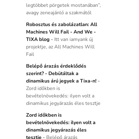
legtöbbet pörgetek mostanában”,
avagy zeneajánló a szakmától
Robosztus és zabolázatlan: All
Machines Will Fail - And We -
TIXA blog
-
Itt van iamyank új
projektje, az All Machines Will
Fail
Belépő árazás érdeklődés
szerint? - Debütáltak a
dinamikus árú jegyek a Tixa-n!
-
Zord időkben is
bevételnövekedés: ilyen volt a
dinamikus jegyárazás éles tesztje
Zord időkben is
bevételnövekedés: ilyen volt a
dinamikus jegyárazás éles
tesztje
-
Belépő árazás