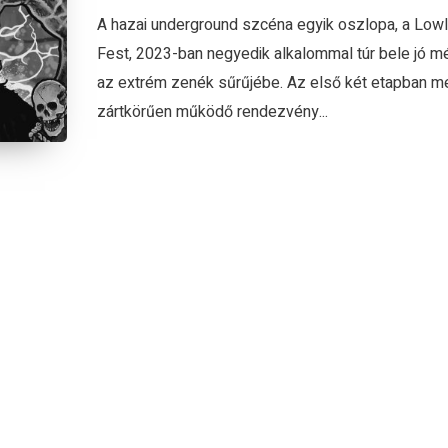
A hazai underground szcéna egyik oszlopa, a Low
Fest, 2023-ban negyedik alkalommal túr bele jó m
az extrém zenék sűrűjébe. Az első két etapban m
zártkörűen működő rendezvény...