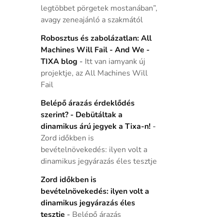
legtöbbet pörgetek mostanában”,
avagy zeneajánló a szakmától
Robosztus és zabolázatlan: All
Machines Will Fail - And We -
TIXA blog
-
Itt van iamyank új
projektje, az All Machines Will
Fail
Belépő árazás érdeklődés
szerint? - Debütáltak a
dinamikus árú jegyek a Tixa-n!
-
Zord időkben is
bevételnövekedés: ilyen volt a
dinamikus jegyárazás éles tesztje
Zord időkben is
bevételnövekedés: ilyen volt a
dinamikus jegyárazás éles
tesztje
-
Belépő árazás