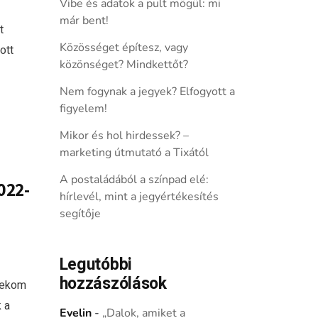
Vibe és adatok a pult mögül: mi
már bent!
t
Közösséget építesz, vagy
ott
közönséget? Mindkettőt?
Nem fogynak a jegyek? Elfogyott a
figyelem!
Mikor és hol hirdessek? –
marketing útmutató a Tixától
A postaládából a színpad elé:
022-
hírlevél, mint a jegyértékesítés
segítője
Legutóbbi
hozzászólások
lekom
 a
Evelin
-
„Dalok, amiket a