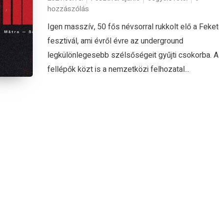
hozzászólás
Igen masszív, 50 fős névsorral rukkolt elő a Feket
fesztivál, ami évről évre az underground
legkülönlegesebb szélsőségeit gyűjti csokorba. Az
fellépők közt is a nemzetközi felhozatal...