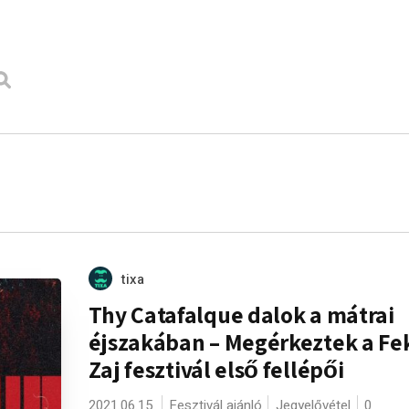
tixa
Thy Catafalque dalok a mátrai
éjszakában – Megérkeztek a Fe
Zaj fesztivál első fellépői
2021.06.15.
Fesztivál ajánló
Jegyelővétel
0