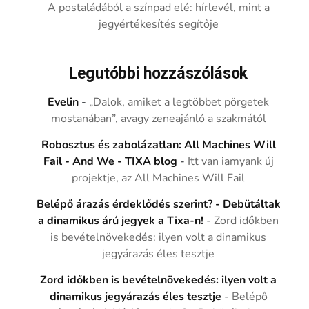
A postaládából a színpad elé: hírlevél, mint a
jegyértékesítés segítője
Legutóbbi hozzászólások
Evelin
-
„Dalok, amiket a legtöbbet pörgetek
mostanában”, avagy zeneajánló a szakmától
Robosztus és zabolázatlan: All Machines Will
Fail - And We - TIXA blog
-
Itt van iamyank új
projektje, az All Machines Will Fail
Belépő árazás érdeklődés szerint? - Debütáltak
a dinamikus árú jegyek a Tixa-n!
-
Zord időkben
is bevételnövekedés: ilyen volt a dinamikus
jegyárazás éles tesztje
Zord időkben is bevételnövekedés: ilyen volt a
dinamikus jegyárazás éles tesztje
-
Belépő