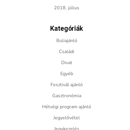
2018. július
Kategóriák
Buliajánló
Családi
Divat
Egyéb
Fesztivál ajánló
Gasztronómia
Hétvégi program ajánló
Jegyelővétel
Jegykezelés