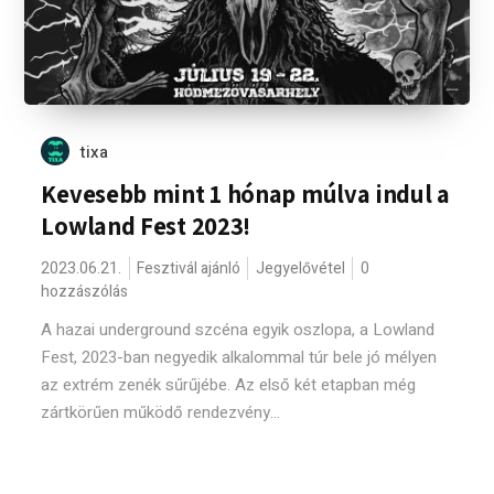
tixa
Kevesebb mint 1 hónap múlva indul a
Lowland Fest 2023!
2023.06.21.
Fesztivál ajánló
Jegyelővétel
0
hozzászólás
A hazai underground szcéna egyik oszlopa, a Lowland
Fest, 2023-ban negyedik alkalommal túr bele jó mélyen
az extrém zenék sűrűjébe. Az első két etapban még
zártkörűen működő rendezvény...