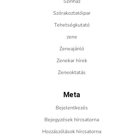
Színház
Szórakoztatóipar
Tehetségkutató
zene
Zeneajánló
Zenekar hírek
Zeneoktatás
Meta
Bejelentkezés
Bejegyzések hírcsatorna
Hozzászólások hírcsatorna