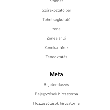
Színház
Szórakoztatóipar
Tehetségkutató
zene
Zeneajánló
Zenekar hírek
Zeneoktatás
Meta
Bejelentkezés
Bejegyzések hírcsatorna
Hozzászólások hírcsatorna