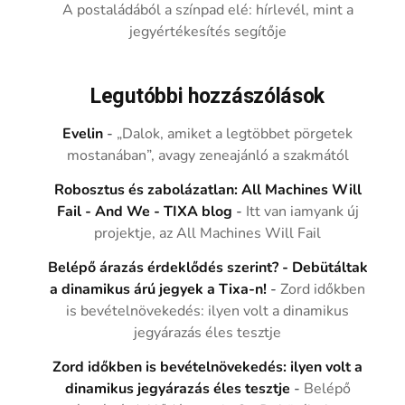
A postaládából a színpad elé: hírlevél, mint a
jegyértékesítés segítője
Legutóbbi hozzászólások
Evelin
-
„Dalok, amiket a legtöbbet pörgetek
mostanában”, avagy zeneajánló a szakmától
Robosztus és zabolázatlan: All Machines Will
Fail - And We - TIXA blog
-
Itt van iamyank új
projektje, az All Machines Will Fail
Belépő árazás érdeklődés szerint? - Debütáltak
a dinamikus árú jegyek a Tixa-n!
-
Zord időkben
is bevételnövekedés: ilyen volt a dinamikus
jegyárazás éles tesztje
Zord időkben is bevételnövekedés: ilyen volt a
dinamikus jegyárazás éles tesztje
-
Belépő