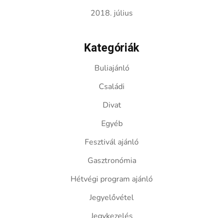
2018. július
Kategóriák
Buliajánló
Családi
Divat
Egyéb
Fesztivál ajánló
Gasztronómia
Hétvégi program ajánló
Jegyelővétel
Jegykezelés