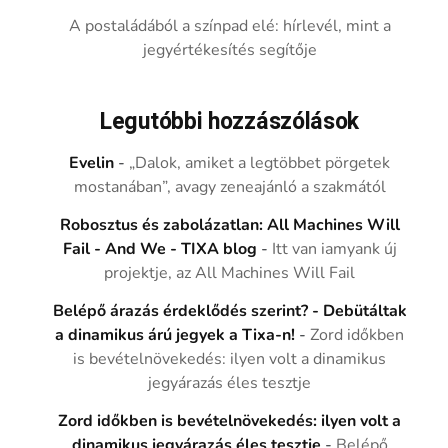
A postaládából a színpad elé: hírlevél, mint a
jegyértékesítés segítője
Legutóbbi hozzászólások
Evelin
-
„Dalok, amiket a legtöbbet pörgetek
mostanában”, avagy zeneajánló a szakmától
Robosztus és zabolázatlan: All Machines Will
Fail - And We - TIXA blog
-
Itt van iamyank új
projektje, az All Machines Will Fail
Belépő árazás érdeklődés szerint? - Debütáltak
a dinamikus árú jegyek a Tixa-n!
-
Zord időkben
is bevételnövekedés: ilyen volt a dinamikus
jegyárazás éles tesztje
Zord időkben is bevételnövekedés: ilyen volt a
dinamikus jegyárazás éles tesztje
-
Belépő