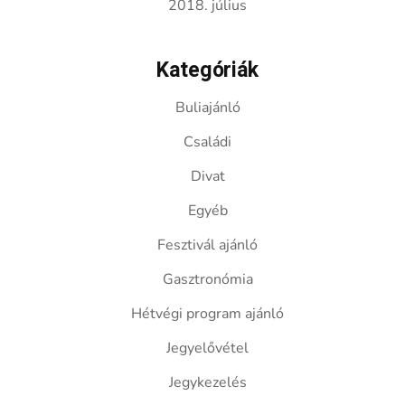
2018. július
Kategóriák
Buliajánló
Családi
Divat
Egyéb
Fesztivál ajánló
Gasztronómia
Hétvégi program ajánló
Jegyelővétel
Jegykezelés