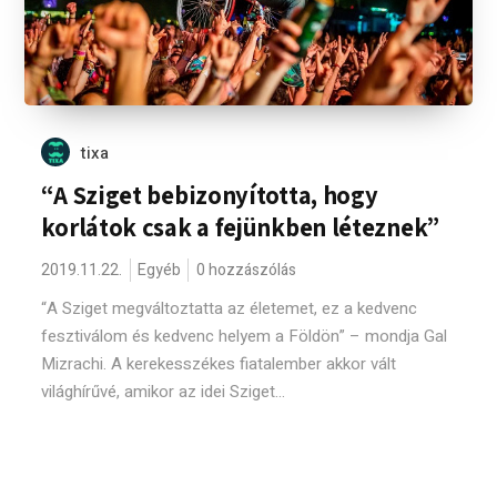
tixa
“A Sziget bebizonyította, hogy
korlátok csak a fejünkben léteznek”
2019.11.22.
Egyéb
0 hozzászólás
“A Sziget megváltoztatta az életemet, ez a kedvenc
fesztiválom és kedvenc helyem a Földön” – mondja Gal
Mizrachi. A kerekesszékes fiatalember akkor vált
világhírűvé, amikor az idei Sziget...