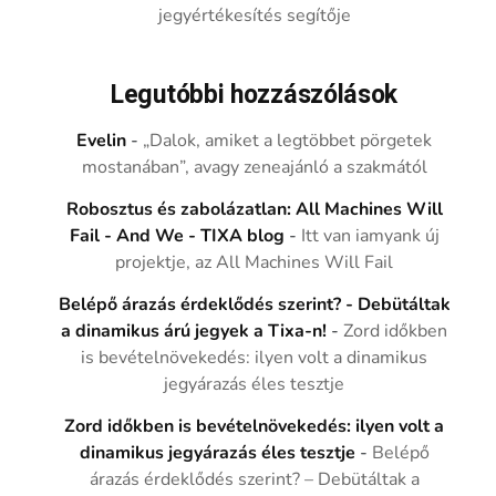
jegyértékesítés segítője
Legutóbbi hozzászólások
Evelin
-
„Dalok, amiket a legtöbbet pörgetek
mostanában”, avagy zeneajánló a szakmától
Robosztus és zabolázatlan: All Machines Will
Fail - And We - TIXA blog
-
Itt van iamyank új
projektje, az All Machines Will Fail
Belépő árazás érdeklődés szerint? - Debütáltak
a dinamikus árú jegyek a Tixa-n!
-
Zord időkben
is bevételnövekedés: ilyen volt a dinamikus
jegyárazás éles tesztje
Zord időkben is bevételnövekedés: ilyen volt a
dinamikus jegyárazás éles tesztje
-
Belépő
árazás érdeklődés szerint? – Debütáltak a