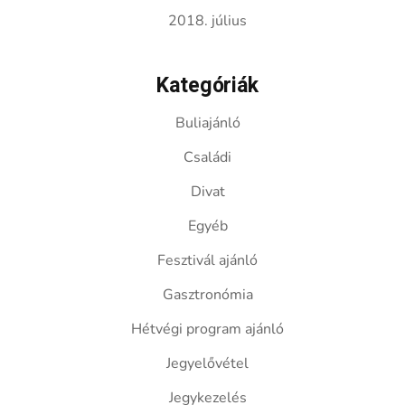
2018. július
Kategóriák
Buliajánló
Családi
Divat
Egyéb
Fesztivál ajánló
Gasztronómia
Hétvégi program ajánló
Jegyelővétel
Jegykezelés