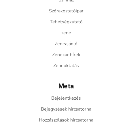
Színház
Szórakoztatóipar
Tehetségkutató
zene
Zeneajánló
Zenekar hírek
Zeneoktatás
Meta
Bejelentkezés
Bejegyzések hírcsatorna
Hozzászólások hírcsatorna