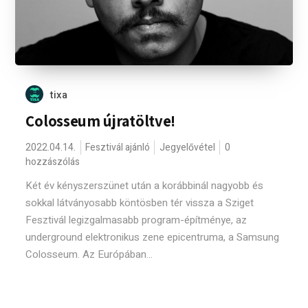
tixa
Colosseum újratöltve!
2022.04.14.
Fesztivál ajánló
Jegyelővétel
0
hozzászólás
Két év kényszerszünet után a korábbinál nagyobb és
sokkal látványosabb köntösben tér vissza a Sziget
Fesztivál legizgalmasabb program-építménye, az
underground elektronikus zene epicentruma, a Samsung
Colosseum. Az Európában...