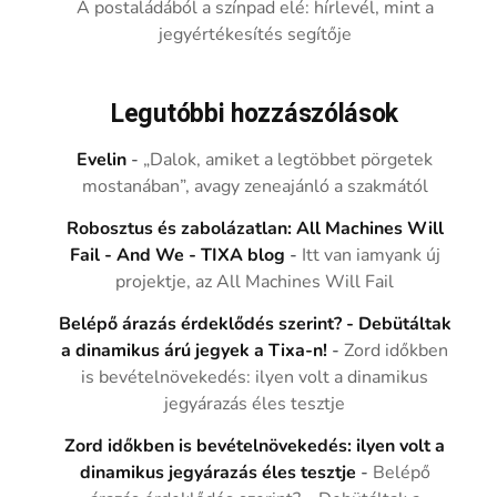
A postaládából a színpad elé: hírlevél, mint a
jegyértékesítés segítője
Legutóbbi hozzászólások
Evelin
-
„Dalok, amiket a legtöbbet pörgetek
mostanában”, avagy zeneajánló a szakmától
Robosztus és zabolázatlan: All Machines Will
Fail - And We - TIXA blog
-
Itt van iamyank új
projektje, az All Machines Will Fail
Belépő árazás érdeklődés szerint? - Debütáltak
a dinamikus árú jegyek a Tixa-n!
-
Zord időkben
is bevételnövekedés: ilyen volt a dinamikus
jegyárazás éles tesztje
Zord időkben is bevételnövekedés: ilyen volt a
dinamikus jegyárazás éles tesztje
-
Belépő