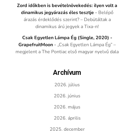
Zord időkben is bevételnövekedés: ilyen volt a
dinamikus jegyárazás éles tesztje
-
Belépő
árazás érdeklődés szerint? – Debütáltak a
dinamikus árú jegyek a Tixa-n!
Csak Egyetlen Lámpa Ég (Single, 2020) -
GrapefruitMoon
-
„Csak Egyetlen Lámpa Ég” –
megjelent a The Pontiac első magyar nyelvű dala
Archívum
2026. július
2026. június
2026. május
2026. április
2025. december