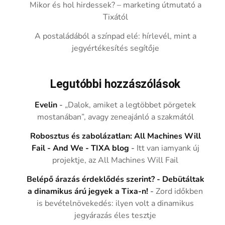
Mikor és hol hirdessek? – marketing útmutató a
Tixától
A postaládából a színpad elé: hírlevél, mint a
jegyértékesítés segítője
Legutóbbi hozzászólások
Evelin
-
„Dalok, amiket a legtöbbet pörgetek
mostanában”, avagy zeneajánló a szakmától
Robosztus és zabolázatlan: All Machines Will
Fail - And We - TIXA blog
-
Itt van iamyank új
projektje, az All Machines Will Fail
Belépő árazás érdeklődés szerint? - Debütáltak
a dinamikus árú jegyek a Tixa-n!
-
Zord időkben
is bevételnövekedés: ilyen volt a dinamikus
jegyárazás éles tesztje