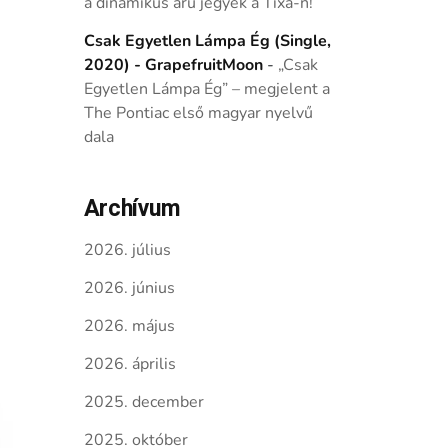
a dinamikus árú jegyek a Tixa-n!
Csak Egyetlen Lámpa Ég (Single,
2020) - GrapefruitMoon
-
„Csak
Egyetlen Lámpa Ég” – megjelent a
The Pontiac első magyar nyelvű
dala
Archívum
2026. július
2026. június
2026. május
2026. április
2025. december
2025. október