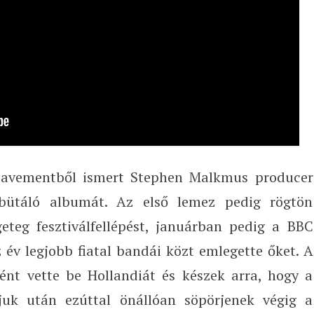
Pavementből ismert Stephen Malkmus producer
debütáló albumát. Az első lemez pedig rögtön
eteg fesztiválfellépést, januárban pedig a BBC
 év legjobb fiatal bandái közt emlegette őket. A
ént vette be Hollandiát és készek arra, hogy a
éjuk után ezúttal önállóan söpörjenek végig a