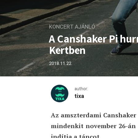
KONCERT AJÁNLÓ
A Canshaker Pi hur
Kertben
2018.11.22.
author:
tixa
Az amszterdami Canshaker Pi
A Canshaker Pi hurrikánkén
mindenkit november 26-án
indítja a táncot.