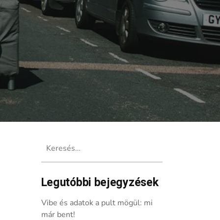
Keresés:
Legutóbbi bejegyzések
Vibe és adatok a pult mögül: mi
már bent!