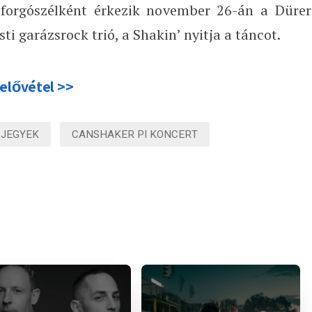
 forgószélként érkezik november 26-án a Dürer
ti garázsrock trió, a Shakin’ nyitja a táncot.
yelővétel >>
 JEGYEK
CANSHAKER PI KONCERT