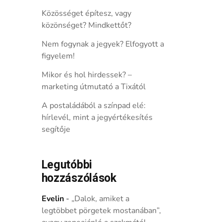
Közösséget építesz, vagy
közönséget? Mindkettőt?
Nem fogynak a jegyek? Elfogyott a
figyelem!
Mikor és hol hirdessek? –
marketing útmutató a Tixától
A postaládából a színpad elé:
hírlevél, mint a jegyértékesítés
segítője
Legutóbbi
hozzászólások
Evelin
-
„Dalok, amiket a
legtöbbet pörgetek mostanában”,