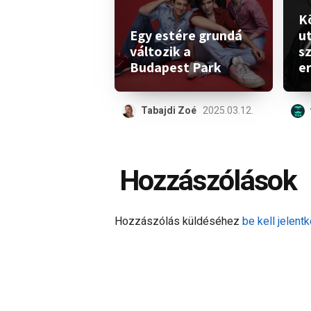
K
Egy estére grundá
ut
változik a
s
Budapest Park
e
Tabajdi Zoé
2025.03.12.
Hozzászólások
Hozzászólás küldéséhez
be kell jelentk