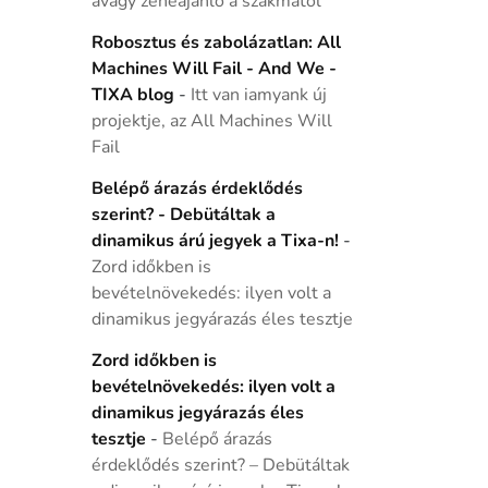
avagy zeneajánló a szakmától
Robosztus és zabolázatlan: All
Machines Will Fail - And We -
TIXA blog
-
Itt van iamyank új
projektje, az All Machines Will
Fail
Belépő árazás érdeklődés
szerint? - Debütáltak a
dinamikus árú jegyek a Tixa-n!
-
Zord időkben is
bevételnövekedés: ilyen volt a
dinamikus jegyárazás éles tesztje
Zord időkben is
bevételnövekedés: ilyen volt a
dinamikus jegyárazás éles
tesztje
-
Belépő árazás
érdeklődés szerint? – Debütáltak