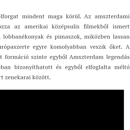
elforgat mindent maga körül. Az amszterdami
ozza az amerikai középsulis filmekből ismert
t, lobbanékonyak és pimaszok, miközben lassan
rópaszerte egyre komolyabban veszik őket. A
lt formáció szinte egyből Amszterdam legendás
oban bizonyíthatott és egyből elfoglalta méltó
rt zenekarai között.