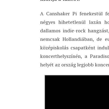
A Canshaker Pi fenekestül f
négyes hihetetlenül lazán h
dallamos indie-rock hangzás
nemcsak Hollandiában, de eu
középiskolás csapatként indu
koncerthelyszínén, a Paradis
helyét az ország legjobb konce