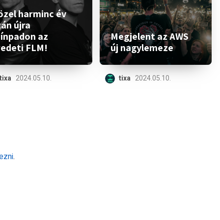
özel harminc év
án újra
zínpadon az
Megjelent az AWS
redeti FLM!
új nagylemeze
tixa
2024.05.10.
tixa
2024.05.10.
ezni
.