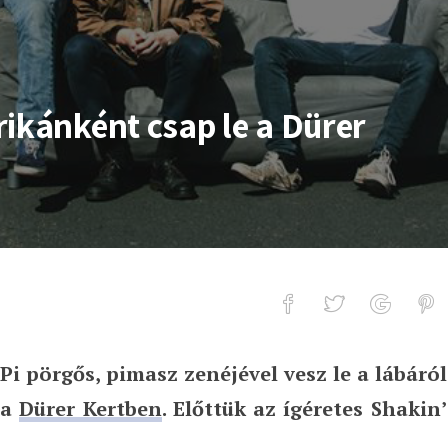
rikánként csap le a Dürer
 pörgős, pimasz zenéjével vesz le a lábáról
t csap le a Dürer Kertben
 a
Dürer Kertben
. Előttük az ígéretes Shakin’