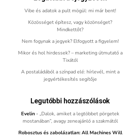
Vibe és adatok a pult mögül: mi már bent!
Közösséget építesz, vagy közönséget?
Mindkettőt?
Nem fogynak a jegyek? Elfogyott a figyelem!
Mikor és hol hirdessek? – marketing útmutató a
Tixától
A postaládából a színpad elé: hírlevél, mint a
jegyértékesítés segítője
Legutóbbi hozzászólások
Evelin
-
„Dalok, amiket a legtöbbet pörgetek
mostanában”, avagy zeneajánló a szakmától
Robosztus és zabolázatlan: All Machines Will