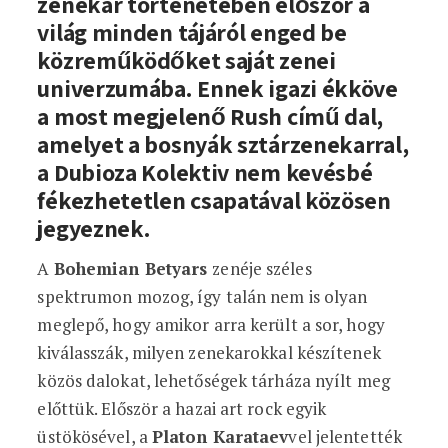
zenekar történetében először a
világ minden tájáról enged be
közreműködőket saját zenei
univerzumába. Ennek igazi ékköve
a most megjelenő Rush című dal,
amelyet a bosnyák sztárzenekarral,
a Dubioza Kolektiv nem kevésbé
fékezhetetlen csapatával közösen
jegyeznek.
A
Bohemian Betyars
zenéje széles
spektrumon mozog, így talán nem is olyan
meglepő, hogy amikor arra került a sor, hogy
kiválasszák, milyen zenekarokkal készítenek
közös dalokat, lehetőségek tárháza nyílt meg
előttük. Először a hazai art rock egyik
üstökösével, a
Platon Karataev
vel jelentették