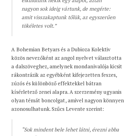
elküldtünk nekik egy alapot, aztán
nagyon sok ideig vártunk, de megérte:
amit visszakaptunk tőlük, az egyszerűen
tökéletes volt.”
A Bohemian Betyars és a Dubioza Kolektiv
közös nevezőként az angol nyelvet választotta
a dalszöveghez, amelynek mondanivalója kicsit
rákontrázik az egyébként kifejezetten feszes,
zúzós és különböző effektekkel bátran
kísérletező zenei alapra. A szerzemény ugyanis
olyan témát boncolgat, amivel nagyon könnyen
azonosulhatunk. Szűcs Levente szerint:
“Sok mindent bele lehet látni, érezni abba