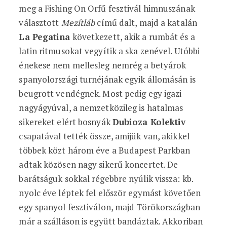
meg a Fishing On Orfű fesztivál himnuszának
választott
Mezítláb
című dalt, majd a katalán
La Pegatina
következett, akik a rumbát és a
latin ritmusokat vegyítik a ska zenével. Utóbbi
énekese nem mellesleg nemrég a betyárok
spanyolországi turnéjának egyik állomásán is
beugrott vendégnek. Most pedig egy igazi
nagyágyúval, a nemzetközileg is hatalmas
sikereket elért bosnyák
Dubioza Kolektiv
csapatával tették össze, amijük van, akikkel
többek közt három éve a Budapest Parkban
adtak közösen nagy sikerű koncertet. De
barátságuk sokkal régebbre nyúlik vissza: kb.
nyolc éve léptek fel először egymást követően
egy spanyol fesztiválon, majd Törökországban
már a szálláson is együtt bandáztak. Akkoriban