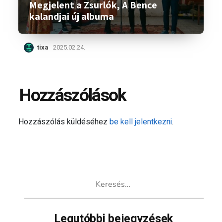
Megjelent a Zsurlók, A Bence
kalandjai új albuma
tixa
2025.02.24.
Hozzászólások
Hozzászólás küldéséhez
be kell jelentkezni
.
Keresés:
Legutóbbi bejegyzések