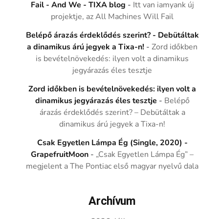
Fail - And We - TIXA blog
-
Itt van iamyank új
projektje, az All Machines Will Fail
Belépő árazás érdeklődés szerint? - Debütáltak
a dinamikus árú jegyek a Tixa-n!
-
Zord időkben
is bevételnövekedés: ilyen volt a dinamikus
jegyárazás éles tesztje
Zord időkben is bevételnövekedés: ilyen volt a
dinamikus jegyárazás éles tesztje
-
Belépő
árazás érdeklődés szerint? – Debütáltak a
dinamikus árú jegyek a Tixa-n!
Csak Egyetlen Lámpa Ég (Single, 2020) -
GrapefruitMoon
-
„Csak Egyetlen Lámpa Ég” –
megjelent a The Pontiac első magyar nyelvű dala
Archívum