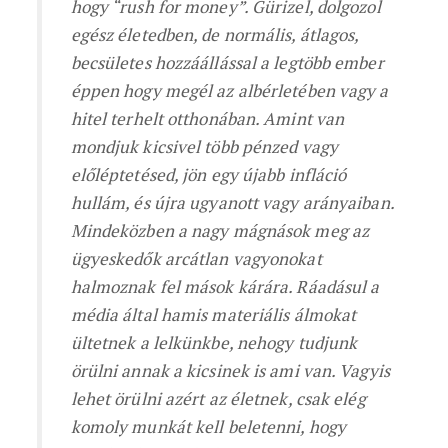
hogy “rush for money”. Gürizel, dolgozol
egész életedben, de normális, átlagos,
becsületes hozzáállással a legtöbb ember
éppen hogy megél az albérletében vagy a
hitel terhelt otthonában. Amint van
mondjuk kicsivel több pénzed vagy
előléptetésed, jön egy újabb infláció
hullám, és újra ugyanott vagy arányaiban.
Mindeközben a nagy mágnások meg az
ügyeskedők arcátlan vagyonokat
halmoznak fel mások kárára. Ráadásul a
média által hamis materiális álmokat
ültetnek a lelkünkbe, nehogy tudjunk
örülni annak a kicsinek is ami van. Vagyis
lehet örülni azért az életnek, csak elég
komoly munkát kell beletenni, hogy