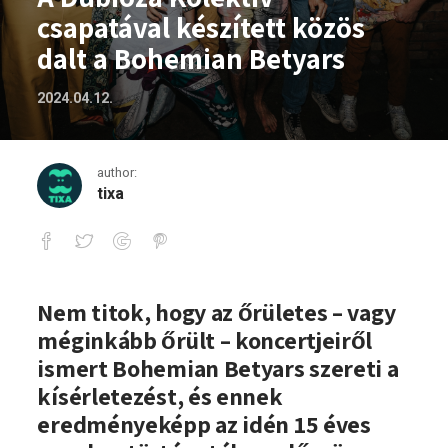
csapatával készített közös
dalt a Bohemian Betyars
2024.04.12.
author:
tixa
A Dubioza Kolektiv csapatával készítet
Nem titok, hogy az őrületes – vagy
méginkább őrült – koncertjeiről
ismert Bohemian Betyars szereti a
kísérletezést, és ennek
eredményeképp az idén 15 éves