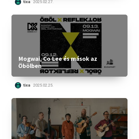
tixa
2025.02.27.
Mogwai, Co Lee és mások az
Öbölben
tixa
2025.02.25.