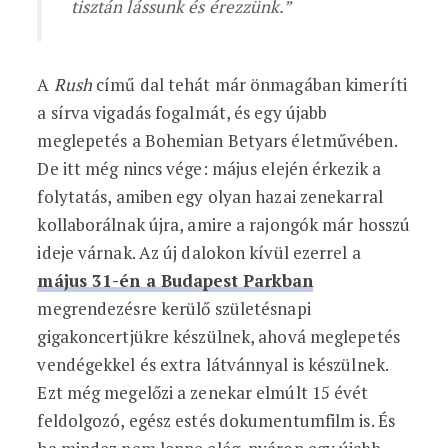
tisztán lássunk és érezzünk.”
A
Rush
című dal tehát már önmagában kimeríti
a sírva vigadás fogalmát, és egy újabb
meglepetés a Bohemian Betyars életművében.
De itt még nincs vége: május elején érkezik a
folytatás, amiben egy olyan hazai zenekarral
kollaborálnak újra, amire a rajongók már hosszú
ideje várnak. Az új dalokon kívül ezerrel a
május 31-én a Budapest Parkban
megrendezésre kerülő születésnapi
gigakoncertjükre készülnek, ahová meglepetés
vendégekkel és extra látvánnyal is készülnek.
Ezt még megelőzi a zenekar elmúlt 15 évét
feldolgozó, egész estés dokumentumfilm is. És