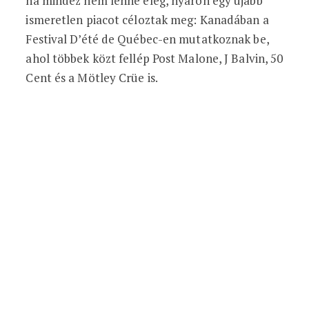
ha mindez nem lenne elég, nyáron egy újabb
ismeretlen piacot céloztak meg: Kanadában a
Festival D’été de Québec-en mutatkoznak be,
ahol többek közt fellép Post Malone, J Balvin, 50
Cent és a Mötley Crüe is.