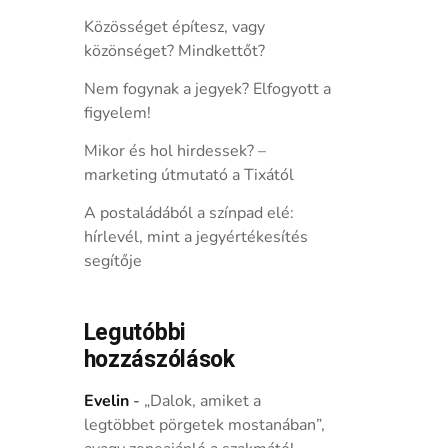
Közösséget építesz, vagy
közönséget? Mindkettőt?
Nem fogynak a jegyek? Elfogyott a
figyelem!
Mikor és hol hirdessek? –
marketing útmutató a Tixától
A postaládából a színpad elé:
hírlevél, mint a jegyértékesítés
segítője
Legutóbbi
hozzászólások
Evelin
-
„Dalok, amiket a
legtöbbet pörgetek mostanában”,