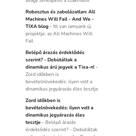
avagy zeneajánló a szakmától
Robosztus és zabolázatlan: All
Machines Will Fail - And We -
TIXA blog
-
Itt van iamyank új
projektje, az All Machines Will
Fail
Belépő árazás érdeklődés
szerint? - Debütáltak a
dinamikus árú jegyek a Tixa-n!
-
Zord időkben is
bevételnövekedés: ilyen volt a
dinamikus jegyárazás éles tesztje
Zord időkben is
bevételnövekedés: ilyen volt a
dinamikus jegyárazás éles
tesztje
-
Belépő árazás
érdeklődés szerint? – Debütáltak