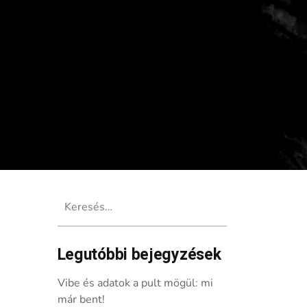
Keresés:
Legutóbbi bejegyzések
rtben
Vibe és adatok a pult mögül: mi
már bent!