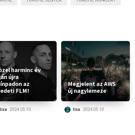
ORCHE
TORCHE JEGYEK
TORCHE KONCERT
özel harminc év
án újra
zínpadon az
Megjelent az AWS
redeti FLM!
új nagylemeze
tixa
2024.05.10.
tixa
2024.05.10.