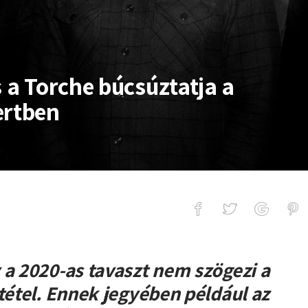
s a Torche búcsúztatja a
ertben
che búcsúztatja a márciust a Dürer Ke
 a 2020-as tavaszt nem szögezi a
tétel. Ennek jegyében például az