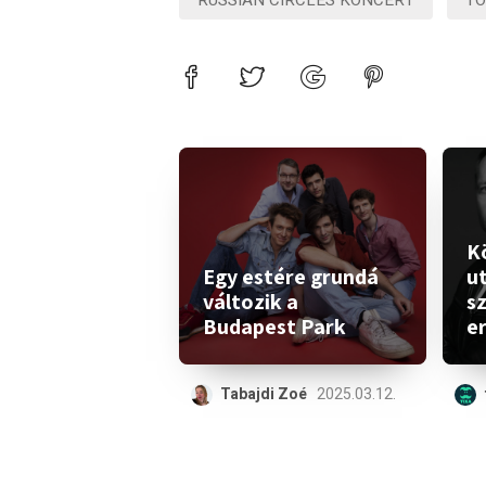
RUSSIAN CIRCLES KONCERT
T
K
Egy estére grundá
ut
változik a
s
Budapest Park
e
Tabajdi Zoé
2025.03.12.