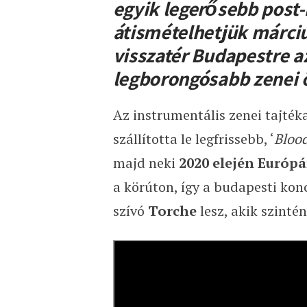
egyik legerősebb post-m
átismételhetjük
márciu
visszatér Budapestre a
legborongósabb zenei ö
Az instrumentális zenei tajté
szállította le legfrissebb, ‘
Blood
majd neki
2020 elején Európ
a körúton, így a budapesti konc
szívó
Torche
lesz, akik szintén