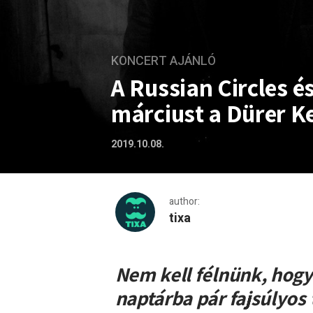
KONCERT AJÁNLÓ
A Russian Circles é
márciust a Dürer K
2019.10.08.
author:
tixa
A Russian Circles és a Tor
Nem kell félnünk, hogy
naptárba pár fajsúlyos 