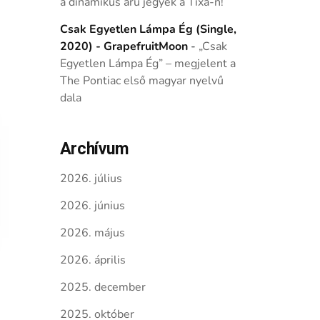
a dinamikus árú jegyek a Tixa-n!
Csak Egyetlen Lámpa Ég (Single,
2020) - GrapefruitMoon
-
„Csak
Egyetlen Lámpa Ég” – megjelent a
The Pontiac első magyar nyelvű
dala
Archívum
2026. július
2026. június
2026. május
2026. április
2025. december
2025. október