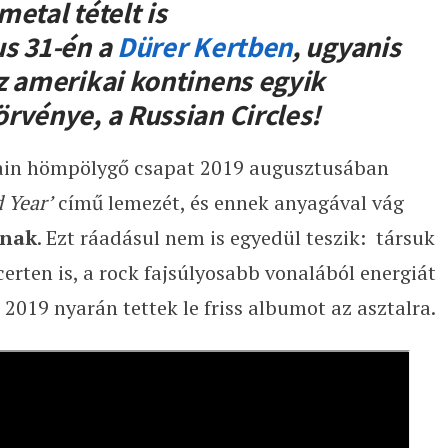
etal tételt is
s 31-én a
Dürer Kertben
, ugyanis
z amerikai kontinens egyik
rvénye, a Russian Circles!
kain hömpölygő csapat 2019 augusztusában
 Year’
című lemezét, és ennek anyagával vág
ának
. Ezt ráadásul nem is egyedül teszik: társuk
erten is, a rock fajsúlyosabb vonalából energiát
 2019 nyarán tettek le friss albumot az asztalra.