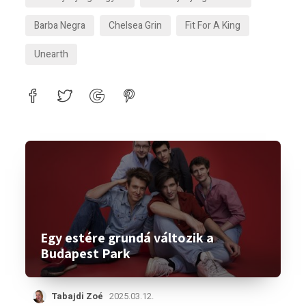
Barba Negra
Chelsea Grin
Fit For A King
Unearth
Egy estére grundá változik a
Budapest Park
Tabajdi Zoé
2025.03.12.