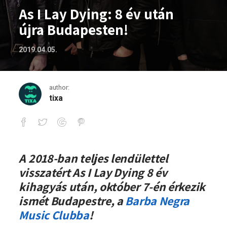
As I Lay Dying: 8 év után
újra Budapesten!
2019.04.05.
author:
tixa
As I Lay Dying: 8 év után újra Budapeste
A 2018-ban teljes lendülettel
visszatért As I Lay Dying 8 év
kihagyás után, október 7-én érkezik
ismét Budapestre, a
Barba Negra
Music Clubba
!