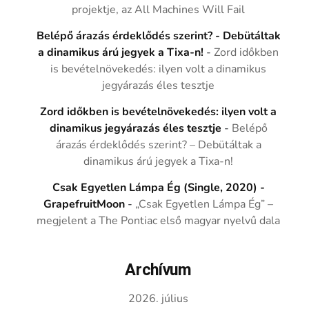
projektje, az All Machines Will Fail
Belépő árazás érdeklődés szerint? - Debütáltak
a dinamikus árú jegyek a Tixa-n!
-
Zord időkben
is bevételnövekedés: ilyen volt a dinamikus
jegyárazás éles tesztje
Zord időkben is bevételnövekedés: ilyen volt a
dinamikus jegyárazás éles tesztje
-
Belépő
árazás érdeklődés szerint? – Debütáltak a
dinamikus árú jegyek a Tixa-n!
Csak Egyetlen Lámpa Ég (Single, 2020) -
GrapefruitMoon
-
„Csak Egyetlen Lámpa Ég” –
megjelent a The Pontiac első magyar nyelvű dala
Archívum
2026. július