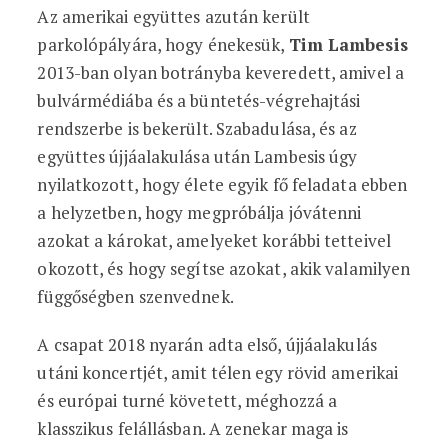
Az amerikai együttes azután került
parkolópályára, hogy énekesük,
Tim Lambesis
2013-ban olyan botrányba keveredett, amivel a
bulvármédiába és a büntetés-végrehajtási
rendszerbe is bekerült. Szabadulása, és az
együttes újjáalakulása után Lambesis úgy
nyilatkozott, hogy élete egyik fő feladata ebben
a helyzetben, hogy megpróbálja jóvátenni
azokat a károkat, amelyeket korábbi tetteivel
okozott, és hogy segítse azokat, akik valamilyen
függőségben szenvednek.
A csapat 2018 nyarán adta első, újjáalakulás
utáni koncertjét, amit télen egy rövid amerikai
és európai turné követett, méghozzá a
klasszikus felállásban. A zenekar maga is