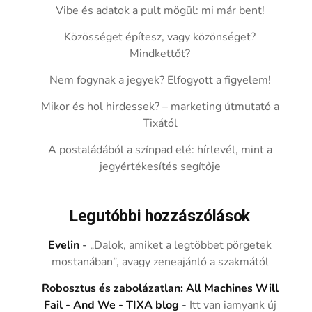
Vibe és adatok a pult mögül: mi már bent!
Közösséget építesz, vagy közönséget?
Mindkettőt?
Nem fogynak a jegyek? Elfogyott a figyelem!
Mikor és hol hirdessek? – marketing útmutató a
Tixától
A postaládából a színpad elé: hírlevél, mint a
jegyértékesítés segítője
Legutóbbi hozzászólások
Evelin
-
„Dalok, amiket a legtöbbet pörgetek
mostanában”, avagy zeneajánló a szakmától
Robosztus és zabolázatlan: All Machines Will
Fail - And We - TIXA blog
-
Itt van iamyank új