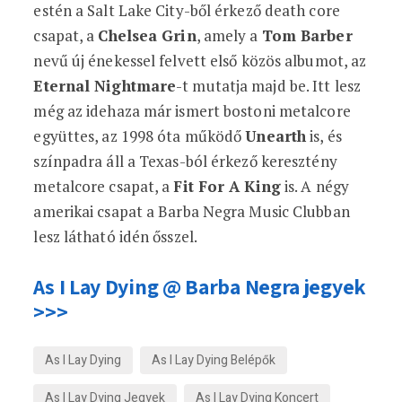
estén a Salt Lake City-ből érkező death core
csapat, a
Chelsea Grin
, amely a
Tom Barber
nevű új énekessel felvett első közös albumot, az
Eternal Nightmare
-t mutatja majd be. Itt lesz
még az idehaza már ismert bostoni metalcore
együttes, az 1998 óta működő
Unearth
is, és
színpadra áll a Texas-ból érkező keresztény
metalcore csapat, a
Fit For A King
is. A négy
amerikai csapat a Barba Negra Music Clubban
lesz látható idén ősszel.
As I Lay Dying @ Barba Negra jegyek
>>>
As I Lay Dying
As I Lay Dying Belépők
As I Lay Dying Jegyek
As I Lay Dying Koncert