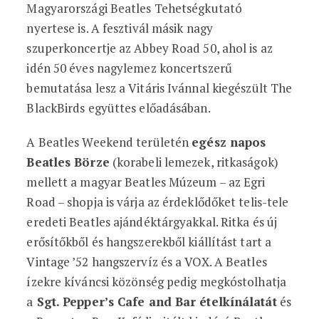
Magyarországi Beatles Tehetségkutató
nyertese is. A fesztivál másik nagy
szuperkoncertje az Abbey Road 50, ahol is az
idén 50 éves nagylemez koncertszerű
bemutatása lesz a Vitáris Ivánnal kiegészült The
BlackBirds együttes előadásában.
A Beatles Weekend területén
egész napos
Beatles Börze
(korabeli lemezek, ritkaságok)
mellett a magyar Beatles Múzeum – az Egri
Road – shopja is várja az érdeklődőket telis-tele
eredeti Beatles ajándéktárgyakkal. Ritka és új
erősítőkből és hangszerekből kiállítást tart a
Vintage ’52 hangszervíz és a VOX. A Beatles
ízekre kíváncsi közönség pedig megkóstolhatja
a
Sgt. Pepper’s Cafe and Bar ételkínálatát
és