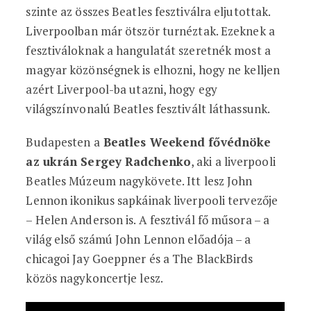
szinte az összes Beatles fesztiválra eljutottak.
Liverpoolban már ötször turnéztak. Ezeknek a
fesztiváloknak a hangulatát szeretnék most a
magyar közönségnek is elhozni, hogy ne kelljen
azért Liverpool-ba utazni, hogy egy
világszínvonalú Beatles fesztivált láthassunk.
Budapesten a
Beatles Weekend fővédnöke
az ukrán Sergey Radchenko
, aki a liverpooli
Beatles Múzeum nagykövete. Itt lesz John
Lennon ikonikus sapkáinak liverpooli tervezője
– Helen Anderson is. A fesztivál fő műsora – a
világ első számú John Lennon előadója – a
chicagoi Jay Goeppner és a The BlackBirds
közös nagykoncertje lesz.