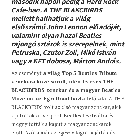
második napon pedig a Hard Rock
Cafe-ban. A THE BLAKCBIRDS
mellett hallhatjuk a világ
elsőszámú John Lennon előadóját,
valamint olyan hazai Beatles
rajongó sztárok is szerepelnek, mint
Petruska, Czutor Zoli, Mikó István
vagy a KFT dobosa, Márton András.
Az eseményt
a világ Top 5 Beatles Tribute
zenekara közé sorolt, idén 15 éves THE
BLACKBIRDS zenekar és a magyar Beatles
Múzeum, az Egri Road hozta tető alá.
A THE
BLACKBIRDS volt az első magyar zenekar, akik
kijutottak a liverpooli Beatles fesztiválra és
megnyitották a kaput a magyar zenekarok
előtt. Azóta már az egész világot bejárták és