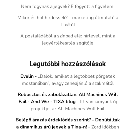
Nem fogynak a jegyek? Elfogyott a figyelem!
Mikor és hol hirdessek? – marketing útmutató a
Tixától
A postaládából a színpad elé: hírlevél, mint a
jegyértékesítés segítője
Legutóbbi hozzászólások
Evelin
-
„Dalok, amiket a legtöbbet pörgetek
mostanában”, avagy zeneajánló a szakmától
Robosztus és zabolázatlan: All Machines Will
Fail - And We - TIXA blog
-
Itt van iamyank új
projektje, az All Machines Will Fail
Belépő árazás érdeklődés szerint? - Debütáltak
a dinamikus árú jegyek a Tixa-n!
-
Zord időkben