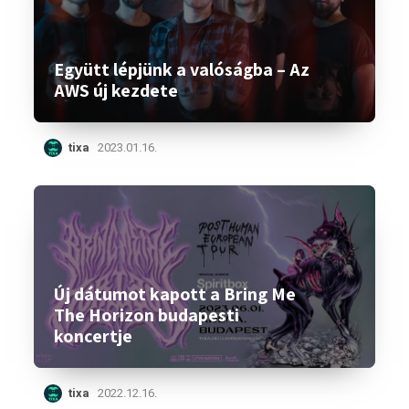
Együtt lépjünk a valóságba – Az
AWS új kezdete
tixa
2023.01.16.
Új dátumot kapott a Bring Me
The Horizon budapesti
koncertje
tixa
2022.12.16.