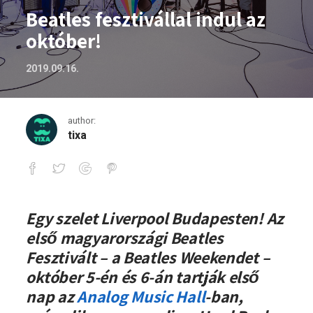
Beatles fesztivállal indul az
október!
2019.09.16.
author:
tixa
Beatles fesztivállal indul az október!
Egy szelet Liverpool Budapesten! Az
első magyarországi Beatles
Fesztivált – a Beatles Weekendet –
október 5-én és 6-án tartják első
nap az
Analog Music Hall
-ban,