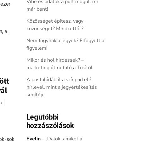
Vibe és adatok a pult mögül: mi
mezer
már bent!
Közösséget építesz, vagy
közönséget? Mindkettőt?
 a...
Nem fogynak a jegyek? Elfogyott a
figyelem!
Mikor és hol hirdessek? –
marketing útmutató a Tixától
ött
A postaládából a színpad elé:
hírlevél, mint a jegyértékesítés
ál
segítője
ó
Legutóbbi
hozzászólások
Evelin
-
„Dalok, amiket a
sok-sok