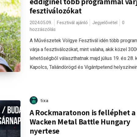
eddiginél több programmal vár
fesztiválozókat
2024.05.09.
Fesztivál ajánló
Jegyelővétel
0
hozzászólás
A Művészetek Völgye Fesztivál idén több progra
várja a fesztiválozókat, mint valaha, akik közel 300
lehetőségből választhatnak majd július 19. és 28. 
Kapolcs, Taliándörögd és Vigántpetend helyszínein.
tixa
A Rockmaratonon is felléphet a
Wacken Metal Battle Hungary
nyertese