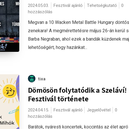
2024.05.03.
Fesztivál ajánló
Tehetségkutató
0
hozzászólás
Megvan a 10 Wacken Metal Battle Hungary döntő
zenekara! A megmérettetésre május 26-án kerül s
Barba Negraban, ahol ezek a bandák küzdenek maj
lehetőségért, hogy hazánkat...
tixa
Dömösön folytatódik a Szeláví!
Fesztivál története
2024.04.15.
Fesztivál ajánló
Jegyelővétel
0
hozzászólás
Barátok, nyáresti koncertek, koccintás az élet apró