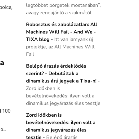
legtöbbet pörgetek mostanában”,
polcs,
avagy zeneajánló a szakmától
Robosztus és zabolázatlan: All
Machines Will Fail - And We -
TIXA blog
-
Itt van iamyank új
projektje, az All Machines Will
Fail
 a
Belépő árazás érdeklődés
szerint? - Debütáltak a
dinamikus árú jegyek a Tixa-n!
-
Zord időkben is
bevételnövekedés: ilyen volt a
dinamikus jegyárazás éles tesztje
l 100
Zord időkben is
bevételnövekedés: ilyen volt a
...
dinamikus jegyárazás éles
tesztje
-
Belépő árazás