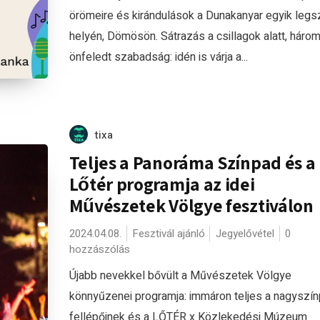
örömeire és kirándulások a Dunakanyar egyik leg
helyén, Dömösön. Sátrazás a csillagok alatt, háro
önfeledt szabadság: idén is várja a...
tixa
Teljes a Panoráma Színpad és a
Lőtér programja az idei
Művészetek Völgye fesztiválon
2024.04.08.
Fesztivál ajánló
Jegyelővétel
0
hozzászólás
Újabb nevekkel bővült a Művészetek Völgye
könnyűzenei programja: immáron teljes a nagyszí
fellépőinek és a LŐTÉR x Közlekedési Múzeum