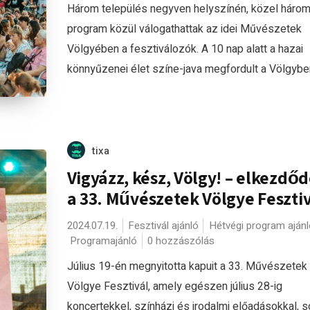
Három település negyven helyszínén, közel háro
program közül válogathattak az idei Művészetek
Völgyében a fesztiválozók. A 10 nap alatt a hazai
könnyűzenei élet színe-java megfordult a Völgyben,
tixa
Vigyázz, kész, Völgy! – elkezdőd
a 33. Művészetek Völgye Fesztiv
2024.07.19.
Fesztivál ajánló
Hétvégi program ajánl
Programajánló
0 hozzászólás
Július 19-én megnyitotta kapuit a 33. Művészetek
Völgye Fesztivál, amely egészen július 28-ig
koncertekkel, színházi és irodalmi előadásokkal, 