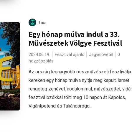
tixa
Egy hónap múlva indul a 33.
Művészetek Völgye Fesztivál
2024.06.19.
Fesztivál ajánló
Jegyelővétel
0
hozzászólás
Az ország legnagyobb összművészeti fesztiválja
kereken egy hónap múlva nyitja meg kapuit, ismét
rengeteg zenével, irodalommal, művészettel, vid
fesztiválozókkal tölti meg 10 napon át Kapolcs,
Vigántpetend és Taliándörögd...