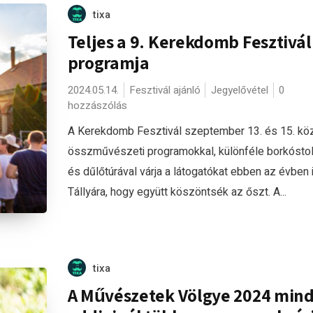
tixa
Teljes a 9. Kerekdomb Fesztivál
programja
2024.05.14.
Fesztivál ajánló
Jegyelővétel
0
hozzászólás
A Kerekdomb Fesztivál szeptember 13. és 15. kö
összművészeti programokkal, különféle borkósto
és dűlőtúrával várja a látogatókat ebben az évben 
Tállyára, hogy együtt köszöntsék az őszt. A...
tixa
A Művészetek Völgye 2024 min