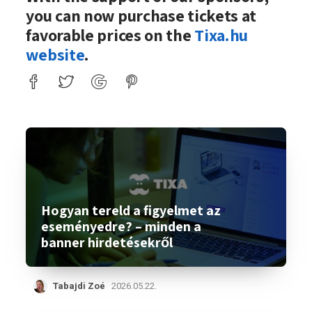
you can now purchase tickets at
favorable prices on the
Tixa.hu
website
.
Hogyan tereld a figyelmet az
eseményedre? – minden a
banner hirdetésekről
Tabajdi Zoé
2026.05.22.