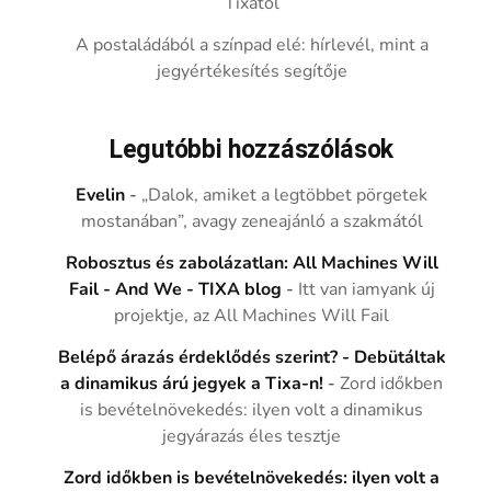
Tixától
A postaládából a színpad elé: hírlevél, mint a
jegyértékesítés segítője
Legutóbbi hozzászólások
Evelin
-
„Dalok, amiket a legtöbbet pörgetek
mostanában”, avagy zeneajánló a szakmától
Robosztus és zabolázatlan: All Machines Will
Fail - And We - TIXA blog
-
Itt van iamyank új
projektje, az All Machines Will Fail
Belépő árazás érdeklődés szerint? - Debütáltak
a dinamikus árú jegyek a Tixa-n!
-
Zord időkben
is bevételnövekedés: ilyen volt a dinamikus
jegyárazás éles tesztje
Zord időkben is bevételnövekedés: ilyen volt a