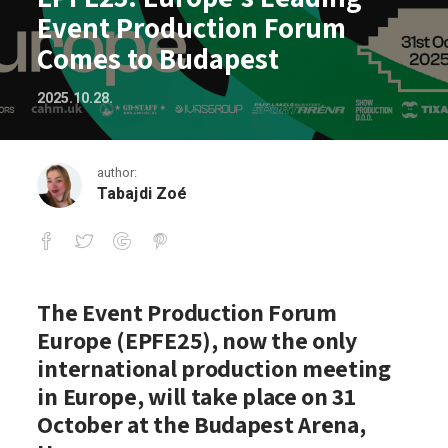
Event Production Forum
Comes to Budapest
2025.10.28.
author:
Tabajdi Zoé
EPFE25: Europe’s Leading Event Produ
The
Event Production Forum
Europe (EPFE25)
, now
the only
international production meeting
in Europe
, will take place on
31
October at the Budapest Arena,