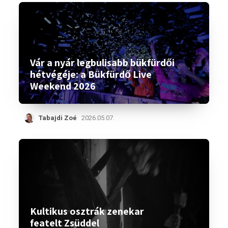
Vár a nyár legbulisabb bükfürdői
hétvégéje: a Bükfürdő Live
Weekend 2026
Tabajdi Zoé
2026.05.07.
Kultikus osztrák zenekar
featelt Zsüddel