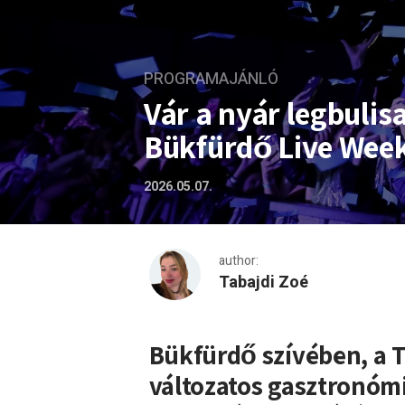
PROGRAMAJÁNLÓ
Vár a nyár legbulis
Bükfürdő Live Wee
2026.05.07.
author:
Tabajdi Zoé
Vár a nyár legbulisabb bü
Bükfürdő szívében, a 
változatos gasztronómia