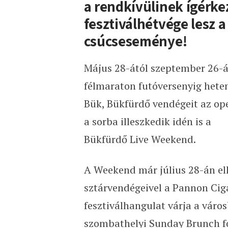
a rendkívülinek ígérke
fesztiválhétvége lesz 
csúcseseménye!
Május 28-ától szeptember 26-á
félmaraton futóversenyig heten
Bük, Bükfürdő vendégeit az ope
a sorba illeszkedik idén is a
Bükfürdő Live Weekend.
A Weekend már július 28-án el
sztárvendégeivel a Pannon Cig
fesztiválhangulat várja a városb
szombathelyi Sunday Brunch for