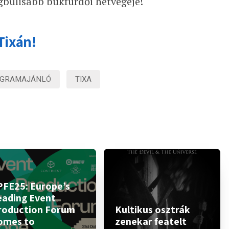
gbulisabb bükfürdői hétvégéje!
Tixán!
GRAMAJÁNLÓ
TIXA
PFE25: Europe’s
eading Event
roduction Forum
Kultikus osztrák
omes to
zenekar featelt