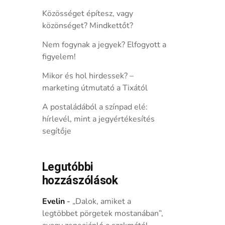
Közösséget építesz, vagy
közönséget? Mindkettőt?
Nem fogynak a jegyek? Elfogyott a
figyelem!
Mikor és hol hirdessek? –
marketing útmutató a Tixától
A postaládából a színpad elé:
hírlevél, mint a jegyértékesítés
segítője
Legutóbbi
hozzászólások
Evelin
-
„Dalok, amiket a
legtöbbet pörgetek mostanában”,