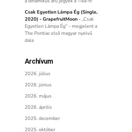
a dinamikus árú jegyek a Tixa-n!
Csak Egyetlen Lámpa Ég (Single,
2020) - GrapefruitMoon
-
„Csak
Egyetlen Lámpa Ég” – megjelent a
The Pontiac első magyar nyelvű
dala
Archívum
2026. július
2026. június
2026. május
2026. április
2025. december
2025. október