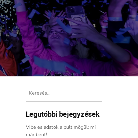
Keresés:
Legutóbbi bejegyzések
Weekend 2026
Vibe és adatok a pult mögül: mi
már bent!