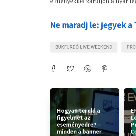
élményekkel záruljon a nyár le
Ne maradj le: jegyek a 
BÜKFÜRDŐ LIVE WEEKEND
PRO
Hogyan tereld a
E
figyelmet az
L
eseményedre? –
P
minden a banner
C