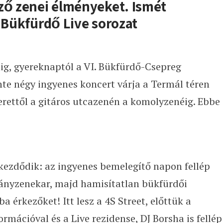
ző zenei élményeket. Ismét
a Bükfürdő Live sorozat
ig, gyereknaptól a VI. Bükfürdő-Csepreg
te négy ingyenes koncert várja a Termál téren
rettől a gitáros utcazenén a komolyzenéig. Ebbe
kezdődik: az ingyenes bemelegítő napon fellép
ányzenekar, majd hamisítatlan bükfürdői
a érkezőket! Itt lesz a 4S Street, előttük a
mációval és a Live rezidense, DJ Borsha is fellép