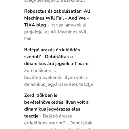
avagy zeneajánló a szakmától
Robosztus és zabolázatlan: All
Machines Will Fail - And We -
TIXA blog
-
Itt van iamyank új
projektje, az All Machines Will
Fail
Belépő árazás érdeklődés
szerint? - Debütáltak a
dinamikus árú jegyek a Tixa-n!
-
Zord időkben is
bevételnövekedés: ilyen volt a
dinamikus jegyárazás éles tesztje
Zord időkben is
bevételnövekedés: ilyen volt a
dinamikus jegyárazás éles
tesztje
-
Belépő árazás
érdeklődés szerint? – Debütáltak