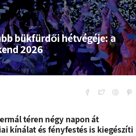
abb bükfürdői hétvégéje: a
kend 2026
kfürdői hétvégéje: a Bükfürdő Live 
Termál téren négy napon át
i kínálat és fényfestés is kiegészíti