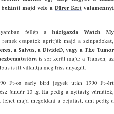
 behinti majd vele a
Dürer Kert
valamennyi
olyamban fellép a
házigazda Watch My
n remek csapatok aprítják majd a színpadokat,
eres, a Salvus, a DivideD, vagy a The Tumor
mezbemutatóra
is sor kerül majd: a Tiansen, az
bus is itt villantja meg friss anyagát.
90 Ft-os early bird jegyek után 1990 Ft-ért
sz január 10-ig. Ha pedig a nyitásig várnátok,
t lehet majd megoldani a bejutást, ami pedig a