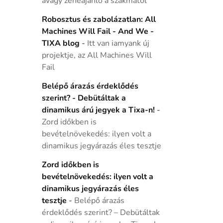
avagy zeneajánló a szakmától
Robosztus és zabolázatlan: All
Machines Will Fail - And We -
TIXA blog
-
Itt van iamyank új
projektje, az All Machines Will
Fail
Belépő árazás érdeklődés
szerint? - Debütáltak a
dinamikus árú jegyek a Tixa-n!
-
Zord időkben is
bevételnövekedés: ilyen volt a
dinamikus jegyárazás éles tesztje
Zord időkben is
bevételnövekedés: ilyen volt a
dinamikus jegyárazás éles
tesztje
-
Belépő árazás
érdeklődés szerint? – Debütáltak