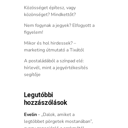
Közösséget építesz, vagy
közönséget? Mindkettőt?
Nem fogynak a jegyek? Elfogyott a
figyelem!
Mikor és hol hirdessek? –
marketing útmutató a Tixától
A postaládából a színpad elé:
hírlevél, mint a jegyértékesítés
segítője
Legutóbbi
hozzászólások
Evelin
-
„Dalok, amiket a
legtöbbet pörgetek mostanában”,