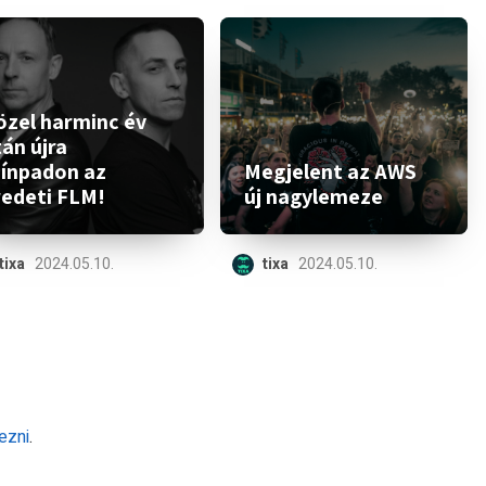
özel harminc év
án újra
zínpadon az
Megjelent az AWS
redeti FLM!
új nagylemeze
tixa
2024.05.10.
tixa
2024.05.10.
ezni
.