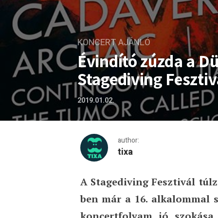
KONCERT AJÁNLÓ
Évindító zúzda a D
Stagediving Fesztiv
2019.01.02.
author:
tixa
A Stagediving Fesztivál túl
Évindító zúzda a Dürerben:
ben már a 16. alkalommal se
koncertfolyam jó szokása