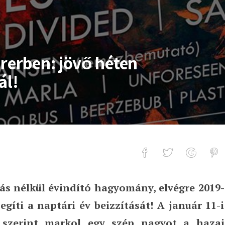
ürerben: jövő héten
ál!
zás nélkül évindító hagyomány, elvégre 2019-
 jövő héten Stagediving Fesztivál!
gíti a naptári év beizzítását! A január 11-i
 szerint markol egy szép nagyot a hazai