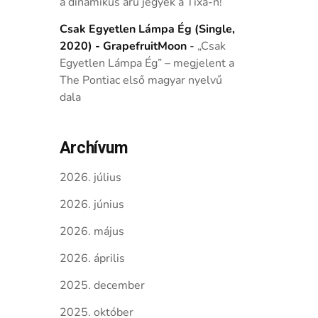
a dinamikus árú jegyek a Tixa-n!
Csak Egyetlen Lámpa Ég (Single,
2020) - GrapefruitMoon
-
„Csak
Egyetlen Lámpa Ég” – megjelent a
The Pontiac első magyar nyelvű
dala
Archívum
2026. július
2026. június
2026. május
2026. április
2025. december
2025. október