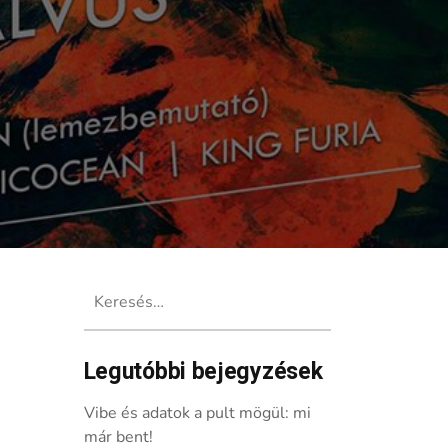
Keresés:
Legutóbbi bejegyzések
Vibe és adatok a pult mögül: mi
már bent!