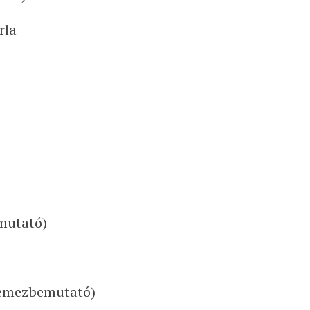
rla
mutató)
(lemezbemutató)