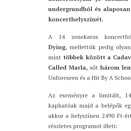
undergrundból és alaposan
koncerthelyszínét.
A 14 zenekaros koncertf
Dying
, mellettük pedig olya
mint
többek között a Cadav
Called Marla,
sőt
három le
Unforeseen és a Hit By A School
Az eseményre a limitált, 14
kaphatóak majd a belépők egé
akkor a helyszínen 2490 Ft-ér
részletes programot illeti: