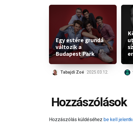
K
Egy estére grundá
ut
változik a
s
Budapest Park
e
Tabajdi Zoé
2025.03.12.
Hozzászólások
Hozzászólás küldéséhez
be kell jelentk