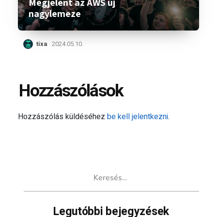
Megjelent az AWS új
nagylemeze
tixa
2024.05.10.
Hozzászólások
Hozzászólás küldéséhez
be kell jelentkezni
.
Keresés:
Legutóbbi bejegyzések