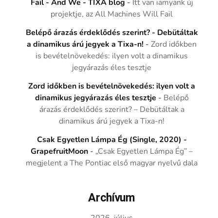
Fail - And We - TIXA blog
-
Itt van iamyank új
projektje, az All Machines Will Fail
Belépő árazás érdeklődés szerint? - Debütáltak
a dinamikus árú jegyek a Tixa-n!
-
Zord időkben
is bevételnövekedés: ilyen volt a dinamikus
jegyárazás éles tesztje
Zord időkben is bevételnövekedés: ilyen volt a
dinamikus jegyárazás éles tesztje
-
Belépő
árazás érdeklődés szerint? – Debütáltak a
dinamikus árú jegyek a Tixa-n!
Csak Egyetlen Lámpa Ég (Single, 2020) -
GrapefruitMoon
-
„Csak Egyetlen Lámpa Ég” –
megjelent a The Pontiac első magyar nyelvű dala
Archívum