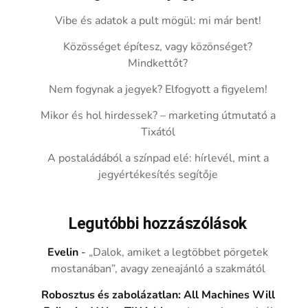
Vibe és adatok a pult mögül: mi már bent!
Közösséget építesz, vagy közönséget?
Mindkettőt?
Nem fogynak a jegyek? Elfogyott a figyelem!
Mikor és hol hirdessek? – marketing útmutató a
Tixától
A postaládából a színpad elé: hírlevél, mint a
jegyértékesítés segítője
Legutóbbi hozzászólások
Evelin
-
„Dalok, amiket a legtöbbet pörgetek
mostanában”, avagy zeneajánló a szakmától
Robosztus és zabolázatlan: All Machines Will