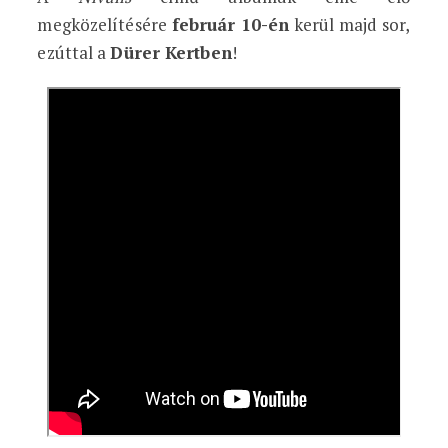
megközelítésére
február 10-én
kerül majd sor,
ezúttal a
Dürer Kertben
!