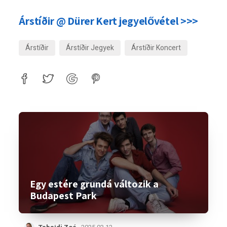
Árstíðir @ Dürer Kert jegyelővétel >>>
Árstíðir
Árstíðir Jegyek
Árstíðir Koncert
Egy estére grundá változik a
Budapest Park