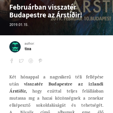
Februárban visszatér
Budapestre az Árstíðir!
2019.01.15.
author:
tixa
Két hónappal a nagysikerű téli fellépése
Februárban visszatér Budapestre az Árs
után
visszatér Budapestre az izlandi
Árstíðir,
hogy ezúttal teljes felállásban
mutassa mg a hazai közönségnek a zenekar
elképesztő sokoldalúságát és tehetségét.
A
Nivalis
című albumuk eme élő