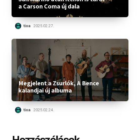
a Carson Coma új dala
tixa
2025.02.27.
Megjelent a Zsurlók, A Bence
kalandjai új albuma
tixa
2025.02.24.