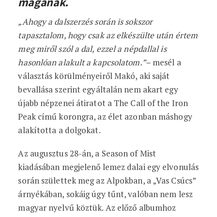
magának.
„Ahogy a dalszerzés során is sokszor
tapasztalom, hogy csak az elkészülte után értem
meg miről szól a dal, ezzel a népdallal is
hasonlóan alakult a kapcsolatom.”–
mesél a
választás körülményeiről Makó, aki saját
bevallása szerint egyáltalán nem akart egy
újabb népzenei átiratot a The Call of the Iron
Peak című korongra, az élet azonban máshogy
alakította a dolgokat.
Az augusztus 28-án, a Season of Mist
kiadásában megjelenő lemez dalai egy elvonulás
során születtek meg az Alpokban, a „Vas Csúcs”
árnyékában, sokáig úgy tűnt, valóban nem lesz
magyar nyelvű köztük. Az előző albumhoz