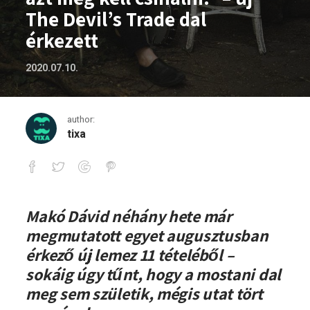
The Devil’s Trade dal
érkezett
2020.07.10.
author:
tixa
„Ha valamitől megijedek, azt meg kell cs
Makó Dávid néhány hete már
megmutatott egyet augusztusban
érkező új lemez 11 tételéből –
sokáig úgy tűnt, hogy a mostani dal
meg sem születik, mégis utat tört