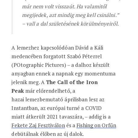
már nem volt visszaút. Ha valamitől
megijedek, azt mindig meg kell csinálni.”
– vall a dal születésének körülményeiről.
A lemezhez kapcsolódóan Dávid a Káli
medencében forgatott Szabó Péterrel
(POtographic Pictures) – a dalhoz készült
anyagban ennek a napnak egy momentuma
jelenik meg. A
The Call of the Iron
Peak
már előrendelhető, a
hazai
lemezbemutató áprilisban lesz az
Instantban, az európai turné a COVID
miatt átkerült 2021 tavaszára, – addig is a
Fekete Zaj Fesztiválon
és a
Fishing on Orfűn
debütálnak élőben az új dalok.