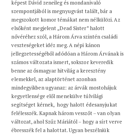
képest Dávid zeneileg és mondanivaló
szempontjából is megnyugvást talált, bár a
megszokott komor témákat nem nélkülözi. Az
elsőként megjelent „Dead Sister” halott
nővéréhez szól, a Három Árva szintén családi
veszteségeket idéz meg. A népi kánon
jellegzetességéből adódóan a Három Árvának is
számos változata ismert, sokszor keveredik
benne az ősmagyar hitvilág a keresztény
elemekkel, az alaptörténet azonban
mindegyikben ugyanaz: az árvák mostohájuk
kegyetlensége elől menekülve túlvilági
segítséget kérnek, hogy halott édesanyjukat
felélesszék. Kapnak három vesszőt – van olyan
változat, ahol Szűz Máriától – hogy a sírt verve
ébresszék fel a halottat. Ugyan beszélniük