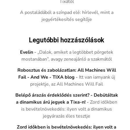
Tixától
A postaládából a színpad elé: hírlevél, mint a
jegyértékesítés segítője
Legutóbbi hozzászólások
Evelin
-
„Dalok, amiket a legtöbbet pörgetek
mostanában”, avagy zeneajánló a szakmától
Robosztus és zabolázatlan: All Machines Will
Fail - And We - TIXA blog
-
Itt van iamyank új
projektje, az All Machines Will Fail
Belépő árazás érdeklődés szerint? - Debütáltak
a dinamikus árú jegyek a Tixa-n!
-
Zord időkben
is bevételnövekedés: ilyen volt a dinamikus
jegyárazás éles tesztje
Zord időkben is bevételnövekedés: ilyen volt a