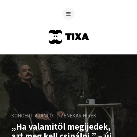
KONCERT AJÁNLÓ
ZENEKAR HÍREK
„Ha valamitől megijedek,
azt meg kell csinálni.” – új