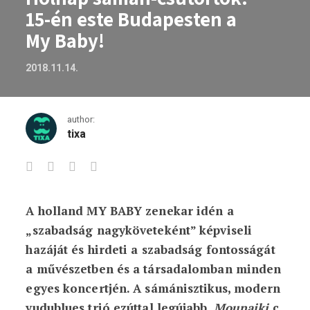
15-én este Budapesten a
My Baby!
2018.11.14.
author:
tixa
A holland MY BABY zenekar idén a
Holnap sámán-csütörtök: 15-én este B
„szabadság nagyköveteként” képviseli
hazáját és hirdeti a szabadság fontosságát
a művészetben és a társadalomban minden
egyes koncertjén. A sámánisztikus, modern
vudublues trió ezúttal legújabb,
Mounaiki
c.