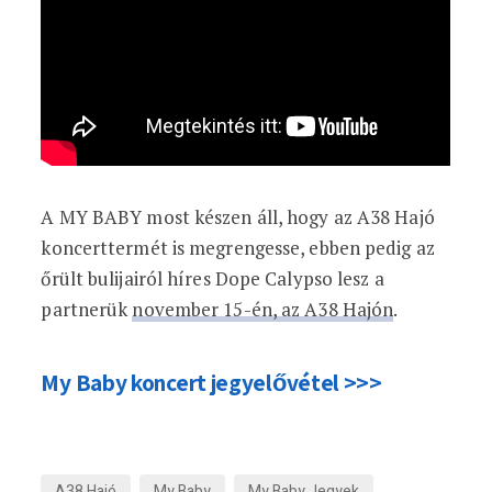
A MY BABY most készen áll, hogy az A38 Hajó
koncerttermét is megrengesse, ebben pedig az
őrült bulijairól híres Dope Calypso lesz a
partnerük
november 15-én, az A38 Hajón
.
My Baby koncert jegyelővétel >>>
A38 Hajó
My Baby
My Baby Jegyek