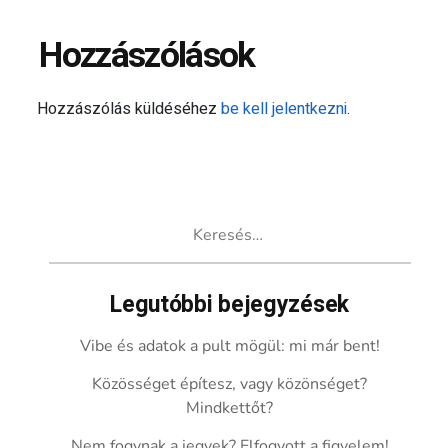
Hozzászólások
Hozzászólás küldéséhez
be kell jelentkezni
.
Keresés:
Legutóbbi bejegyzések
Vibe és adatok a pult mögül: mi már bent!
Közösséget építesz, vagy közönséget?
Mindkettőt?
Nem fogynak a jegyek? Elfogyott a figyelem!