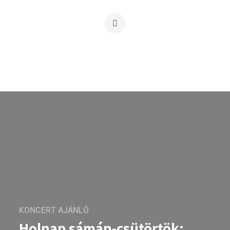
KONCERT AJÁNLÓ
Holnap sámán-csütörtök: