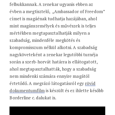
felbukkannak. A zenekar ugyanis ebben az
évben a megtisztelő, „Ambassador of Freedom”
címet is magáénak tudhatja hazájában, ahol
mint magánszemélyek és művészek is teljes
mértékben megtapasztalhatják milyen a
szabadság, mindenféle megkötés és
kompromisszum nélkül alkotni. A szabadság
nagyköveteként a zenekar legutóbbi turnéja
során a szerb-horvát határra is ellátogatott,
ahol megtapasztalhatták, hogy a szabadság
nem mindenki számára ennyire magától
értetődő. A megrázó látogatásról egy
rövid
dokumentumfilm
is készült és ez ihlette később
Borderline c. dalukat is.