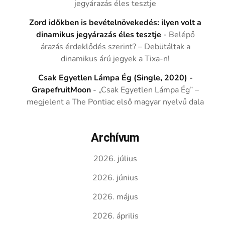
jegyárazás éles tesztje
Zord időkben is bevételnövekedés: ilyen volt a
dinamikus jegyárazás éles tesztje
-
Belépő
árazás érdeklődés szerint? – Debütáltak a
dinamikus árú jegyek a Tixa-n!
Csak Egyetlen Lámpa Ég (Single, 2020) -
GrapefruitMoon
-
„Csak Egyetlen Lámpa Ég” –
megjelent a The Pontiac első magyar nyelvű dala
Archívum
2026. július
2026. június
2026. május
2026. április