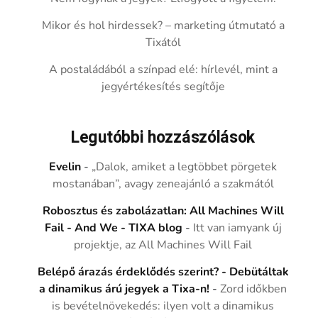
Mikor és hol hirdessek? – marketing útmutató a
Tixától
A postaládából a színpad elé: hírlevél, mint a
jegyértékesítés segítője
Legutóbbi hozzászólások
Evelin
-
„Dalok, amiket a legtöbbet pörgetek
mostanában”, avagy zeneajánló a szakmától
Robosztus és zabolázatlan: All Machines Will
Fail - And We - TIXA blog
-
Itt van iamyank új
projektje, az All Machines Will Fail
Belépő árazás érdeklődés szerint? - Debütáltak
a dinamikus árú jegyek a Tixa-n!
-
Zord időkben
is bevételnövekedés: ilyen volt a dinamikus