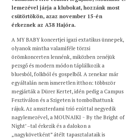
lemezével járja a klubokat, hozzánk most
csütörtökön, azaz november 15-én
érkeznek az A38 Hajóra.
A MY BABY koncertjei igazi extatikus ünnepek,
olyanok mintha valamiféle törzsi
örömkoncerten lennénk, miközben zenéjük
pezsgő és modern módon táplálkozik a
bluesból, folkból és gospelből. A zenekar már
egyáltalán nem ismeretlen itthon: többször
megjárták a Dürer Kertet, idén pedig a Campus
Fesztiválon és a Szigeten is tombolhattunk
rájuk. Az amszterdami trió ezúttal negyedik
nagylemezével, a MOUNAIKI ~ By the Bright of
Night’ –tal érkezik és a dalokon a
„nagykövetként” átélt tapasztalataik is