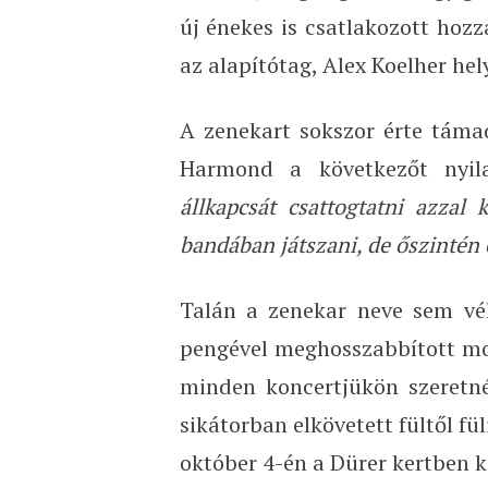
új énekes is csatlakozott hoz
az alapítótag, Alex Koelher hel
A zenekart sokszor érte támad
Harmond a következőt nyil
állkapcsát csattogtatni azzal
bandában játszani, de őszintén 
Talán a zenekar neve sem vél
pengével meghosszabbított mos
minden koncertjükön szeretn
sikátorban elkövetett fültől fü
október 4-én a Dürer kertben k