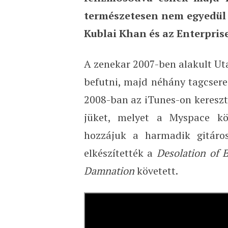
természetesen nem egyedül é
Kublai Khan és az Enterpris
A zenekar 2007-ben alakult Ut
befutni, majd néhány tagcsere 
2008-ban az iTunes-on keresztü
jüket, melyet a Myspace kö
hozzájuk a harmadik gitáros
elkészítették a
Desolation of 
Damnation
követett.