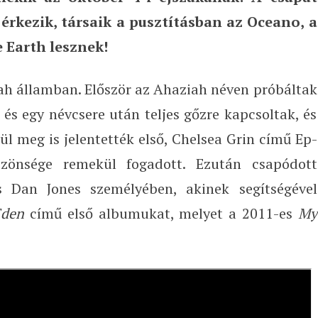
rkezik, társaik a pusztításban az Oceano, a
e Earth lesznek!
ah államban. Először az Ahaziah néven próbáltak
és egy névcsere után teljes gőzre kapcsoltak, és
l meg is jelentették első, Chelsea Grin című Ep-
zönsége remekül fogadott. Ezután csapódott
 Dan Jones személyében, akinek segítségével
Eden
című első albumukat, melyet a 2011-es
My