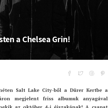
ten a Chelsea Grin!
 héten
Salt Lake City-ből a Dürer Kertbe a
helsea Grin!
áron megjelent friss albumuk anyagával
ekik az október 4-i éjszakának! A csapat