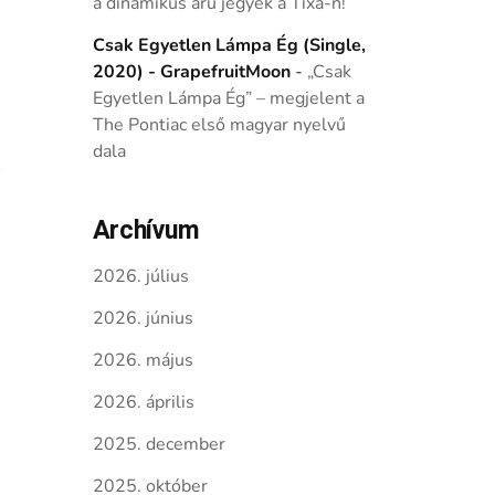
a dinamikus árú jegyek a Tixa-n!
Csak Egyetlen Lámpa Ég (Single,
2020) - GrapefruitMoon
-
„Csak
Egyetlen Lámpa Ég” – megjelent a
The Pontiac első magyar nyelvű
dala
Archívum
2026. július
2026. június
2026. május
2026. április
2025. december
2025. október