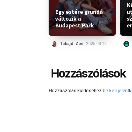
K
Egy estére grundá
ut
változik a
s
Budapest Park
e
Tabajdi Zoé
2025.03.12.
Hozzászólások
Hozzászólás küldéséhez
be kell jelentk