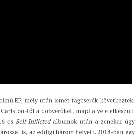
című EP, mely után ismét tagcserék következtek.
Carlston-tól a dobverőket, majd a vele elkészült
16-os
Self Inflicted
albumok után a zenekar úgy
árossal is, az eddigi három helyett. 2018-ban egy