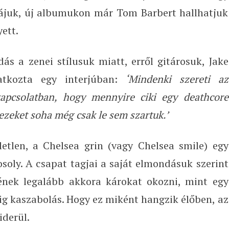
zájuk, új albumukon már Tom Barbert hallhatjuk
yett.
ás a zenei stílusuk miatt, erről gitárosuk, Jake
atkozta egy interjúban:
‘Mindenki szereti az
 kapcsolatban, hogy mennyire ciki egy deathcore
ezeket soha még csak le sem szartuk.’
etlen, a Chelsea grin (vagy Chelsea smile) egy
oly. A csapat tagjai a saját elmondásuk szerint
ének legalább akkora károkat okozni, mint egy
lig kaszabolás. Hogy ez miként hangzik élőben, az
iderül.