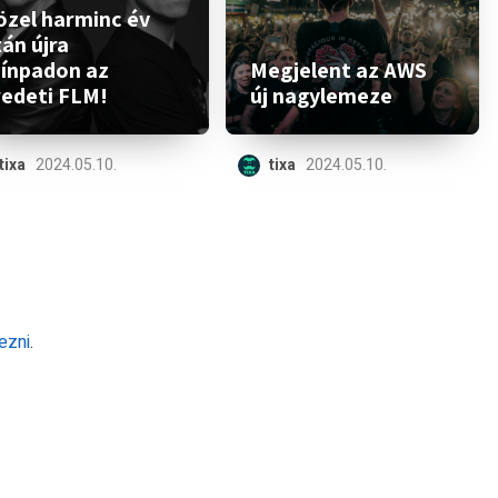
özel harminc év
án újra
zínpadon az
Megjelent az AWS
redeti FLM!
új nagylemeze
tixa
2024.05.10.
tixa
2024.05.10.
ezni
.