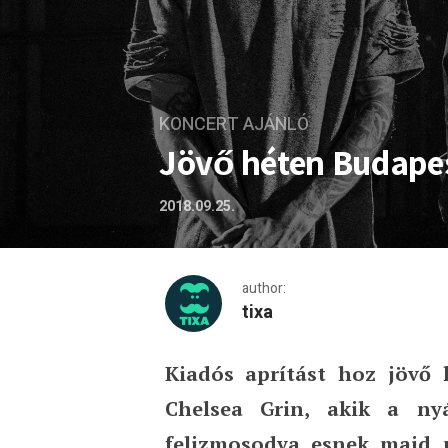
KONCERT AJÁNLÓ
Jövő héten Budapes
2018.09.25.
author:
tixa
Kiadós aprítást hoz jövő
Jövő héten Budapesten a C
Chelsea Grin, akik a ny
felizmosodva esnek majd n