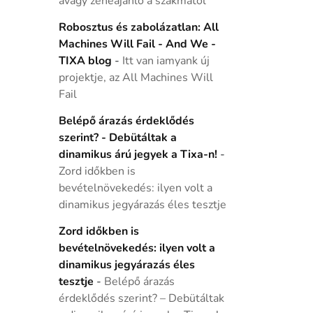
avagy zeneajánló a szakmától
Robosztus és zabolázatlan: All
Machines Will Fail - And We -
TIXA blog
-
Itt van iamyank új
projektje, az All Machines Will
Fail
Belépő árazás érdeklődés
szerint? - Debütáltak a
dinamikus árú jegyek a Tixa-n!
-
Zord időkben is
bevételnövekedés: ilyen volt a
dinamikus jegyárazás éles tesztje
Zord időkben is
bevételnövekedés: ilyen volt a
dinamikus jegyárazás éles
tesztje
-
Belépő árazás
érdeklődés szerint? – Debütáltak