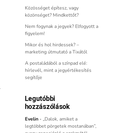
Közösséget építesz, vagy
közönséget? Mindkettőt?
Nem fogynak a jegyek? Elfogyott a
figyelem!
Mikor és hol hirdessek? –
marketing útmutató a Tixától
A postaládából a színpad elé:
hírlevél, mint a jegyértékesítés
segítője
Legutóbbi
hozzászólások
Evelin
-
„Dalok, amiket a
legtöbbet pörgetek mostanában”,