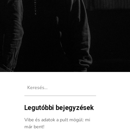
Keresés:
Legutóbbi bejegyzések
Vibe és adatok a pult mögül: mi
már bent!