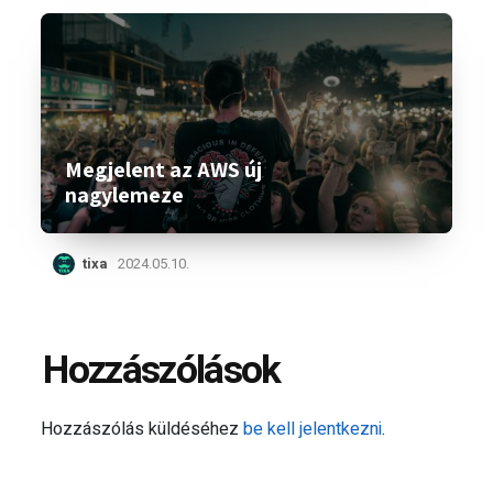
Megjelent az AWS új
nagylemeze
tixa
2024.05.10.
Hozzászólások
Hozzászólás küldéséhez
be kell jelentkezni
.