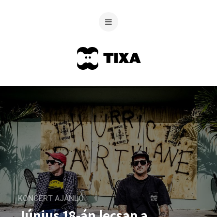
KONCERT AJÁNLÓ
Június 18-án lecsap a