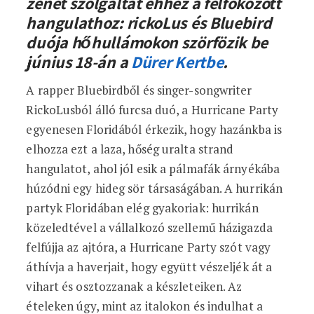
zenét szolgáltat ehhez a felfokozott
hangulathoz: rickoLus és Bluebird
duója hőhullámokon szörfözik be
június 18-án a
Dürer Kertbe
.
A rapper Bluebirdből és singer-songwriter
RickoLusból álló furcsa duó, a Hurricane Party
egyenesen Floridából érkezik, hogy hazánkba is
elhozza ezt a laza, hőség uralta strand
hangulatot, ahol jól esik a pálmafák árnyékába
húzódni egy hideg sör társaságában. A hurrikán
partyk Floridában elég gyakoriak: hurrikán
közeledtével a vállalkozó szellemű házigazda
felfújja az ajtóra, a Hurricane Party szót vagy
áthívja a haverjait, hogy együtt vészeljék át a
vihart és osztozzanak a készleteiken. Az
ételeken úgy, mint az italokon és indulhat a