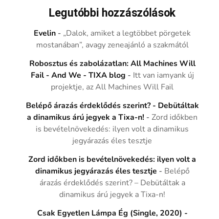
Legutóbbi hozzászólások
Evelin
-
„Dalok, amiket a legtöbbet pörgetek
mostanában”, avagy zeneajánló a szakmától
Robosztus és zabolázatlan: All Machines Will
Fail - And We - TIXA blog
-
Itt van iamyank új
projektje, az All Machines Will Fail
Belépő árazás érdeklődés szerint? - Debütáltak
a dinamikus árú jegyek a Tixa-n!
-
Zord időkben
is bevételnövekedés: ilyen volt a dinamikus
jegyárazás éles tesztje
Zord időkben is bevételnövekedés: ilyen volt a
dinamikus jegyárazás éles tesztje
-
Belépő
árazás érdeklődés szerint? – Debütáltak a
dinamikus árú jegyek a Tixa-n!
Csak Egyetlen Lámpa Ég (Single, 2020) -