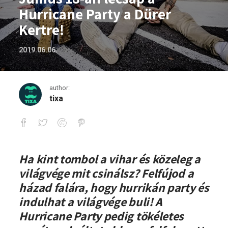
Hurricane Party a Dürer
Kertre!
2019.06.06.
author:
tixa
Június 18-án lecsap a Hurricane Party a
Ha kint tombol a vihar és közeleg a
világvége mit csinálsz? Felfújod a
házad falára, hogy hurrikán party és
indulhat a világvége buli! A
Hurricane Party pedig tökéletes