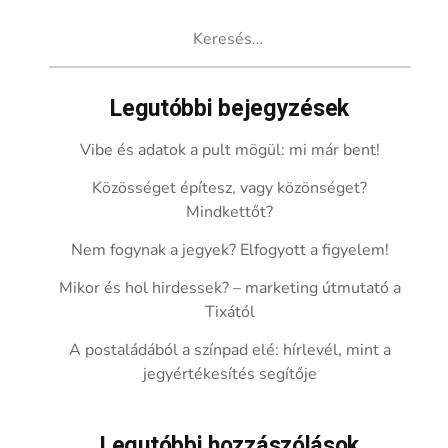
Keresés:
Legutóbbi bejegyzések
Vibe és adatok a pult mögül: mi már bent!
Közösséget építesz, vagy közönséget?
Mindkettőt?
Nem fogynak a jegyek? Elfogyott a figyelem!
Mikor és hol hirdessek? – marketing útmutató a
Tixától
A postaládából a színpad elé: hírlevél, mint a
jegyértékesítés segítője
Legutóbbi hozzászólások