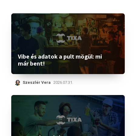
Vibe és adatok a pult mögül: mi
már bent!
Szeszlér Vera
2026.07.31.