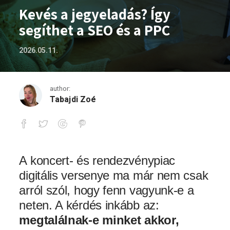
Kevés a jegyeladás? Így
segíthet a SEO és a PPC
2026.05.11.
author:
Tabajdi Zoé
Kevés a jegyeladás? Így segíthet a SEO 
A koncert- és rendezvénypiac
digitális versenye ma már nem csak
arról szól, hogy fenn vagyunk-e a
neten. A kérdés inkább az:
megtalálnak-e minket akkor,