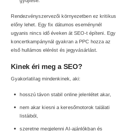
gyűjtése.
Rendezvényszervezői környezetben ez kritikus
előny lehet. Egy fix dátumos eseménynél
ugyanis nincs idő éveken át SEO-t építeni. Egy
koncertkampánynál gyakran a PPC hozza az
első hullámos elérést és jegyvásárlást.
Kinek éri meg a SEO?
Gyakorlatilag mindenkinek, aki:
hosszú távon stabil online jelenlétet akar,
nem akar kiesni a keresőmotorok találati
listáiból,
szeretne megjelenni AI-ajánlókban és