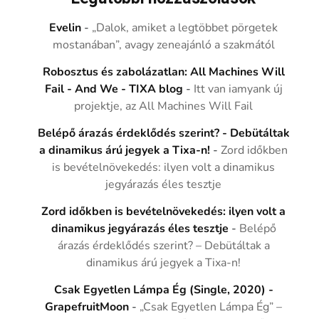
Evelin
-
„Dalok, amiket a legtöbbet pörgetek
mostanában”, avagy zeneajánló a szakmától
Robosztus és zabolázatlan: All Machines Will
Fail - And We - TIXA blog
-
Itt van iamyank új
projektje, az All Machines Will Fail
Belépő árazás érdeklődés szerint? - Debütáltak
a dinamikus árú jegyek a Tixa-n!
-
Zord időkben
is bevételnövekedés: ilyen volt a dinamikus
jegyárazás éles tesztje
Zord időkben is bevételnövekedés: ilyen volt a
dinamikus jegyárazás éles tesztje
-
Belépő
árazás érdeklődés szerint? – Debütáltak a
dinamikus árú jegyek a Tixa-n!
Csak Egyetlen Lámpa Ég (Single, 2020) -
GrapefruitMoon
-
„Csak Egyetlen Lámpa Ég” –