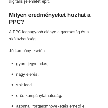
digitális jelenlétet épít.
Milyen eredményeket hozhat a
PPC?
A PPC legnagyobb előnye a gyorsaság és a
skálázhatóság.
Jó kampány esetén:
gyors jegyeladás,
nagy elérés,
sok lead,
erős kampányláthatóság,
azonnali forgalomnövekedés érhető el.