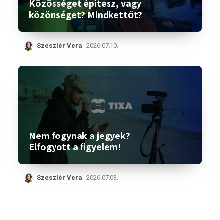
Közösséget építesz, vagy
közönséget? Mindkettőt?
Szeszlér Vera
2026.07.10.
Nem fogynak a jegyek?
Elfogyott a figyelem!
Szeszlér Vera
2026.07.03.