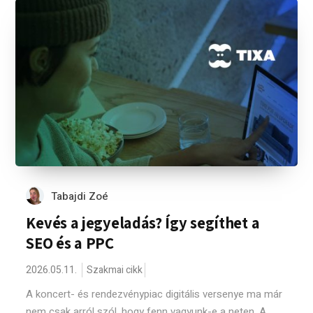
Tabajdi Zoé
Kevés a jegyeladás? Így segíthet a
SEO és a PPC
2026.05.11.
Szakmai cikk
A koncert- és rendezvénypiac digitális versenye ma már
nem csak arról szól, hogy fenn vagyunk-e a neten. A