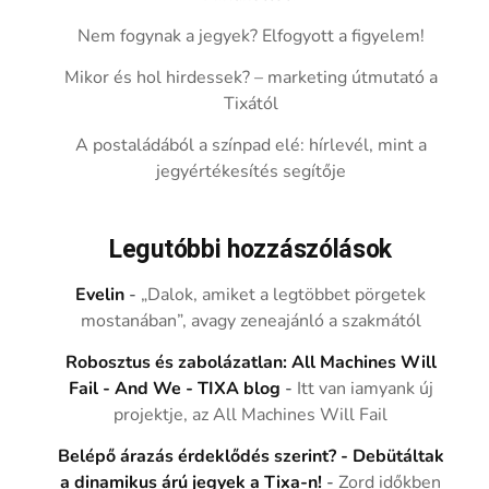
Nem fogynak a jegyek? Elfogyott a figyelem!
Mikor és hol hirdessek? – marketing útmutató a
Tixától
A postaládából a színpad elé: hírlevél, mint a
jegyértékesítés segítője
Legutóbbi hozzászólások
Evelin
-
„Dalok, amiket a legtöbbet pörgetek
mostanában”, avagy zeneajánló a szakmától
Robosztus és zabolázatlan: All Machines Will
Fail - And We - TIXA blog
-
Itt van iamyank új
projektje, az All Machines Will Fail
Belépő árazás érdeklődés szerint? - Debütáltak
a dinamikus árú jegyek a Tixa-n!
-
Zord időkben