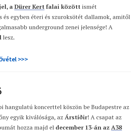
el, a
Dürer Kert
falai között
ismét
s és egyben éteri és szuroksötét dallamok, amitől
galmasabb underground zenei jelensége! A
l
lesz.
ővétel >>>
ó
i hangulatú koncerttel köszön be Budapestre az
zőny egyik kiválósága, az
Árstíðir
! A csapat az
lbumát hozza majd el
december 13-án az
A38