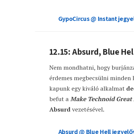
GypoCircus @ Instant jegye
12.15: Absurd, Blue Hel
Nem mondhatni, hogy burjánzan
érdemes megbecsülni minden le
kapunk egy kiváló alkalmat
de
befut a
Make Technoid Great
Absurd
vezetésével.
Absurd @ Blue Hell jegyelő