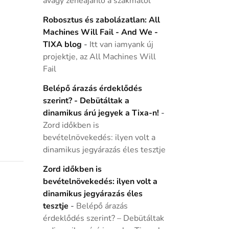
avagy zeneajánló a szakmától
Robosztus és zabolázatlan: All
Machines Will Fail - And We -
TIXA blog
-
Itt van iamyank új
projektje, az All Machines Will
Fail
Belépő árazás érdeklődés
szerint? - Debütáltak a
dinamikus árú jegyek a Tixa-n!
-
Zord időkben is
bevételnövekedés: ilyen volt a
dinamikus jegyárazás éles tesztje
Zord időkben is
bevételnövekedés: ilyen volt a
dinamikus jegyárazás éles
tesztje
-
Belépő árazás
érdeklődés szerint? – Debütáltak