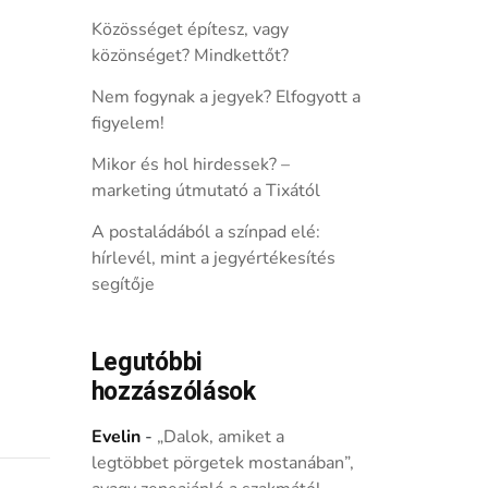
Közösséget építesz, vagy
közönséget? Mindkettőt?
Nem fogynak a jegyek? Elfogyott a
figyelem!
Mikor és hol hirdessek? –
marketing útmutató a Tixától
A postaládából a színpad elé:
hírlevél, mint a jegyértékesítés
segítője
Legutóbbi
hozzászólások
Evelin
-
„Dalok, amiket a
legtöbbet pörgetek mostanában”,