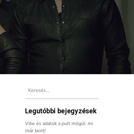
Keresés:
Legutóbbi bejegyzések
 Árstídir és a többiek!
Vibe és adatok a pult mögül: mi
már bent!