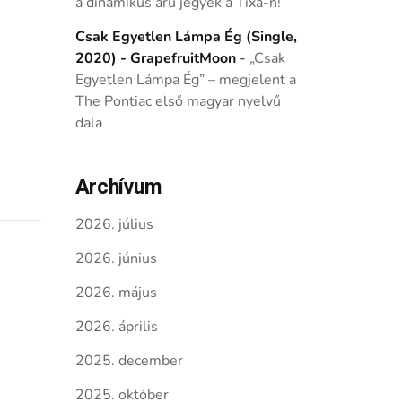
a dinamikus árú jegyek a Tixa-n!
Csak Egyetlen Lámpa Ég (Single,
2020) - GrapefruitMoon
-
„Csak
Egyetlen Lámpa Ég” – megjelent a
The Pontiac első magyar nyelvű
dala
Archívum
2026. július
2026. június
2026. május
2026. április
2025. december
2025. október