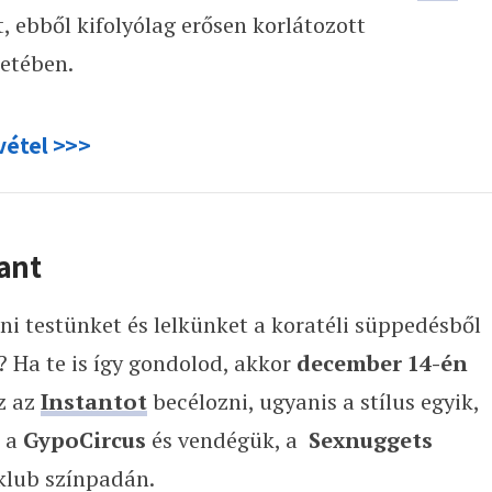
t, ebből kifolyólag erősen korlátozott
etében.
vétel >>>
tant
ni testünket és lelkünket a koratéli süppedésből
 Ha te is így gondolod, akkor
december 14-én
z az
Instantot
becélozni, ugyanis a stílus egyik,
e a
GypoCircus
és vendégük, a
Sexnuggets
 klub színpadán.