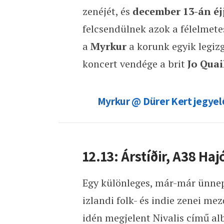
zenéjét, és
december 13-án éjj
felcsendülnek azok a félelmete
a
Myrkur
a korunk egyik legiz
koncert vendége a brit
Jo Quai
Myrkur @ Dürer Kert jegyel
12.13: Árstíðir, A38 Haj
Egy különleges, már-már ünnep
izlandi folk- és indie zenei me
idén megjelent Nivalis című a