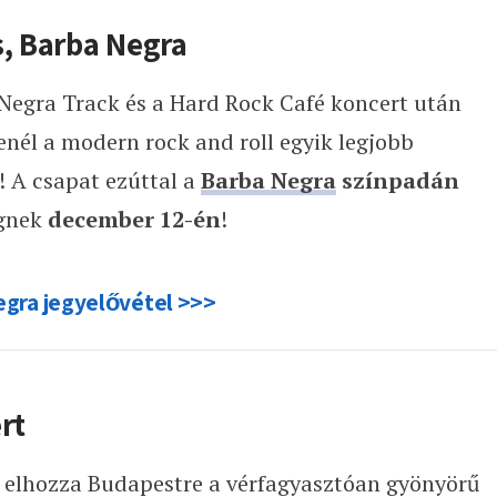
s, Barba Negra
a Negra Track és a Hard Rock Café koncert után
nél a modern rock and roll egyik legjobb
! A csapat ezúttal a
Barba Negra
színpadán
égnek
december 12-én
!
gra jegyelővétel >>>
rt
 elhozza Budapestre a vérfagyasztóan gyönyörű