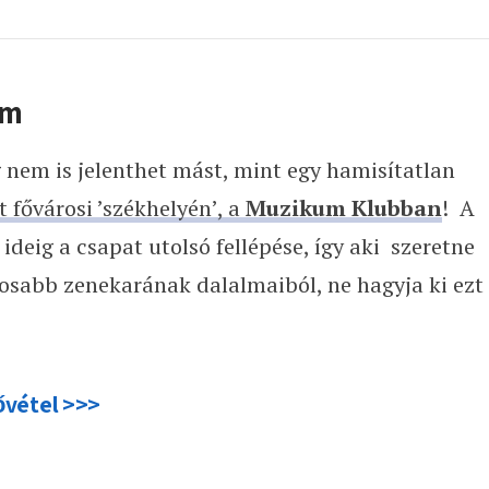
um
g nem is jelenthet mást, mint egy hamisítatlan
 fővárosi ’székhelyén’, a
Muzikum Klubban
! A
ideig a csapat utolsó fellépése, így aki szeretne
tosabb zenekarának dalalmaiból, ne hagyja ki ezt
ővétel >>>