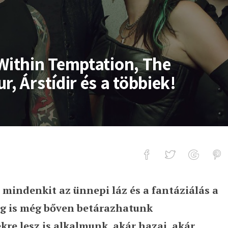
 Within Temptation, The
, Árstídir és a többiek!
 mindenkit az ünnepi láz és a fantáziálás a
emptation, The Dead Daisies, Myrkur,
ig is még bőven betárazhatunk
re lesz is alkalmunk, akár hazai, akár