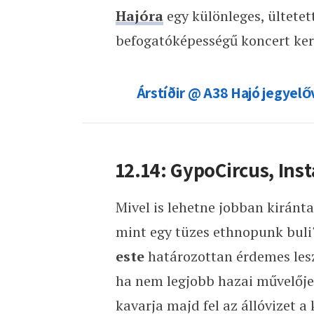
Hajóra
egy különleges, ültetet
befogatóképességű koncert ker
Árstíðir @ A38 Hajó jegyelő
12.14: GypoCircus, Ins
Mivel is lehetne jobban kiránta
mint egy tüzes ethnopunk buli?
este
határozottan érdemes les
ha nem legjobb hazai művelőj
kavarja majd fel az állóvizet a