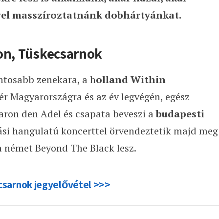
vel masszíroztatnánk dobhártyánkat.
ion, Tüskecsarnok
ntosabb zenekara, a h
olland Within
r Magyarországra és az év legvégén, egész
haron den Adel és csapata beveszi a
budapesti
iási hangulatú koncerttel örvendeztetik majd meg
a német Beyond The Black lesz.
csarnok jegyelővétel >>>