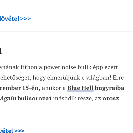
lővétel >>>
l
ának itthon a power noise bulik épp ezért
hetőséget, hogy elmerüljünk e világban! Erre
cember 15-én,
amikor a
Blue Hell
bugyraiba
 Again
bulisorozat
második része, az
orosz
vétel >>>