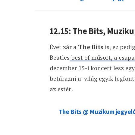
12.15: The Bits, Muzik
Évet zár a
The Bits
is, ez pedi
Beatles
best of műsort, a csapat
december 15-i koncert lesz egy 
betárazni a világ egyik legfon
az estét!
The Bits @ Muzikum jegyel