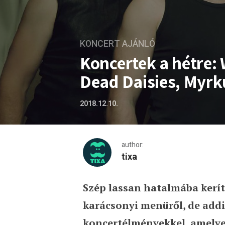
KONCERT AJÁNLÓ
Koncertek a hétre:
Dead Daisies, Myrkur
2018.12.10.
author:
tixa
Szép lassan hatalmába kerít
Koncertek a hétre: Within T
karácsonyi menüről, de add
koncertélményekkel, amelyek