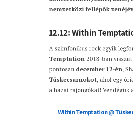
nemzetközi fellépők zenéjé
12.12: Within Temptat
A szimfonikus rock egyik legfo
Temptation
2018-ban visszaté
pontosan
december 12-én
, S
Tüskecsarnokot
, ahol egy ór
a hazai rajongókat! Vendégük 
Within Temptation @ Tüske