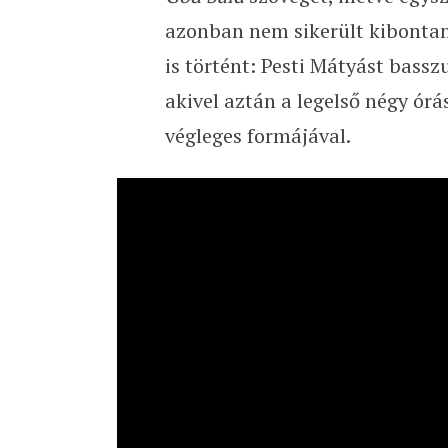
azonban nem sikerült kibontan
is történt: Pesti Mátyást bass
akivel aztán a legelső négy ór
végleges formájával.