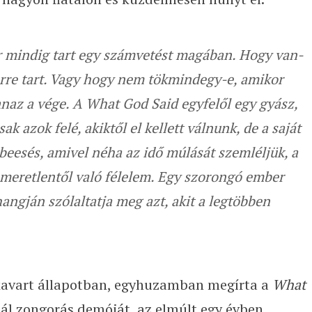
r mindig tart egy számvetést magában. Hogy van-
rre tart. Vagy hogy nem tökmindegy-e, amikor
naz a vége. A What God Said egyfelől egy gyász,
ak azok felé, akiktől el kellett válnunk, de a saját
égbeesés, amivel néha az idő múlását szemléljük, a
ismeretlentől való félelem. Egy szorongó ember
angján szólaltatja meg azt, akit a legtöbben
lkavart állapotban, egyhuzamban megírta a
What
szál zongorás demóját, az elmúlt egy évben