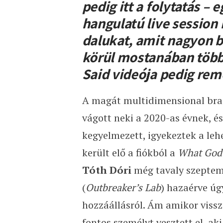
pedig itt a folytatás – 
hangulatú live session
dalukat, amit nagyon b
körül mostanában több 
Said videója pedig rem
A magát multidimensional bra
vágott neki a 2020-as évnek, é
kegyelmezett, igyekeztek a leh
került elő a fiókból a
What God 
Tóth Dóri
még tavaly szeptem
(
Outbreaker’s Lab
) hazaérve úg
hozzáállásról. Ám amikor viss
fontos személyt vesztett el, ak