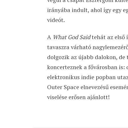
irányába indult, ahol így egy 
videót.
A
What God Said
tehát az első 
tavaszra várható nagylemezéről
dolgozik az újabb dalokon, de 
koncerteznek a fővárosban is:
elektronikus indie popban uta
Outer Space elnevezésű esemény
viselése erősen ajánlott!