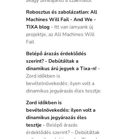
avagy zeneajánló a szakmától
Robosztus és zabolázatlan: All
Machines Will Fail - And We -
TIXA blog
-
Itt van iamyank új
projektje, az All Machines Will
Fail
Belépő árazás érdeklődés
szerint? - Debütáltak a
dinamikus árú jegyek a Tixa-n!
-
Zord időkben is
bevételnövekedés: ilyen volt a
dinamikus jegyárazás éles tesztje
Zord időkben is
bevételnövekedés: ilyen volt a
dinamikus jegyárazás éles
tesztje
-
Belépő árazás
érdeklődés szerint? – Debütáltak