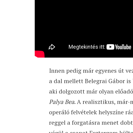
Innen pedig már egyenes út veze
a dal mellett Belegrai Gábor i
aki dolgozott már olyan előadó
Palya Bea
. A realisztikus, má
operáló felvételek helyszíne r
reggel a forgatásra menet dobta
végül a csapat Esztergom kült