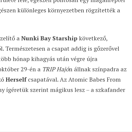
egészen különleges környezetben rögzítették a
ízelítő a
Nunki Bay Starship
következő,
. Természetesen a csapat addig is gőzerővel
több hónap kihagyás után végre újra
 október 29-én a
TRIP Hajó
n állnak színpadra az
zó
Herself
csapatával. Az Atomic Babes From
 ígéretük szerint mágikus lesz – a szkafander