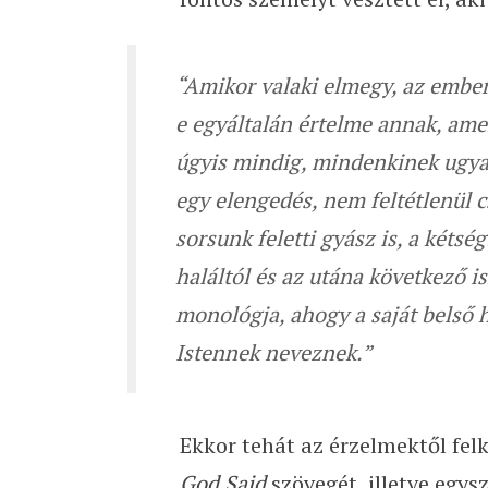
“Amikor valaki elmegy, az embe
e egyáltalán értelme annak, ame
úgyis mindig, mindenkinek ugya
egy elengedés, nem feltétlenül cs
sorsunk feletti gyász is, a kéts
haláltól és az utána következő 
monológja, ahogy a saját belső h
Istennek neveznek.”
Ekkor tehát az érzelmektől fe
God Said
szövegét, illetve egy