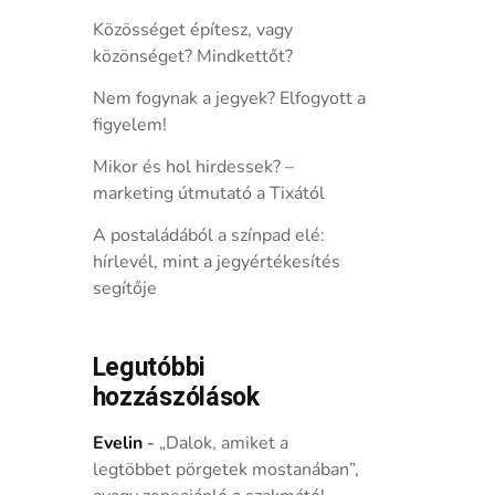
Közösséget építesz, vagy
közönséget? Mindkettőt?
Nem fogynak a jegyek? Elfogyott a
figyelem!
Mikor és hol hirdessek? –
marketing útmutató a Tixától
A postaládából a színpad elé:
hírlevél, mint a jegyértékesítés
segítője
Legutóbbi
hozzászólások
Evelin
-
„Dalok, amiket a
legtöbbet pörgetek mostanában”,