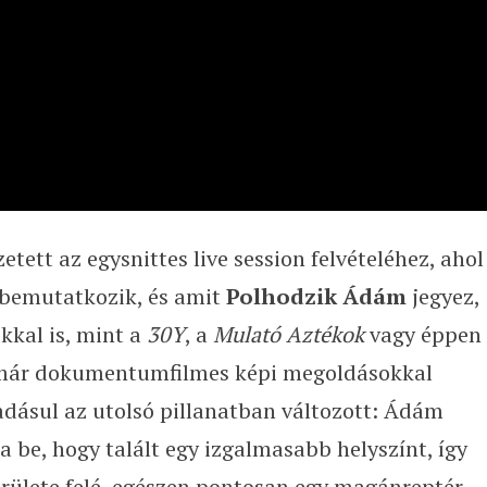
tett az egysnittes live session felvételéhez, ahol
s bemutatkozik, és amit
Polhodzik Ádám
jegyez,
kkal is, mint a
30Y
, a
Mulató Aztékok
vagy éppen
r-már dokumentumfilmes képi megoldásokkal
áadásul az utolsó pillanatban változott: Ádám
 be, hogy talált egy izgalmasabb helyszínt, így
erülete felé, egészen pontosan egy magánreptér