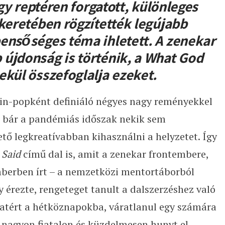
egy reptéren forgatott, különleges
 keretében rögzítették legújabb
ensőséges téma ihletett. A zenekar
újdonság is történik, a What God
ekül összefoglalja ezeket.
in-popként definiáló négyes nagy reményekkel
s bár a pandémiás időszak nekik sem
ető legkreatívabban kihasználni a helyzetet. Így
Said
című dal is, amit a zenekar frontembere,
berben írt – a nemzetközi mentortáborból
y érezte, rengeteget tanult a dalszerzéshez való
zatért a hétköznapokba, váratlanul egy számára
i nagyon fiatalon és küzdelmesen hunyt el.