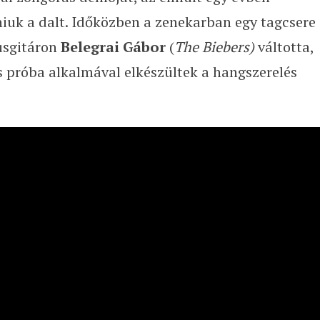
iuk a dalt. Időközben a zenekarban egy tagcsere
zusgitáron
Belegrai Gábor
(
The Biebers)
váltotta,
ás próba alkalmával elkészültek a hangszerelés