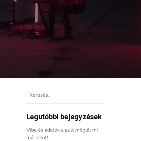
Keresés:
Legutóbbi bejegyzések
Starship új dala
Vibe és adatok a pult mögül: mi
már bent!