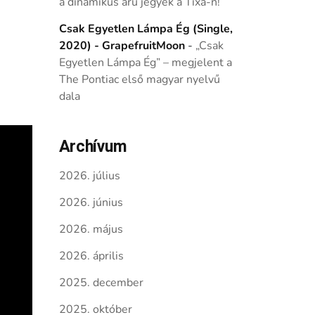
a dinamikus árú jegyek a Tixa-n!
Csak Egyetlen Lámpa Ég (Single,
2020) - GrapefruitMoon
-
„Csak
Egyetlen Lámpa Ég” – megjelent a
The Pontiac első magyar nyelvű
dala
Archívum
2026. július
2026. június
2026. május
2026. április
2025. december
2025. október