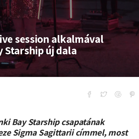
live session alkalmával
 Starship új dala
sion alkalmával debütál a Nunki Bay 
nki Bay Starship csapatának
e Sigma Sagittarii címmel, most