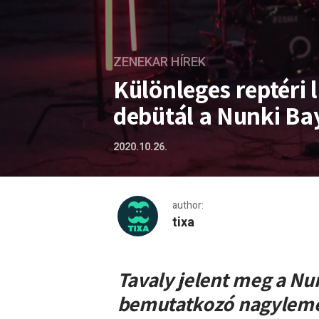
ZENEKAR HÍREK
Különleges reptéri 
debütál a Nunki Bay
2020.10.26.
author:
tixa
Különleges reptéri live ses
Tavaly jelent meg a Nu
bemutatkozó nagylemez