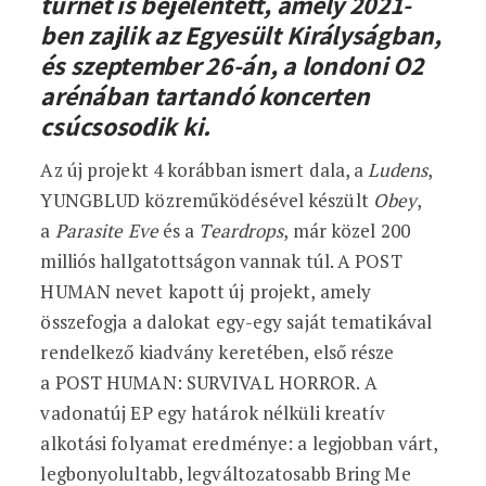
turnét is bejelentett, amely 2021-
ben zajlik az Egyesült Királyságban,
és szeptember 26-án, a londoni O2
arénában tartandó koncerten
csúcsosodik ki.
Az új projekt 4 korábban ismert dala, a
Ludens
,
YUNGBLUD közreműködésével készült
Obey
,
a
Parasite Eve
és a
Teardrops
, már közel 200
milliós hallgatottságon vannak túl. A POST
HUMAN nevet kapott új projekt, amely
összefogja a dalokat egy-egy saját tematikával
rendelkező kiadvány keretében, első része
a POST HUMAN: SURVIVAL HORROR. A
vadonatúj EP egy határok nélküli kreatív
alkotási folyamat eredménye: a legjobban várt,
legbonyolultabb, legváltozatosabb Bring Me