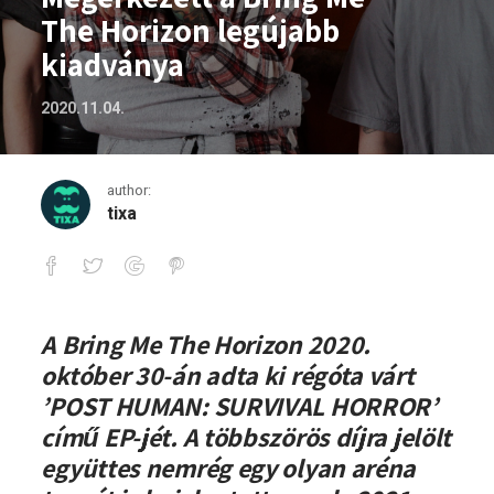
The Horizon legújabb
kiadványa
2020.11.04.
author:
tixa
Megérkezett a Bring Me The Horizon le
A Bring Me The Horizon 2020.
október 30-án adta ki régóta várt
’POST HUMAN: SURVIVAL HORROR’
című EP-jét. A többszörös díjra jelölt
együttes nemrég egy olyan aréna