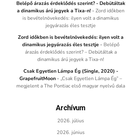
Belépő árazás érdeklődés szerint? - Debütáltak
a dinamikus árú jegyek a Tixa-n!
-
Zord időkben
is bevételnövekedés: ilyen volt a dinamikus
jegyárazás éles tesztje
Zord időkben is bevételnövekedés: ilyen volt a
dinamikus jegyárazás éles tesztje
-
Belépő
árazás érdeklődés szerint? – Debütáltak a
dinamikus árú jegyek a Tixa-n!
Csak Egyetlen Lámpa Ég (Single, 2020) -
GrapefruitMoon
-
„Csak Egyetlen Lámpa Ég” –
megjelent a The Pontiac első magyar nyelvű dala
Archívum
2026. július
2026. június