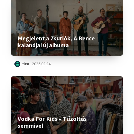
Megjelent a Zsurlók, A Bence
kalandjai új albuma
tixa
2025.02.24.
Vodka For Kids – Tűzoltás
semmivel