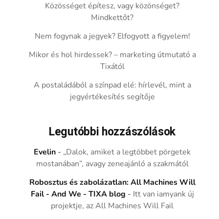
Közösséget építesz, vagy közönséget?
Mindkettőt?
Nem fogynak a jegyek? Elfogyott a figyelem!
Mikor és hol hirdessek? – marketing útmutató a
Tixától
A postaládából a színpad elé: hírlevél, mint a
jegyértékesítés segítője
Legutóbbi hozzászólások
Evelin
-
„Dalok, amiket a legtöbbet pörgetek
mostanában”, avagy zeneajánló a szakmától
Robosztus és zabolázatlan: All Machines Will
Fail - And We - TIXA blog
-
Itt van iamyank új
projektje, az All Machines Will Fail