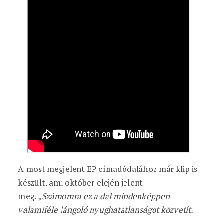
A most megjelent EP címadódalához már klip is
készült, ami október elején jelent
meg.
„Számomra ez a dal mindenképpen
valamiféle lángoló nyughatatlanságot közvetít.