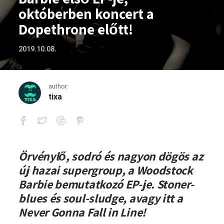
októberben koncert a
Dopethrone előtt!
2019.10.08.
author:
tixa
Megjelent a Woodstock Barbie első EP-
Örvénylő, sodró és nagyon dögös az
új hazai supergroup, a Woodstock
Barbie bemutatkozó EP-je. Stoner-
blues és soul-sludge, avagy itt a
Never Gonna Fall in Line!