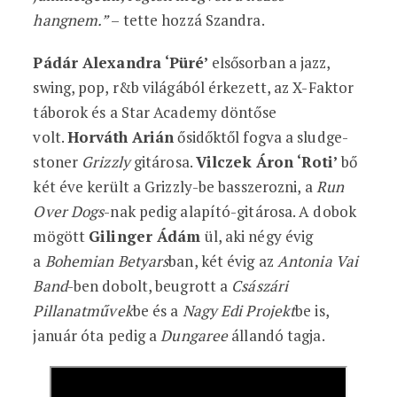
hangnem.”
– tette hozzá Szandra.
Pádár Alexandra ‘Püré’
elsősorban a jazz,
swing, pop, r&b világából érkezett, az X-Faktor
táborok és a Star Academy döntőse
volt.
Horváth Arián
ősidőktől fogva a sludge-
stoner
Grizzly
gitárosa.
Vilczek Áron ‘Roti’
bő
két éve került a Grizzly-be basszerozni, a
Run
Over Dogs
-nak pedig alapító-gitárosa. A dobok
mögött
Gilinger Ádám
ül, aki négy évig
a
Bohemian Betyars
ban, két évig az
Antonia Vai
Band
-ben dobolt, beugrott a
Császári
Pillanatművek
be és a
Nagy Edi Projekt
be is,
január óta pedig a
Dungaree
állandó tagja.