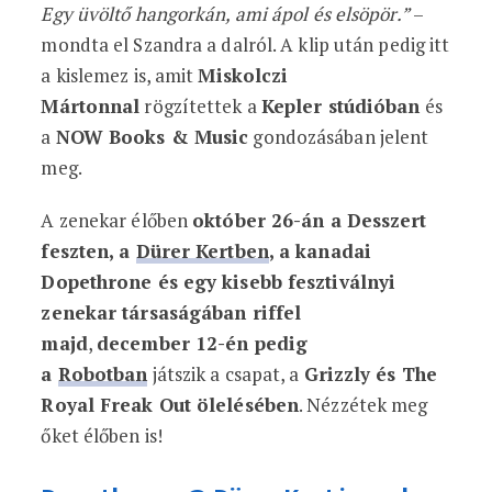
Egy üvöltő hangorkán, ami ápol és elsöpör.”
–
mondta el Szandra a dalról. A klip után pedig itt
a kislemez is, amit
Miskolczi
Mártonnal
rögzítettek a
Kepler stúdióban
és
a
NOW Books & Music
gondozásában jelent
meg.
A zenekar élőben
október 26-án a Desszert
feszten, a
Dürer Kertben
, a kanadai
Dopethrone és egy kisebb fesztiválnyi
zenekar társaságában riffel
majd
,
december 12-én pedig
a
Robotban
játszik a csapat, a
Grizzly és The
Royal Freak Out ölelésében
. Nézzétek meg
őket élőben is!