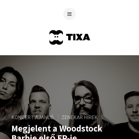
KONCERT AJÁNLÓ
ZENEKAR HÍREK
Megjelent a Woodstock
Barbie első EP-je,