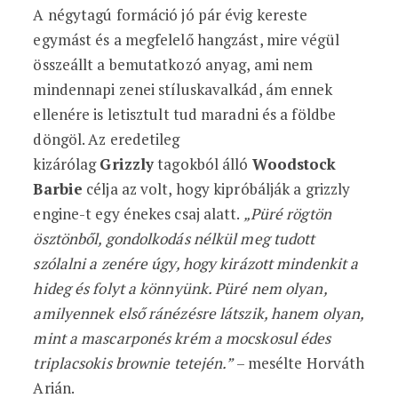
A négytagú formáció jó pár évig kereste
egymást és a megfelelő hangzást, mire végül
összeállt a bemutatkozó anyag, ami nem
mindennapi zenei stíluskavalkád, ám ennek
ellenére is letisztult tud maradni és a földbe
döngöl. Az eredetileg
kizárólag
Grizzly
tagokból álló
Woodstock
Barbie
célja az volt, hogy kipróbálják a grizzly
engine-t egy énekes csaj alatt.
„Püré rögtön
ösztönből, gondolkodás nélkül meg tudott
szólalni a zenére úgy, hogy kirázott mindenkit a
hideg és folyt a könnyünk. Püré nem olyan,
amilyennek első ránézésre látszik, hanem olyan,
mint a mascarponés krém a mocskosul édes
triplacsokis brownie tetején.”
– mesélte Horváth
Arián.