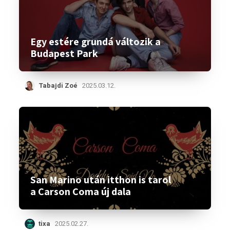
Egy estére grundá változik a
Budapest Park
Tabajdi Zoé
2025.03.12.
San Marino után itthon is tarol
a Carson Coma új dala
tixa
2025.02.27.