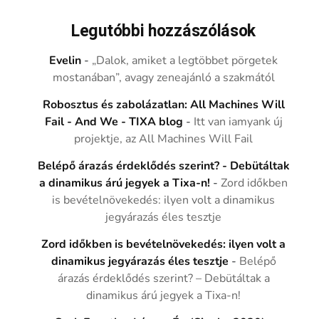
Legutóbbi hozzászólások
Evelin
-
„Dalok, amiket a legtöbbet pörgetek
mostanában”, avagy zeneajánló a szakmától
Robosztus és zabolázatlan: All Machines Will
Fail - And We - TIXA blog
-
Itt van iamyank új
projektje, az All Machines Will Fail
Belépő árazás érdeklődés szerint? - Debütáltak
a dinamikus árú jegyek a Tixa-n!
-
Zord időkben
is bevételnövekedés: ilyen volt a dinamikus
jegyárazás éles tesztje
Zord időkben is bevételnövekedés: ilyen volt a
dinamikus jegyárazás éles tesztje
-
Belépő
árazás érdeklődés szerint? – Debütáltak a
dinamikus árú jegyek a Tixa-n!