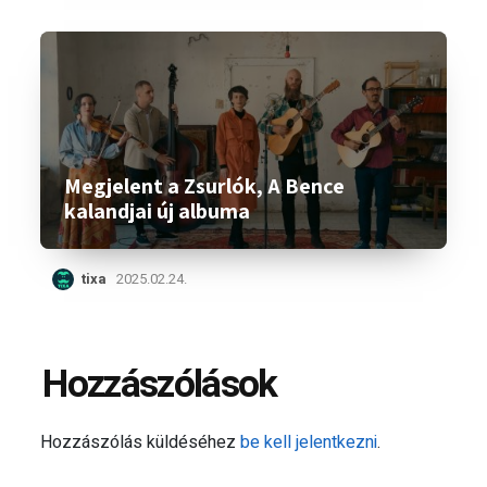
Megjelent a Zsurlók, A Bence
kalandjai új albuma
tixa
2025.02.24.
Hozzászólások
Hozzászólás küldéséhez
be kell jelentkezni
.