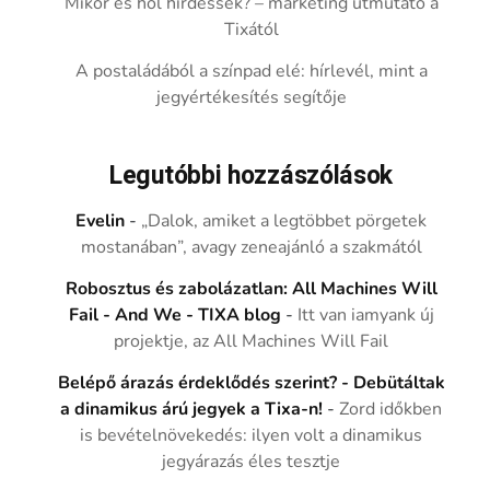
Mikor és hol hirdessek? – marketing útmutató a
Tixától
A postaládából a színpad elé: hírlevél, mint a
jegyértékesítés segítője
Legutóbbi hozzászólások
Evelin
-
„Dalok, amiket a legtöbbet pörgetek
mostanában”, avagy zeneajánló a szakmától
Robosztus és zabolázatlan: All Machines Will
Fail - And We - TIXA blog
-
Itt van iamyank új
projektje, az All Machines Will Fail
Belépő árazás érdeklődés szerint? - Debütáltak
a dinamikus árú jegyek a Tixa-n!
-
Zord időkben
is bevételnövekedés: ilyen volt a dinamikus
jegyárazás éles tesztje