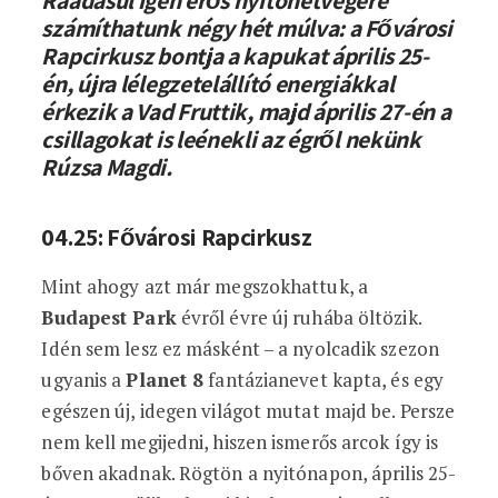
Ráadásul igen erős nyitóhétvégére
számíthatunk négy hét múlva: a Fővárosi
Rapcirkusz bontja a kapukat április 25-
én, újra lélegzetelállító energiákkal
érkezik a Vad Fruttik, majd április 27-én a
csillagokat is leénekli az égről nekünk
Rúzsa Magdi.
04.25: Fővárosi Rapcirkusz
Mint ahogy azt már megszokhattuk, a
Budapest Park
évről évre új ruhába öltözik.
Idén sem lesz ez másként – a nyolcadik szezon
ugyanis a
Planet 8
fantázianevet kapta, és egy
egészen új, idegen világot mutat majd be. Persze
nem kell megijedni, hiszen ismerős arcok így is
bőven akadnak. Rögtön a nyitónapon, április 25-