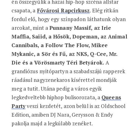
én összegyűlik a hazai hip-hop szcéna allstar
csapata, a
Fővárosi Rapcirkusz
. Elég ritkán
fordul elő, hogy egy színpadon láthatunk olyan
arcokat, mint a
Punnany Massif, az Irie
Maffia, Saiid, a Hősök, Dopeman, az Animal
Cannibals, a Follow The Flow, Mikee
Mykanic, a Sör és Fű, az NKS, Q-Cee, Mr.
Die és a Vörösmarty Téri Betyárok.
A
grandiózus nyitópartyn a szabadszájú rapperek
ráadásul nagyzenekaros kísérettel mondják
meg a tutit. Utána pedig a város egyik
legkedveltebb hiphop bulisorozata, a
Queens
Party
veszi kezdetét, azon belül is az Oldschool
Edition, amiben DJ Nara, Gerysson & Endy
pakolja majd a legkúlabb zenéket.