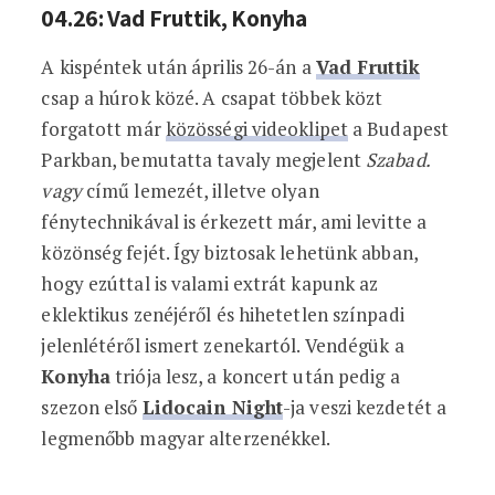
04.26: Vad Fruttik, Konyha
A kispéntek után április 26-án a
Vad Fruttik
csap a húrok közé. A csapat többek közt
forgatott már
közösségi videoklipet
a Budapest
Parkban, bemutatta tavaly megjelent
Szabad.
vagy
című lemezét, illetve olyan
fénytechnikával is érkezett már, ami levitte a
közönség fejét. Így biztosak lehetünk abban,
hogy ezúttal is valami extrát kapunk az
eklektikus zenéjéről és hihetetlen színpadi
jelenlétéről ismert zenekartól. Vendégük a
Konyha
triója lesz, a koncert után pedig a
szezon első
Lidocain Night
-ja veszi kezdetét a
legmenőbb magyar alterzenékkel.