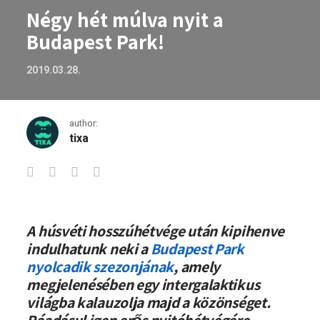
Négy hét múlva nyit a
Budapest Park!
2019.03.28.
author:
tixa
Négy hét múlva nyit a Budapest Park!
A húsvéti hosszúhétvége után kipihenve
indulhatunk neki a
Budapest Park
nyolcadik szezonjának
, amely
megjelenésében egy intergalaktikus
világba kalauzolja majd a közönséget.