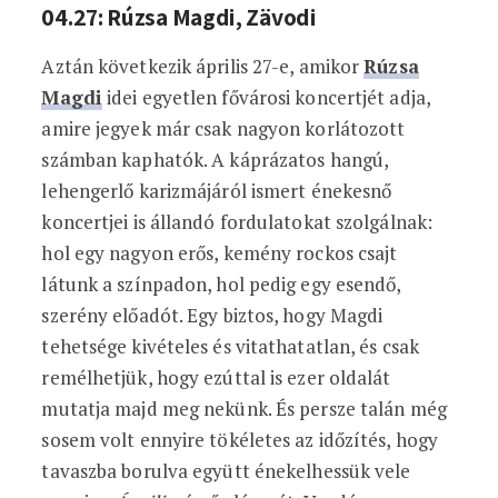
04.27: Rúzsa Magdi, Zävodi
Aztán következik április 27-e, amikor
Rúzsa
Magdi
idei egyetlen fővárosi koncertjét adja,
amire jegyek már csak nagyon korlátozott
számban kaphatók. A káprázatos hangú,
lehengerlő karizmájáról ismert énekesnő
koncertjei is állandó fordulatokat szolgálnak:
hol egy nagyon erős, kemény rockos csajt
látunk a színpadon, hol pedig egy esendő,
szerény előadót. Egy biztos, hogy Magdi
tehetsége kivételes és vitathatatlan, és csak
remélhetjük, hogy ezúttal is ezer oldalát
mutatja majd meg nekünk. És persze talán még
sosem volt ennyire tökéletes az időzítés, hogy
tavaszba borulva együtt énekelhessük vele