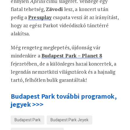
ennyien
Április
című slágerét. Vendége egy
fiatal tehetség,
Zävodi
lesz, a koncert után
pedig a
Pressplay
csapata veszi át az irányítást,
hogy az egész Parkot videódiszkó tánctérré
alakítsa.
Még rengeteg meglepetés, újdonság vár
mindenkire a
Budapest Park – Planet 8
fejezetében, de a különleges hazai koncertek, a
legendás nemzetközi világsztárok és a hajnalig
tartó, felhőtlen bulik garantáltak!
Budapest Park további programok,
jegyek >>>
Budapest Park
Budapest Park Jeyek