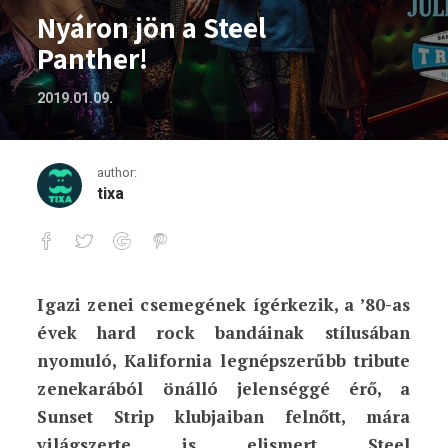
Nyáron jön a Steel
Panther!
2019.01.09.
author:
tixa
Igazi zenei csemegének ígérkezik, a ’80-as
Nyáron jön a Steel Panther!
évek hard rock bandáinak stílusában
nyomuló, Kalifornia legnépszerűbb tribute
zenekarából önálló jelenséggé érő, a
Sunset Strip klubjaiban felnőtt, mára
világszerte is elismert Steel