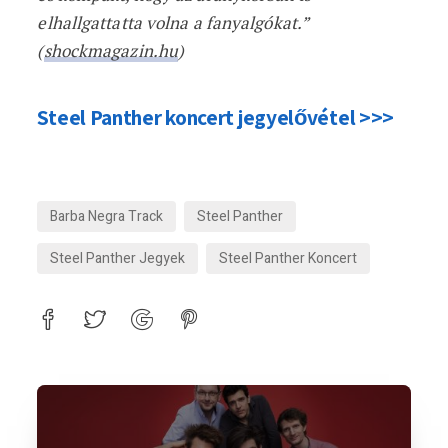
elhallgattatta volna a fanyalgókat.”
(
shockmagazin.hu
)
Steel Panther koncert jegyelővétel >>>
Barba Negra Track
Steel Panther
Steel Panther Jegyek
Steel Panther Koncert