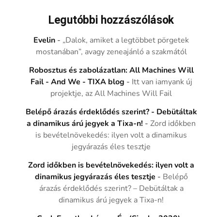
Legutóbbi hozzászólások
Evelin
-
„Dalok, amiket a legtöbbet pörgetek
mostanában”, avagy zeneajánló a szakmától
Robosztus és zabolázatlan: All Machines Will
Fail - And We - TIXA blog
-
Itt van iamyank új
projektje, az All Machines Will Fail
Belépő árazás érdeklődés szerint? - Debütáltak
a dinamikus árú jegyek a Tixa-n!
-
Zord időkben
is bevételnövekedés: ilyen volt a dinamikus
jegyárazás éles tesztje
Zord időkben is bevételnövekedés: ilyen volt a
dinamikus jegyárazás éles tesztje
-
Belépő
árazás érdeklődés szerint? – Debütáltak a
dinamikus árú jegyek a Tixa-n!