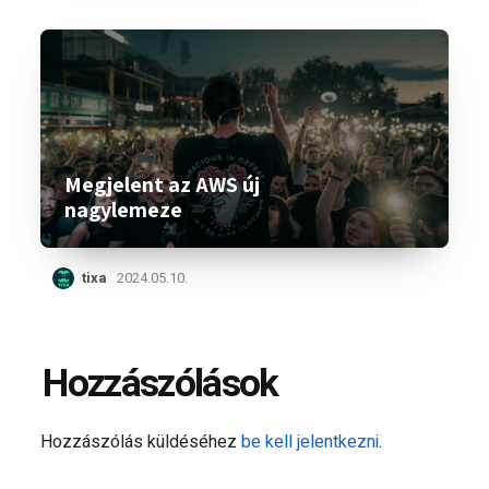
Megjelent az AWS új
nagylemeze
tixa
2024.05.10.
Hozzászólások
Hozzászólás küldéséhez
be kell jelentkezni
.