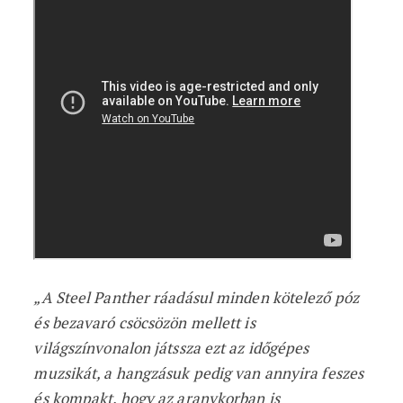
„A Steel Panther ráadásul minden kötelező póz
és bezavaró csöcsözön mellett is
világszínvonalon játssza ezt az időgépes
muzsikát, a hangzásuk pedig van annyira feszes
és kompakt, hogy az aranykorban is