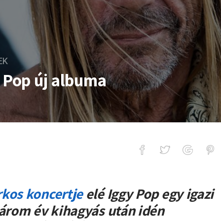
EK
y Pop új albuma
j albuma
rkos
koncertje
elé
Iggy Pop
egy igazi
három év kihagyás után idén