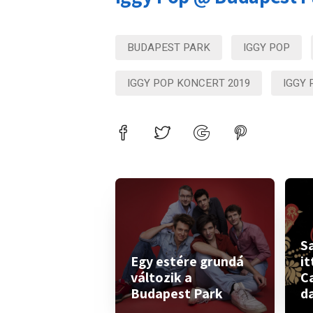
BUDAPEST PARK
IGGY POP
IGGY POP KONCERT 2019
IGGY 
S
Egy estére grundá
it
változik a
C
Budapest Park
d