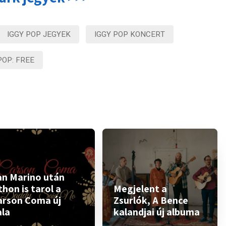
IGGY POP JEGYEK
IGGY POP KONCERT
POP: FREE
an Marino után
thon is tarol a
Megjelent a
arson Coma új
Zsurlók, A Bence
ala
kalandjai új albuma