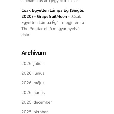
a dinamikus árú jegyek a Tixa-n!
Csak Egyetlen Lámpa Ég (Single,
2020) - GrapefruitMoon
-
„Csak
Egyetlen Lámpa Ég” – megjelent a
The Pontiac első magyar nyelvű
dala
Archívum
2026. július
2026. június
2026. május
2026. április
2025. december
2025. október