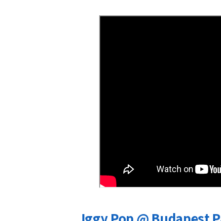
Iggy Pop @ Budapest P