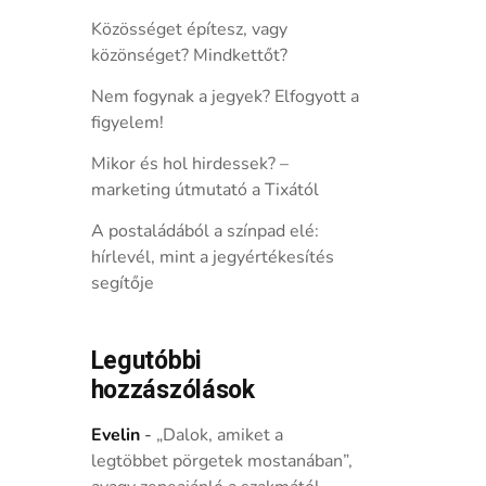
Közösséget építesz, vagy
közönséget? Mindkettőt?
Nem fogynak a jegyek? Elfogyott a
figyelem!
Mikor és hol hirdessek? –
marketing útmutató a Tixától
A postaládából a színpad elé:
hírlevél, mint a jegyértékesítés
segítője
Legutóbbi
hozzászólások
Evelin
-
„Dalok, amiket a
legtöbbet pörgetek mostanában”,