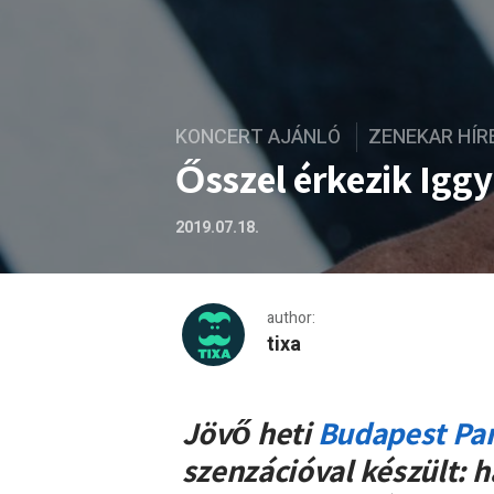
KONCERT AJÁNLÓ
ZENEKAR HÍR
Ősszel érkezik Igg
2019.07.18.
author:
tixa
Ősszel érkezik Iggy Pop ú
Jövő heti
Budapest Pa
szenzációval készült: 