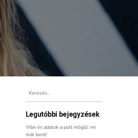
Keresés:
Legutóbbi bejegyzések
Vibe és adatok a pult mögül: mi
már bent!