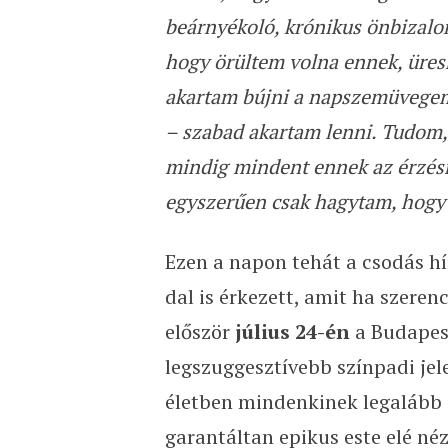
beárnyékoló, krónikus önbizalom
hogy örültem volna ennek, üres
akartam bújni a napszemüvegem 
– szabad akartam lenni. Tudom, 
mindig mindent ennek az érzésne
egyszerűen csak hagytam, hogy
Ezen a napon tehát a csodás h
dal is érkezett, amit ha szeren
először
július 24-én
a Budapes
legszuggesztívebb színpadi jele
életben mindenkinek legalább e
garantáltan epikus este elé né