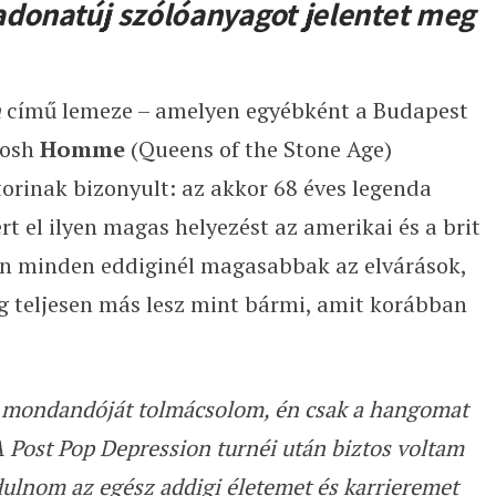
adonatúj szólóanyagot jelentet meg
n
című lemeze – amelyen egyébként a Budapest
Josh
Homme
(Queens of the Stone Age)
torinak bizonyult: az akkor 68 éves legenda
 el ilyen magas helyezést az amerikai és a brit
lán minden eddiginél magasabbak az elvárások,
g teljesen más lesz mint bármi, amit korábban
 mondandóját tolmácsolom, én csak a hangomat
 Post Pop Depression turnéi után biztos voltam
ulnom az egész addigi életemet és karrieremet