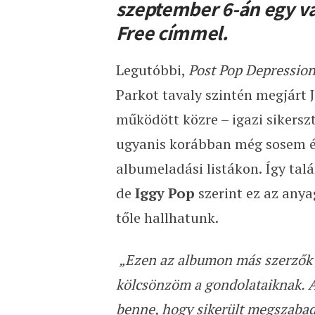
szeptember 6-án egy v
Free címmel.
Legutóbbi,
Post Pop Depressio
Parkot tavaly szintén megjárt 
működött közre – igazi sikersz
ugyanis korábban még sosem ért
albumeladási listákon. Így ta
de
Iggy Pop
szerint ez az anya
tőle hallhatunk.
„Ezen az albumon más szerzők
kölcsönzöm a gondolataiknak. A
benne, hogy sikerült megszabad