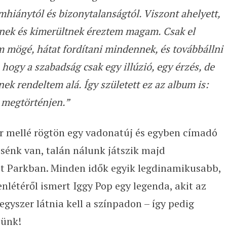
hiánytól és bizonytalanságtól. Viszont ahelyett,
nek és kimerültnek éreztem magam. Csak el
mögé, hátat fordítani mindennek, és továbbállni
hogy a szabadság csak egy illúzió, egy érzés, de
k rendeltem alá. Így született ez az album is:
 megtörténjen.”
ír mellé rögtön egy vadonatúj és egyben címadó
csénk van, talán nálunk játszik majd
t Parkban. Minden idők egyik legdinamikusabb,
nlétéről ismert Iggy Pop egy legenda, akit az
gyszer látnia kell a színpadon – így pedig
zünk!