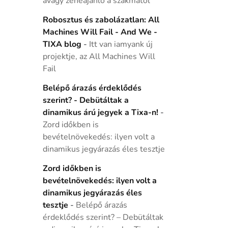
avagy zeneajánló a szakmától
Robosztus és zabolázatlan: All
Machines Will Fail - And We -
TIXA blog
-
Itt van iamyank új
projektje, az All Machines Will
Fail
Belépő árazás érdeklődés
szerint? - Debütáltak a
dinamikus árú jegyek a Tixa-n!
-
Zord időkben is
bevételnövekedés: ilyen volt a
dinamikus jegyárazás éles tesztje
Zord időkben is
bevételnövekedés: ilyen volt a
dinamikus jegyárazás éles
tesztje
-
Belépő árazás
érdeklődés szerint? – Debütáltak