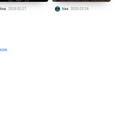
tixa
2025.02.27.
tixa
2025.02.24.
ezni
.