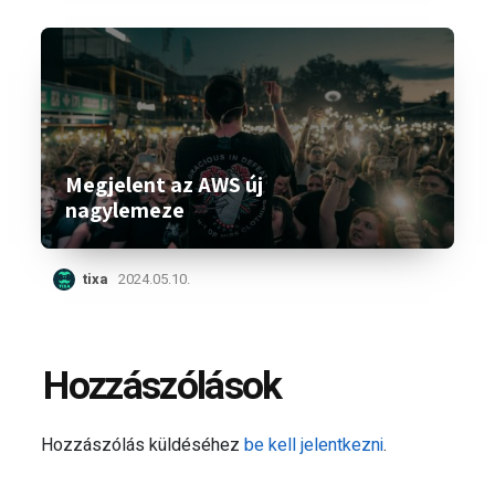
Megjelent az AWS új
nagylemeze
tixa
2024.05.10.
Hozzászólások
Hozzászólás küldéséhez
be kell jelentkezni
.