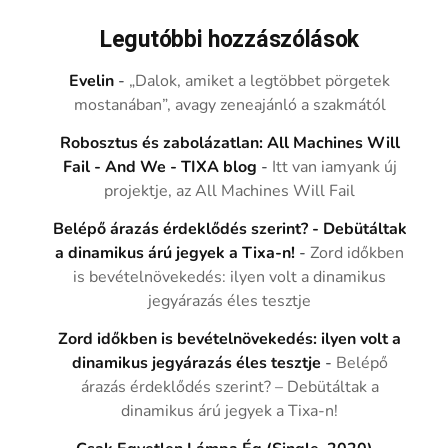
Legutóbbi hozzászólások
Evelin
-
„Dalok, amiket a legtöbbet pörgetek
mostanában”, avagy zeneajánló a szakmától
Robosztus és zabolázatlan: All Machines Will
Fail - And We - TIXA blog
-
Itt van iamyank új
projektje, az All Machines Will Fail
Belépő árazás érdeklődés szerint? - Debütáltak
a dinamikus árú jegyek a Tixa-n!
-
Zord időkben
is bevételnövekedés: ilyen volt a dinamikus
jegyárazás éles tesztje
Zord időkben is bevételnövekedés: ilyen volt a
dinamikus jegyárazás éles tesztje
-
Belépő
árazás érdeklődés szerint? – Debütáltak a
dinamikus árú jegyek a Tixa-n!