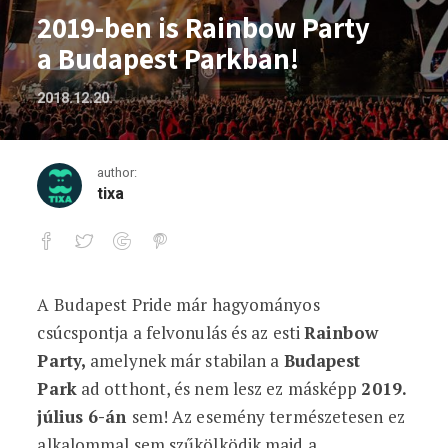
2019-ben is Rainbow Party
a Budapest Parkban!
2018.12.20.
author:
tixa
A Budapest Pride már hagyományos
2019-ben is Rainbow Party a Budapest 
csúcspontja a felvonulás és az esti
Rainbow
Party,
amelynek már stabilan a
Budapest
Park
ad otthont, és nem lesz ez másképp
2019.
július 6-án
sem! Az esemény természetesen ez
alkalommal sem szűkölködik majd a