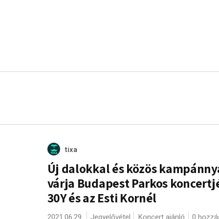
tixa
Új dalokkal és közös kampánny
várja Budapest Parkos koncertj
30Y és az Esti Kornél
2021.06.29.
Jegyelővétel
Koncert ajánló
0 hozzá