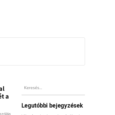
Keresés:
al
ét a
Legutóbbi bejegyzések
szólás