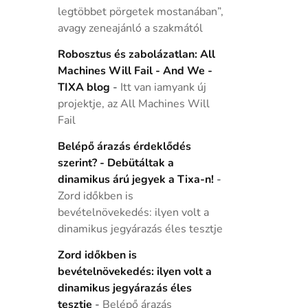
legtöbbet pörgetek mostanában”,
avagy zeneajánló a szakmától
Robosztus és zabolázatlan: All
Machines Will Fail - And We -
TIXA blog
-
Itt van iamyank új
projektje, az All Machines Will
Fail
Belépő árazás érdeklődés
szerint? - Debütáltak a
dinamikus árú jegyek a Tixa-n!
-
Zord időkben is
bevételnövekedés: ilyen volt a
dinamikus jegyárazás éles tesztje
Zord időkben is
bevételnövekedés: ilyen volt a
dinamikus jegyárazás éles
tesztje
-
Belépő árazás