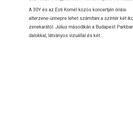
A 30Y és az Esti Kornél közös koncertjén óriási
alterzene-ünnepre lehet számítani a színtér két ik
zenekarától. Július másodikán a Budapest Parkban
dalokkal, látványos vizuállal és két...