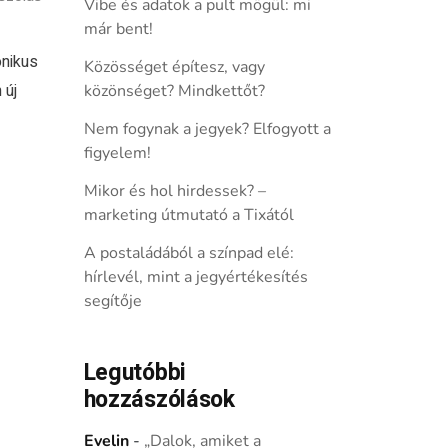
Vibe és adatok a pult mögül: mi
már bent!
onikus
Közösséget építesz, vagy
 új
közönséget? Mindkettőt?
Nem fogynak a jegyek? Elfogyott a
figyelem!
Mikor és hol hirdessek? –
marketing útmutató a Tixától
A postaládából a színpad elé:
hírlevél, mint a jegyértékesítés
segítője
Legutóbbi
hozzászólások
Evelin
-
„Dalok, amiket a