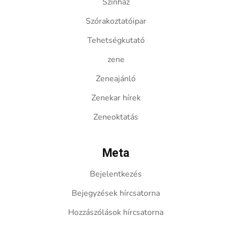
Színház
Szórakoztatóipar
Tehetségkutató
zene
Zeneajánló
Zenekar hírek
Zeneoktatás
Meta
Bejelentkezés
Bejegyzések hírcsatorna
Hozzászólások hírcsatorna