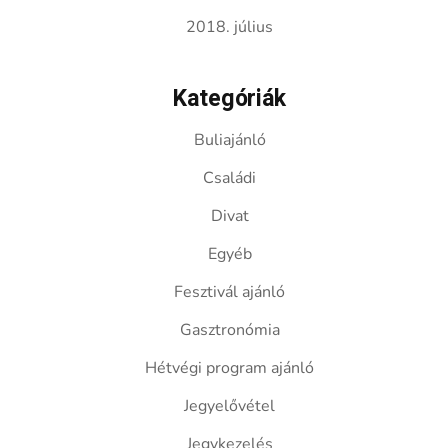
2018. július
Kategóriák
Buliajánló
Családi
Divat
Egyéb
Fesztivál ajánló
Gasztronómia
Hétvégi program ajánló
Jegyelővétel
Jegykezelés