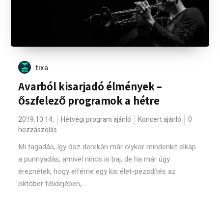
tixa
Avarból kisarjadó élmények –
őszfelező programok a hétre
2019.10.14.
Hétvégi program ajánló
Koncert ajánló
0
hozzászólás
Mi tagadás, így ősz derekán már olykor mindenkit elkap
a punnyadás, amivel nincs is baj, de ha már úgy
éreznétek, hogy elférne egy kis élet-pezsdítés az
október félidejében,...