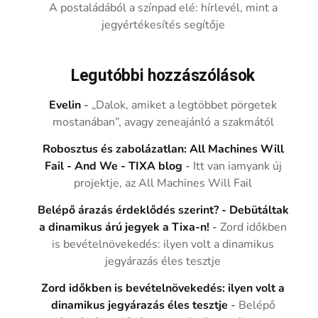
A postaládából a színpad elé: hírlevél, mint a
jegyértékesítés segítője
Legutóbbi hozzászólások
Evelin
-
„Dalok, amiket a legtöbbet pörgetek
mostanában”, avagy zeneajánló a szakmától
Robosztus és zabolázatlan: All Machines Will
Fail - And We - TIXA blog
-
Itt van iamyank új
projektje, az All Machines Will Fail
Belépő árazás érdeklődés szerint? - Debütáltak
a dinamikus árú jegyek a Tixa-n!
-
Zord időkben
is bevételnövekedés: ilyen volt a dinamikus
jegyárazás éles tesztje
Zord időkben is bevételnövekedés: ilyen volt a
dinamikus jegyárazás éles tesztje
-
Belépő