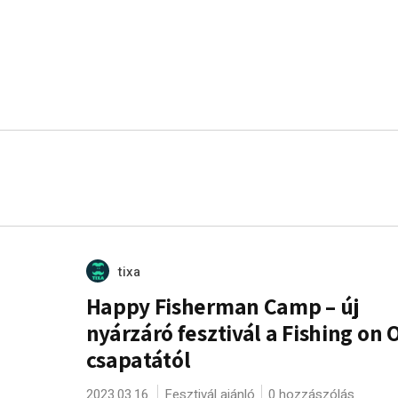
tixa
Happy Fisherman Camp – új
nyárzáró fesztivál a Fishing on 
csapatától
2023.03.16.
Fesztivál ajánló
0 hozzászólás