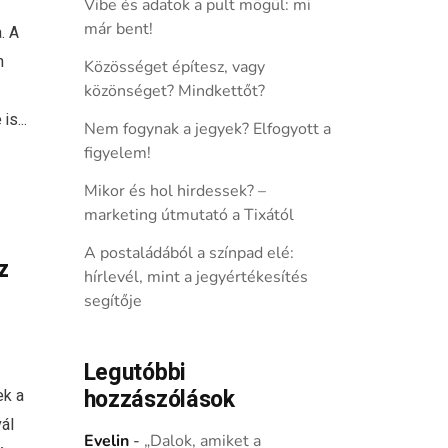
Vibe és adatok a pult mögül: mi
már bent!
. A
n
Közösséget építesz, vagy
közönséget? Mindkettőt?
s...
Nem fogynak a jegyek? Elfogyott a
figyelem!
Mikor és hol hirdessek? –
marketing útmutató a Tixától
A postaládából a színpad elé:
z
hírlevél, mint a jegyértékesítés
segítője
Legutóbbi
hozzászólások
ek a
ál
Evelin
-
„Dalok, amiket a