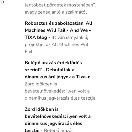
ép
legtöbbet pörgetek mostanában”,
avagy zeneajánló a szakmától
Robosztus és zabolázatlan: All
Machines Will Fail - And We -
TIXA blog
-
Itt van iamyank új
projektje, az All Machines Will
Fail
Belépő árazás érdeklődés
szerint? - Debütáltak a
dinamikus árú jegyek a Tixa-n!
-
Zord időkben is
bevételnövekedés: ilyen volt a
dinamikus jegyárazás éles tesztje
Zord időkben is
bevételnövekedés: ilyen volt a
dinamikus jegyárazás éles
tesztje
-
Belépő árazás