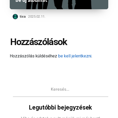
be új albumát
tixa
2025.02.11.
Hozzászólások
Hozzászólás küldéséhez
be kell jelentkezni
.
Keresés:
Legutóbbi bejegyzések