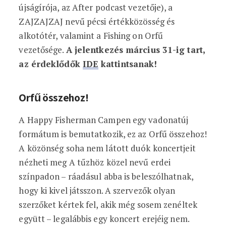
újságírója, az After podcast vezetője), a
ZAJZAJZAJ nevű pécsi értékközösség és
alkotótér, valamint a Fishing on Orfű
vezetősége.
A jelentkezés március 31-ig tart,
az érdeklődők
IDE
kattintsanak!
Orfű összehoz!
A Happy Fisherman Campen egy vadonatúj
formátum is bemutatkozik, ez az Orfű összehoz!
A közönség soha nem látott duók koncertjeit
nézheti meg A tűzhöz közel nevű erdei
színpadon – ráadásul abba is beleszólhatnak,
hogy ki kivel játsszon. A szervezők olyan
szerzőket kértek fel, akik még sosem zenéltek
együtt – legalábbis egy koncert erejéig nem.