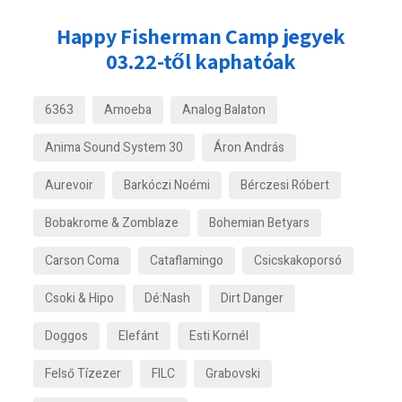
Happy Fisherman Camp jegyek
03.22-től kaphatóak
6363
Amoeba
Analog Balaton
Anima Sound System 30
Áron András
Aurevoir
Barkóczi Noémi
Bérczesi Róbert
Bobakrome & Zomblaze
Bohemian Betyars
Carson Coma
Cataflamingo
Csicskakoporsó
Csoki & Hipo
Dé:Nash
Dirt Danger
Doggos
Elefánt
Esti Kornél
Felső Tízezer
FILC
Grabovski