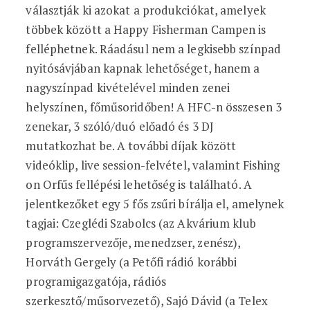
választják ki azokat a produkciókat, amelyek
többek között a Happy Fisherman Campen is
felléphetnek. Ráadásul nem a legkisebb színpad
nyitósávjában kapnak lehetőséget, hanem a
nagyszínpad kivételével minden zenei
helyszínen, főműsoridőben! A HFC-n összesen 3
zenekar, 3 szóló/duó előadó és 3 DJ
mutatkozhat be. A további díjak között
videóklip, live session-felvétel, valamint Fishing
on Orfűs fellépési lehetőség is található. A
jelentkezőket egy 5 fős zsűri bírálja el, amelynek
tagjai: Czeglédi Szabolcs (az Akvárium klub
programszervezője, menedzser, zenész),
Horváth Gergely (a Petőfi rádió korábbi
programigazgatója, rádiós
szerkesztő/műsorvezető), Sajó Dávid (a Telex