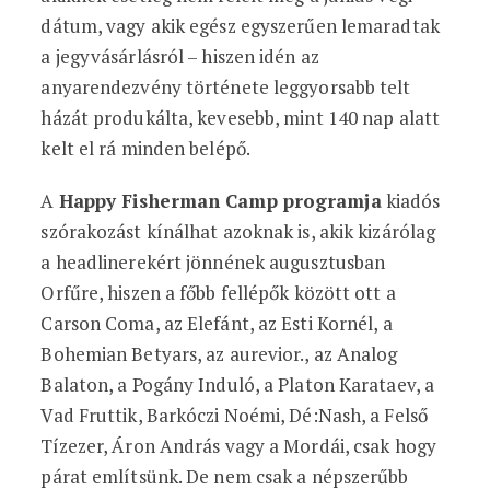
dátum, vagy akik egész egyszerűen lemaradtak
a jegyvásárlásról – hiszen idén az
anyarendezvény története leggyorsabb telt
házát produkálta, kevesebb, mint 140 nap alatt
kelt el rá minden belépő.
A
Happy Fisherman Camp programja
kiadós
szórakozást kínálhat azoknak is, akik kizárólag
a headlinerekért jönnének augusztusban
Orfűre, hiszen a főbb fellépők között ott a
Carson Coma, az Elefánt, az Esti Kornél, a
Bohemian Betyars, az aurevior., az Analog
Balaton, a Pogány Induló, a Platon Karataev, a
Vad Fruttik, Barkóczi Noémi, Dé:Nash, a Felső
Tízezer, Áron András vagy a Mordái, csak hogy
párat említsünk. De nem csak a népszerűbb