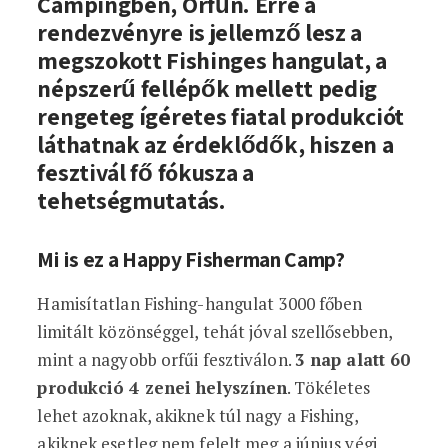
Campingben, Orfűn. Erre a
rendezvényre is jellemző lesz a
megszokott Fishinges hangulat, a
népszerű fellépők mellett pedig
rengeteg ígéretes fiatal produkciót
láthatnak az érdeklődők, hiszen a
fesztivál fő fókusza a
tehetségmutatás.
Mi is ez a Happy Fisherman Camp?
Hamisítatlan Fishing-hangulat 3000 főben
limitált közönséggel, tehát jóval szellősebben,
mint a nagyobb orfűi fesztiválon.
3 nap alatt 60
produkció 4 zenei helyszínen
. Tökéletes
lehet azoknak, akiknek túl nagy a Fishing,
akiknek esetleg nem felelt meg a június végi