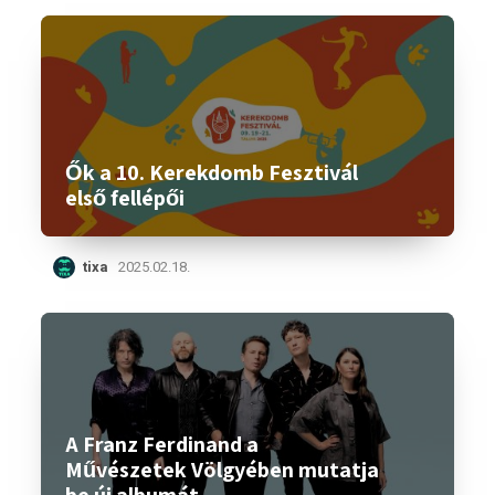
Ők a 10. Kerekdomb Fesztivál
első fellépői
tixa
2025.02.18.
A Franz Ferdinand a
Művészetek Völgyében mutatja