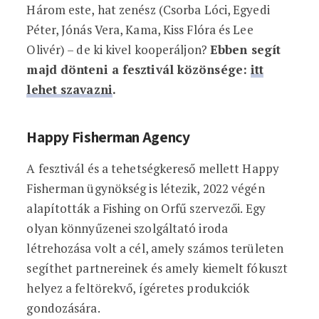
Három este, hat zenész (Csorba Lóci, Egyedi
Péter, Jónás Vera, Kama, Kiss Flóra és Lee
Olivér) – de ki kivel kooperáljon?
Ebben segít
majd dönteni a fesztivál közönsége:
itt
lehet szavazni
.
Happy Fisherman Agency
A fesztivál és a tehetségkereső mellett Happy
Fisherman ügynökség is létezik, 2022 végén
alapították a Fishing on Orfű szervezői. Egy
olyan könnyűzenei szolgáltató iroda
létrehozása volt a cél, amely számos területen
segíthet partnereinek és amely kiemelt fókuszt
helyez a feltörekvő, ígéretes produkciók
gondozására.