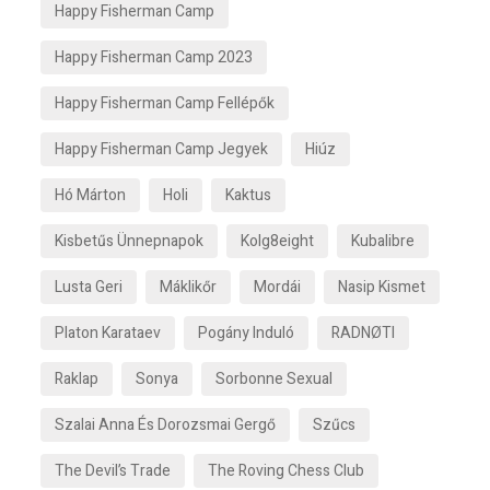
Happy Fisherman Camp
Happy Fisherman Camp 2023
Happy Fisherman Camp Fellépők
Happy Fisherman Camp Jegyek
Hiúz
Hó Márton
Holi
Kaktus
Kisbetűs Ünnepnapok
Kolg8eight
Kubalibre
Lusta Geri
Máklikőr
Mordái
Nasip Kismet
Platon Karataev
Pogány Induló
RADNØTI
Raklap
Sonya
Sorbonne Sexual
Szalai Anna És Dorozsmai Gergő
Szűcs
The Devil’s Trade
The Roving Chess Club