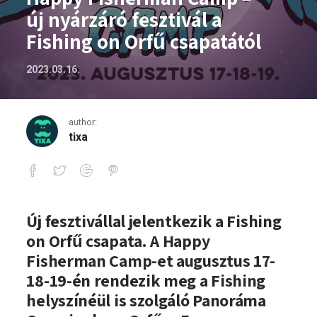
új nyárzáró fesztivál a
Fishing on Orfű csapatától
2023.03.16.
author:
tixa
Happy Fisherman Camp – új nyárzáró fes
Új fesztivállal jelentkezik a Fishing
on Orfű csapata. A Happy
Fisherman Camp-et augusztus 17-
18-19-én rendezik meg a Fishing
helyszínéül is szolgáló Panoráma