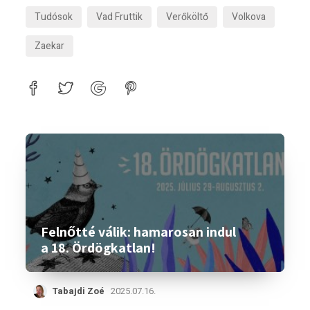
Tudósok
Vad Fruttik
Verőköltő
Volkova
Zaekar
Felnőtté válik: hamarosan indul
a 18. Ördögkatlan!
Tabajdi Zoé
2025.07.16.