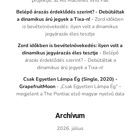
projektje, az All Machines Will Fail
Belépő árazás érdeklődés szerint? - Debütáltak
a dinamikus árú jegyek a Tixa-n!
-
Zord időkben
is bevételnövekedés: ilyen volt a dinamikus
jegyárazás éles tesztje
Zord időkben is bevételnövekedés: ilyen volt a
dinamikus jegyárazás éles tesztje
-
Belépő
árazás érdeklődés szerint? – Debütáltak a
dinamikus árú jegyek a Tixa-n!
Csak Egyetlen Lámpa Ég (Single, 2020) -
GrapefruitMoon
-
„Csak Egyetlen Lámpa Ég” –
megjelent a The Pontiac első magyar nyelvű dala
Archívum
2026. július