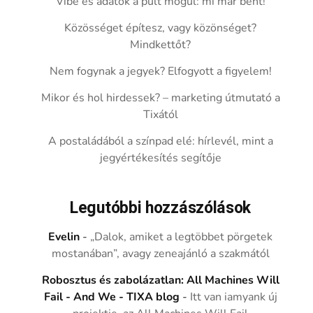
Vibe és adatok a pult mögül: mi már bent!
Közösséget építesz, vagy közönséget?
Mindkettőt?
Nem fogynak a jegyek? Elfogyott a figyelem!
Mikor és hol hirdessek? – marketing útmutató a
Tixától
A postaládából a színpad elé: hírlevél, mint a
jegyértékesítés segítője
Legutóbbi hozzászólások
Evelin
-
„Dalok, amiket a legtöbbet pörgetek
mostanában”, avagy zeneajánló a szakmától
Robosztus és zabolázatlan: All Machines Will
Fail - And We - TIXA blog
-
Itt van iamyank új