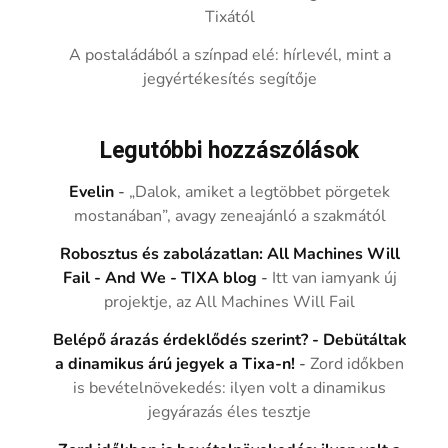
Tixától
A postaládából a színpad elé: hírlevél, mint a
jegyértékesítés segítője
Legutóbbi hozzászólások
Evelin
-
„Dalok, amiket a legtöbbet pörgetek
mostanában”, avagy zeneajánló a szakmától
Robosztus és zabolázatlan: All Machines Will
Fail - And We - TIXA blog
-
Itt van iamyank új
projektje, az All Machines Will Fail
Belépő árazás érdeklődés szerint? - Debütáltak
a dinamikus árú jegyek a Tixa-n!
-
Zord időkben
is bevételnövekedés: ilyen volt a dinamikus
jegyárazás éles tesztje