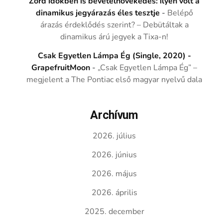
Zord időkben is bevételnövekedés: ilyen volt a
dinamikus jegyárazás éles tesztje
-
Belépő
árazás érdeklődés szerint? – Debütáltak a
dinamikus árú jegyek a Tixa-n!
Csak Egyetlen Lámpa Ég (Single, 2020) -
GrapefruitMoon
-
„Csak Egyetlen Lámpa Ég” –
megjelent a The Pontiac első magyar nyelvű dala
Archívum
2026. július
2026. június
2026. május
2026. április
2025. december