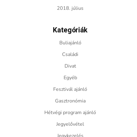
2018. július
Kategóriák
Buliajánló
Családi
Divat
Egyéb
Fesztivál ajánló
Gasztronómia
Hétvégi program ajánló
Jegyelővétel
Jegykezelés