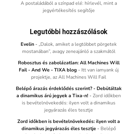
A postaládából a színpad elé: hírlevél, mint a
jegyértékesítés segítője
Legutóbbi hozzászólások
Evelin
-
„Dalok, amiket a legtöbbet pörgetek
mostanában”, avagy zeneajánló a szakmától
Robosztus és zabolázatlan: All Machines Will
Fail - And We - TIXA blog
-
Itt van iamyank új
projektje, az All Machines Will Fail
Belépő árazás érdeklődés szerint? - Debütáltak
a dinamikus árú jegyek a Tixa-n!
-
Zord időkben
is bevételnövekedés: ilyen volt a dinamikus
jegyárazás éles tesztje
Zord időkben is bevételnövekedés: ilyen volt a
dinamikus jegyárazás éles tesztje
-
Belépő