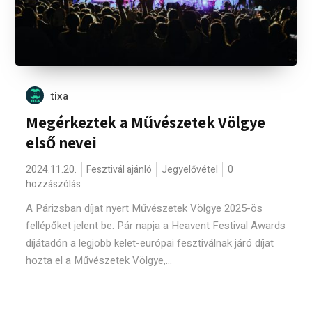
tixa
Megérkeztek a Művészetek Völgye
első nevei
2024.11.20.
Fesztivál ajánló
Jegyelővétel
0
hozzászólás
A Párizsban díjat nyert Művészetek Völgye 2025-ös
fellépőket jelent be. Pár napja a Heavent Festival Awards
díjátadón a legjobb kelet-európai fesztiválnak járó díjat
hozta el a Művészetek Völgye,...