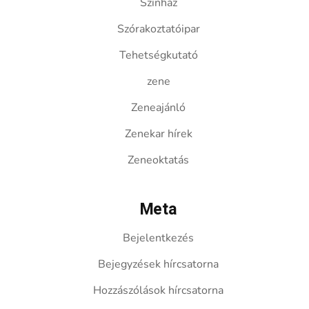
Színház
Szórakoztatóipar
Tehetségkutató
zene
Zeneajánló
Zenekar hírek
Zeneoktatás
Meta
Bejelentkezés
Bejegyzések hírcsatorna
Hozzászólások hírcsatorna