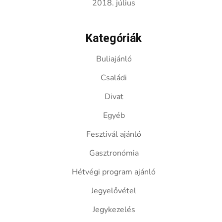
2018. július
Kategóriák
Buliajánló
Családi
Divat
Egyéb
Fesztivál ajánló
Gasztronómia
Hétvégi program ajánló
Jegyelővétel
Jegykezelés