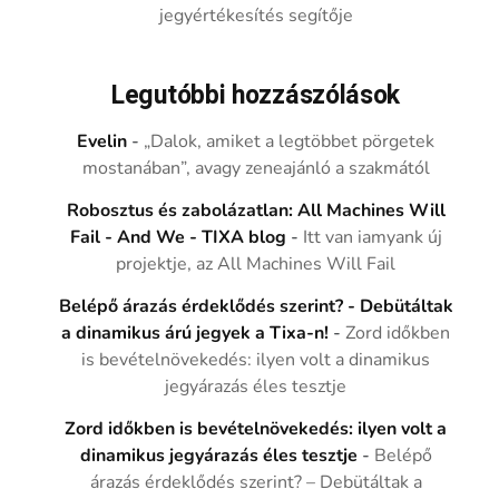
jegyértékesítés segítője
Legutóbbi hozzászólások
Evelin
-
„Dalok, amiket a legtöbbet pörgetek
mostanában”, avagy zeneajánló a szakmától
Robosztus és zabolázatlan: All Machines Will
Fail - And We - TIXA blog
-
Itt van iamyank új
projektje, az All Machines Will Fail
Belépő árazás érdeklődés szerint? - Debütáltak
a dinamikus árú jegyek a Tixa-n!
-
Zord időkben
is bevételnövekedés: ilyen volt a dinamikus
jegyárazás éles tesztje
Zord időkben is bevételnövekedés: ilyen volt a
dinamikus jegyárazás éles tesztje
-
Belépő
árazás érdeklődés szerint? – Debütáltak a