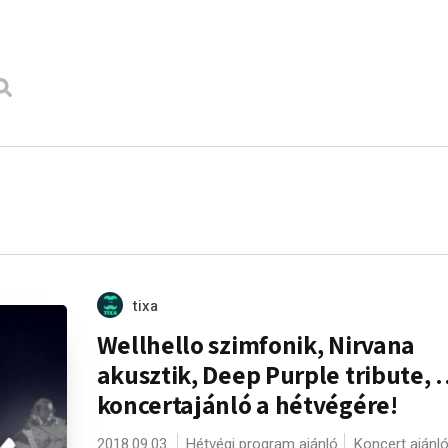
tixa
Wellhello szimfonik, Nirvana
akusztik, Deep Purple tribute, 
koncertajánló a hétvégére!
2018.09.03.
Hétvégi program ajánló
Koncert ajánl