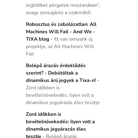
legtöbbet pörgetek mostanában”,
avagy zeneajánló a szakmától
Robosztus és zabolázatlan: All
Machines Will Fail - And We -
TIXA blog
-
Itt van iamyank új
projektje, az All Machines Will
Fail
Belépő árazás érdeklődés
szerint? - Debütáltak a
dinamikus árú jegyek a Tixa-n!
-
Zord időkben is
bevételnövekedés: ilyen volt a
dinamikus jegyárazás éles tesztje
Zord időkben is
bevételnövekedés: ilyen volt a
dinamikus jegyárazás éles
tesztje
-
Belépő árazás