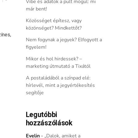
Vibe és adatok a pult mögül: mi
már bent!
Közösséget építesz, vagy
közönséget? Mindkettőt?
ínes,
Nem fogynak a jegyek? Elfogyott a
figyelem!
Mikor és hol hirdessek? –
marketing útmutató a Tixától
A postaládából a színpad elé:
hírlevél, mint a jegyértékesítés
segítője
Legutóbbi
hozzászólások
Evelin
-
„Dalok, amiket a