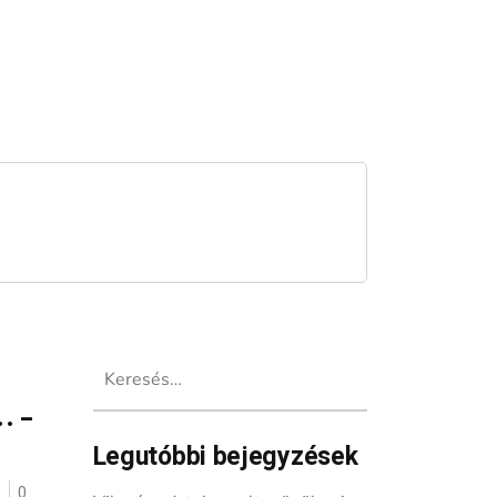
Keresés:
… –
Legutóbbi bejegyzések
ó
0