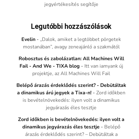
jegyértékesítés segítője
Legutóbbi hozzászólások
Evelin
-
„Dalok, amiket a legtöbbet pörgetek
mostanában”, avagy zeneajánló a szakmától
Robosztus és zabolázatlan: All Machines Will
Fail - And We - TIXA blog
-
Itt van iamyank új
projektje, az All Machines Will Fail
Belépő árazás érdeklődés szerint? - Debütáltak
a dinamikus árú jegyek a Tixa-n!
-
Zord időkben
is bevételnövekedés: ilyen volt a dinamikus
jegyárazás éles tesztje
Zord időkben is bevételnövekedés: ilyen volt a
dinamikus jegyárazás éles tesztje
-
Belépő
árazás érdeklődés szerint? – Debütáltak a