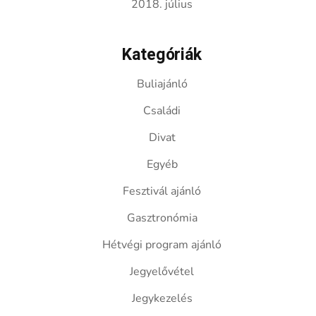
2018. július
Kategóriák
Buliajánló
Családi
Divat
Egyéb
Fesztivál ajánló
Gasztronómia
Hétvégi program ajánló
Jegyelővétel
Jegykezelés